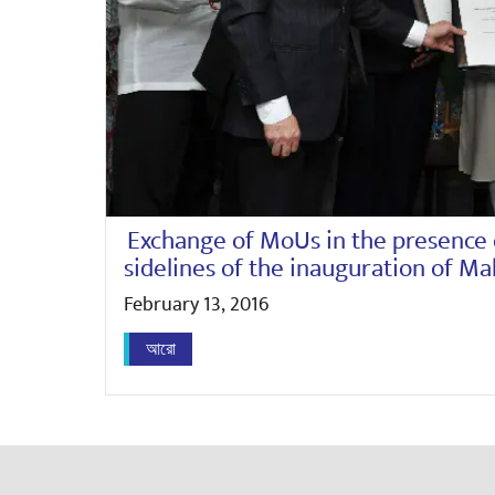
Exchange of MoUs in the presence 
sidelines of the inauguration of Ma
February 13, 2016
আরো