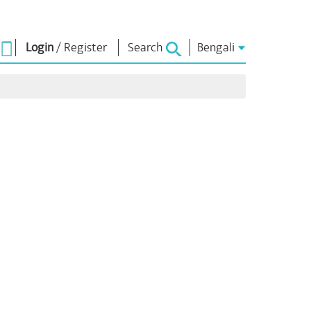
Login
/
Register
Search
Bengali
া ভাবনা
এনএম লাইব্রেরি
সংযোগ করুন
রস
Photo Gallery
প্রধানমন্ত্রীকে লিখুন
ই-বুকস
জাতির সেবা করুন
কবি ও লেখক
Contact Us
ঠ
ই-গ্রিটিংস
স্টলওয়ার্টস
Photo Booth