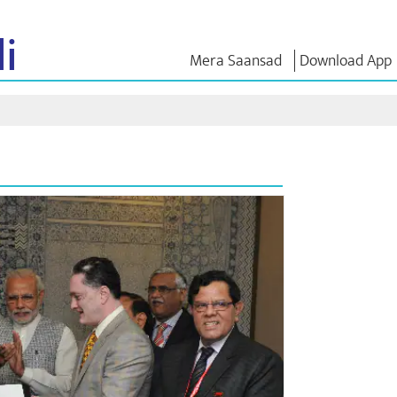
i
Mera Saansad
Download App
শাসন
বিভাগ
এনএম চিন্ত
গভর্নেন্স প্যারাডাইম
NaMo Merchandise
এক্সাম ওয়ারিয়
ুন
গ্লোবাল রেকগনিশন
Celebrating
উদ্ধৃতি
Motherhood
ইনফোগ্রাফিকস
ভাষণসমূহ
আন্তর্জাতিক
ইনসাইটস
ভাষণের মূল পা
Kashi Vikas Yatra
সাক্ষাৎকার
ব্লগ