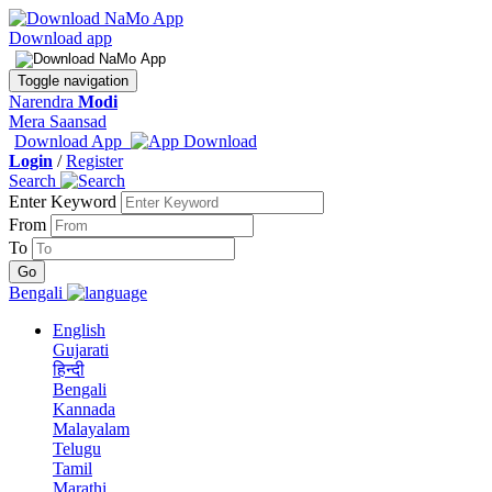
Download app
Toggle navigation
Narendra
Modi
Mera Saansad
Download App
Login
/
Register
Search
Enter Keyword
From
To
Bengali
English
Gujarati
हिन्दी
Bengali
Kannada
Malayalam
Telugu
Tamil
Marathi