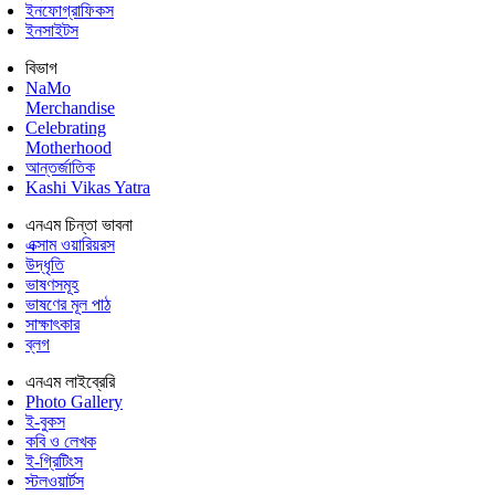
ইনফোগ্রাফিকস
ইনসাইটস
বিভাগ
NaMo
Merchandise
Celebrating
Motherhood
আন্তর্জাতিক
Kashi Vikas Yatra
এনএম চিন্তা ভাবনা
এক্সাম ওয়ারিয়রস
উদ্ধৃতি
ভাষণসমূহ
ভাষণের মূল পাঠ
সাক্ষাৎকার
ব্লগ
এনএম লাইব্রেরি
Photo Gallery
ই-বুকস
কবি ও লেখক
ই-গ্রিটিংস
স্টলওয়ার্টস