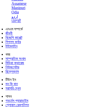
Assamese
Manipuri
Odia
اردو
ਪੰਜਾਬੀ
এনএম সম্পর্কে
জীবনী
বিজেপি কানেক্ট
পিপলস কর্নার
টাইমলাইন
খবর
সাম্প্রতিক সংবাদ
মিডিয়া কভারেজ
নিউজলেটার
রিফ্লেকশন্স
টিউন ইন
মন কি বাত
সরাসরি দেখুন
শাসন
গভর্নেন্স প্যারাডাইম
গ্লোবাল রেকগনিশন