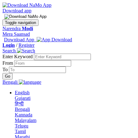
Download app
Toggle navigation
Narendra
Modi
Mera Saansad
Download App
Login
/
Register
Search
Enter Keyword
From
To
Bengali
English
Gujarati
हिन्दी
Bengali
Kannada
Malayalam
Telugu
Tamil
Marathi