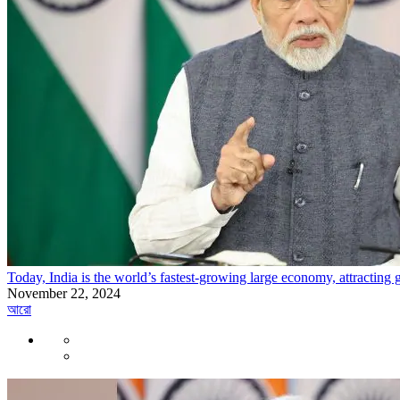
Today, India is the world’s fastest-growing large economy, attracting 
November 22, 2024
আরো