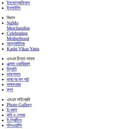
ইনফোগ্রাফিকস
ইনসাইটস
বিভাগ
NaMo
Merchandise
Celebrating
Motherhood
আন্তর্জাতিক
Kashi Vikas Yatra
এনএম চিন্তা ভাবনা
এক্সাম ওয়ারিয়রস
উদ্ধৃতি
ভাষণসমূহ
ভাষণের মূল পাঠ
সাক্ষাৎকার
ব্লগ
এনএম লাইব্রেরি
Photo Gallery
ই-বুকস
কবি ও লেখক
ই-গ্রিটিংস
স্টলওয়ার্টস