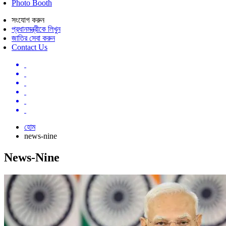
Photo Booth
সংযোগ করুন
প্রধানমন্ত্রীকে লিখুন
জাতির সেবা করুন
Contact Us
হোম
news-nine
News-Nine