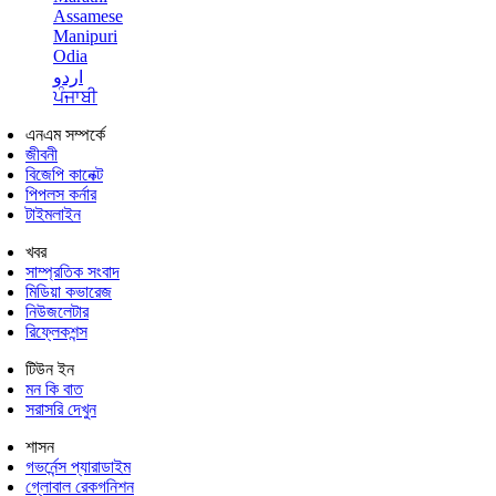
Assamese
Manipuri
Odia
اردو
ਪੰਜਾਬੀ
এনএম সম্পর্কে
জীবনী
বিজেপি কানেক্ট
পিপলস কর্নার
টাইমলাইন
খবর
সাম্প্রতিক সংবাদ
মিডিয়া কভারেজ
নিউজলেটার
রিফ্লেকশন্স
টিউন ইন
মন কি বাত
সরাসরি দেখুন
শাসন
গভর্নেন্স প্যারাডাইম
গ্লোবাল রেকগনিশন