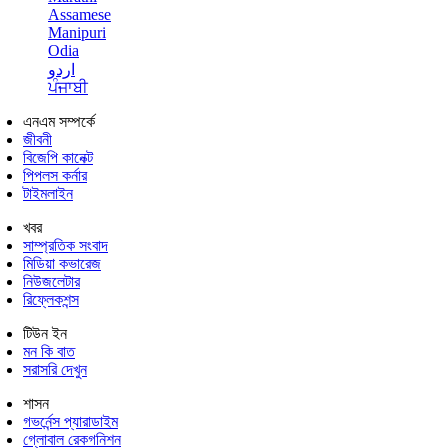
Assamese
Manipuri
Odia
اردو
ਪੰਜਾਬੀ
এনএম সম্পর্কে
জীবনী
বিজেপি কানেক্ট
পিপলস কর্নার
টাইমলাইন
খবর
সাম্প্রতিক সংবাদ
মিডিয়া কভারেজ
নিউজলেটার
রিফ্লেকশন্স
টিউন ইন
মন কি বাত
সরাসরি দেখুন
শাসন
গভর্নেন্স প্যারাডাইম
গ্লোবাল রেকগনিশন