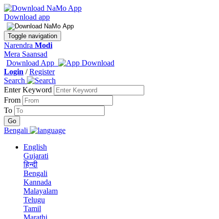
Download app
Toggle navigation
Narendra
Modi
Mera Saansad
Download App
Login
/
Register
Search
Enter Keyword
From
To
Bengali
English
Gujarati
हिन्दी
Bengali
Kannada
Malayalam
Telugu
Tamil
Marathi