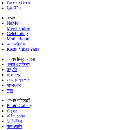
ইনফোগ্রাফিকস
ইনসাইটস
বিভাগ
NaMo
Merchandise
Celebrating
Motherhood
আন্তর্জাতিক
Kashi Vikas Yatra
এনএম চিন্তা ভাবনা
এক্সাম ওয়ারিয়রস
উদ্ধৃতি
ভাষণসমূহ
ভাষণের মূল পাঠ
সাক্ষাৎকার
ব্লগ
এনএম লাইব্রেরি
Photo Gallery
ই-বুকস
কবি ও লেখক
ই-গ্রিটিংস
স্টলওয়ার্টস