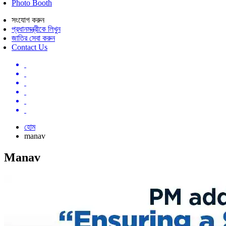
Photo Booth
সংযোগ করুন
প্রধানমন্ত্রীকে লিখুন
জাতির সেবা করুন
Contact Us
হোম
manav
Manav