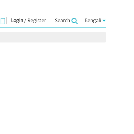
Login
/
Register
Search
Bengali
া ভাবনা
এনএম লাইব্রেরি
সংযোগ করুন
রস
Photo Gallery
প্রধানমন্ত্রীকে লিখুন
ই-বুকস
জাতির সেবা করুন
কবি ও লেখক
Contact Us
ঠ
ই-গ্রিটিংস
স্টলওয়ার্টস
Photo Booth