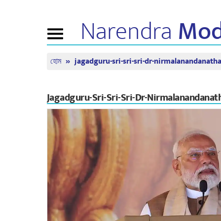
Narendra
Mod
Toggle
navigation
হোম
jagadguru-sri-sri-sri-dr-nirmalanandanath
এনএম সম্পর্কে
খবর
টিউন ইন
জীবনী
সাম্প্রতিক সংবাদ
মন কি বাত
বিজেপি কানেক্ট
মিডিয়া কভারেজ
সরাসরি দেখ
Jagadguru-Sri-Sri-Sri-Dr-Nirmalanandanat
পিপলস কর্নার
নিউজলেটার
টাইমলাইন
রিফ্লেকশন্স