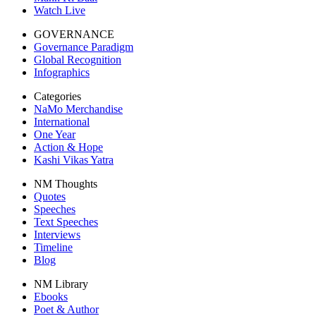
Watch Live
GOVERNANCE
Governance Paradigm
Global Recognition
Infographics
Categories
NaMo Merchandise
International
One Year
Action & Hope
Kashi Vikas Yatra
NM Thoughts
Quotes
Speeches
Text Speeches
Interviews
Timeline
Blog
NM Library
Ebooks
Poet & Author