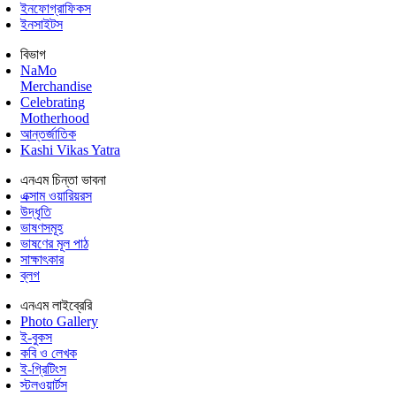
ইনফোগ্রাফিকস
ইনসাইটস
বিভাগ
NaMo
Merchandise
Celebrating
Motherhood
আন্তর্জাতিক
Kashi Vikas Yatra
এনএম চিন্তা ভাবনা
এক্সাম ওয়ারিয়রস
উদ্ধৃতি
ভাষণসমূহ
ভাষণের মূল পাঠ
সাক্ষাৎকার
ব্লগ
এনএম লাইব্রেরি
Photo Gallery
ই-বুকস
কবি ও লেখক
ই-গ্রিটিংস
স্টলওয়ার্টস