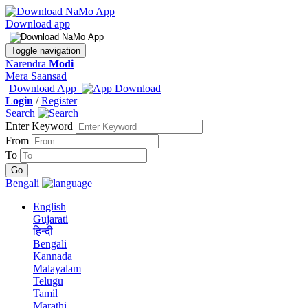
Download app
Toggle navigation
Narendra
Modi
Mera Saansad
Download App
Login
/
Register
Search
Enter Keyword
From
To
Bengali
English
Gujarati
हिन्दी
Bengali
Kannada
Malayalam
Telugu
Tamil
Marathi