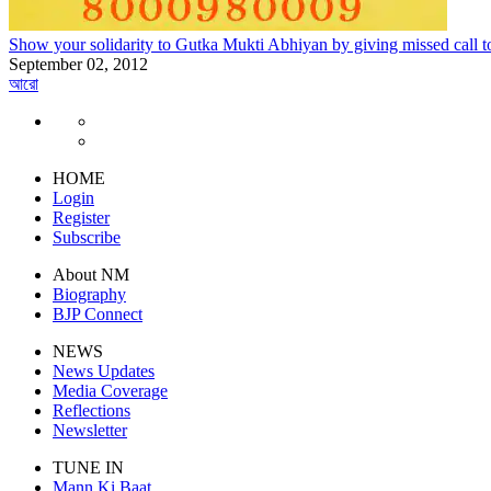
Show your solidarity to Gutka Mukti Abhiyan by giving missed call
September 02, 2012
আরো
HOME
Login
Register
Subscribe
About NM
Biography
BJP Connect
NEWS
News Updates
Media Coverage
Reflections
Newsletter
TUNE IN
Mann Ki Baat