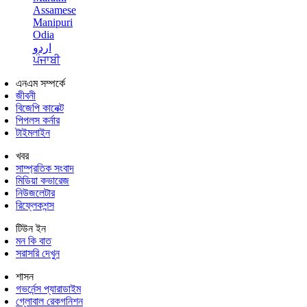
Assamese
Manipuri
Odia
اردو
ਪੰਜਾਬੀ
এনএম সম্পর্কে
জীবনী
বিজেপি কানেক্ট
পিপলস কর্নার
টাইমলাইন
খবর
সাম্প্রতিক সংবাদ
মিডিয়া কভারেজ
নিউজলেটার
রিফ্লেকশন্স
টিউন ইন
মন কি বাত
সরাসরি দেখুন
শাসন
গভর্নেন্স প্যারাডাইম
গ্লোবাল রেকগনিশন