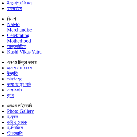
ইনফোগ্রাফিকস
ইনসাইটস
বিভাগ
NaMo
Merchandise
Celebrating
Motherhood
আন্তর্জাতিক
Kashi Vikas Yatra
এনএম চিন্তা ভাবনা
এক্সাম ওয়ারিয়রস
উদ্ধৃতি
ভাষণসমূহ
ভাষণের মূল পাঠ
সাক্ষাৎকার
ব্লগ
এনএম লাইব্রেরি
Photo Gallery
ই-বুকস
কবি ও লেখক
ই-গ্রিটিংস
স্টলওয়ার্টস