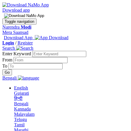
Download app
Toggle navigation
Narendra
Modi
Mera Saansad
Download App
Login
/
Register
Search
Enter Keyword
From
To
Bengali
English
Gujarati
हिन्दी
Bengali
Kannada
Malayalam
Telugu
Tamil
Marathi