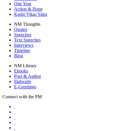
One Year
Action & Hope
Kashi Vikas Yatra
NM Thoughts
Quotes
Speeches
Text Speeches
Interviews
Timeline
Blog
NM Library
Ebooks
Poet & Author
Stalwarts
E-Greetings
Connect with the PM