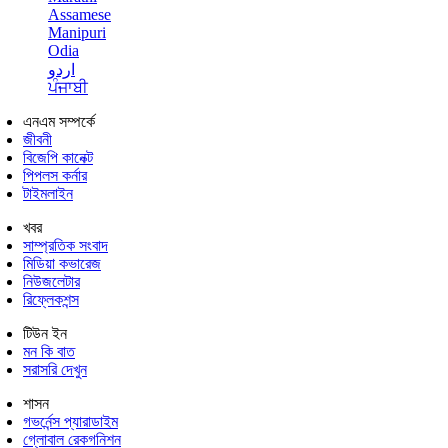
Assamese
Manipuri
Odia
اردو
ਪੰਜਾਬੀ
এনএম সম্পর্কে
জীবনী
বিজেপি কানেক্ট
পিপলস কর্নার
টাইমলাইন
খবর
সাম্প্রতিক সংবাদ
মিডিয়া কভারেজ
নিউজলেটার
রিফ্লেকশন্স
টিউন ইন
মন কি বাত
সরাসরি দেখুন
শাসন
গভর্নেন্স প্যারাডাইম
গ্লোবাল রেকগনিশন