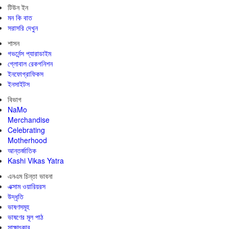
টিউন ইন
মন কি বাত
সরাসরি দেখুন
শাসন
গভর্নেন্স প্যারাডাইম
গ্লোবাল রেকগনিশন
ইনফোগ্রাফিকস
ইনসাইটস
বিভাগ
NaMo
Merchandise
Celebrating
Motherhood
আন্তর্জাতিক
Kashi Vikas Yatra
এনএম চিন্তা ভাবনা
এক্সাম ওয়ারিয়রস
উদ্ধৃতি
ভাষণসমূহ
ভাষণের মূল পাঠ
সাক্ষাৎকার