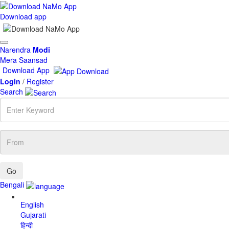
Download app
Toggle
Narendra
Modi
navigation
Mera Saansad
Download App
Login
/
Register
Search
Enter
Keyword
From
Bengali
English
Gujarati
हिन्दी