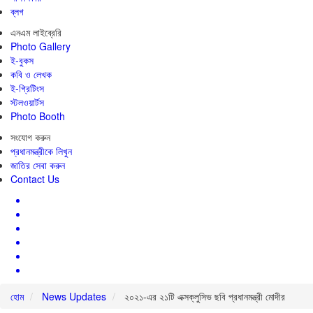
ব্লগ
এনএম লাইব্রেরি
Photo Gallery
ই-বুকস
কবি ও লেখক
ই-গ্রিটিংস
স্টলওয়ার্টস
Photo Booth
সংযোগ করুন
প্রধানমন্ত্রীকে লিখুন
জাতির সেবা করুন
Contact Us
হোম
News Updates
২০২১-এর ২১টি এক্সক্লুসিভ ছবি প্রধানমন্ত্রী মোদীর