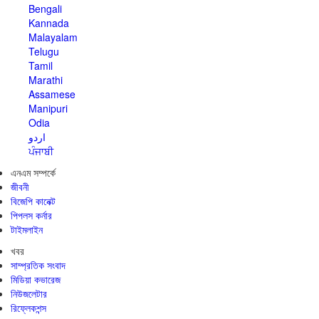
Bengali
Kannada
Malayalam
Telugu
Tamil
Marathi
Assamese
Manipuri
Odia
اردو
ਪੰਜਾਬੀ
এনএম সম্পর্কে
জীবনী
বিজেপি কানেক্ট
পিপলস কর্নার
টাইমলাইন
খবর
সাম্প্রতিক সংবাদ
মিডিয়া কভারেজ
নিউজলেটার
রিফ্লেকশন্স