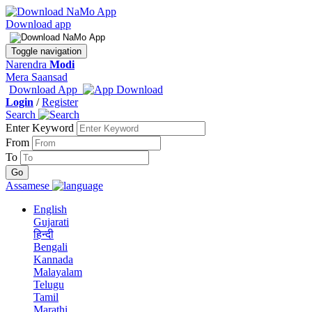
Download app
Toggle navigation
Narendra
Modi
Mera Saansad
Download App
Login
/
Register
Search
Enter Keyword
From
To
Assamese
English
Gujarati
हिन्दी
Bengali
Kannada
Malayalam
Telugu
Tamil
Marathi