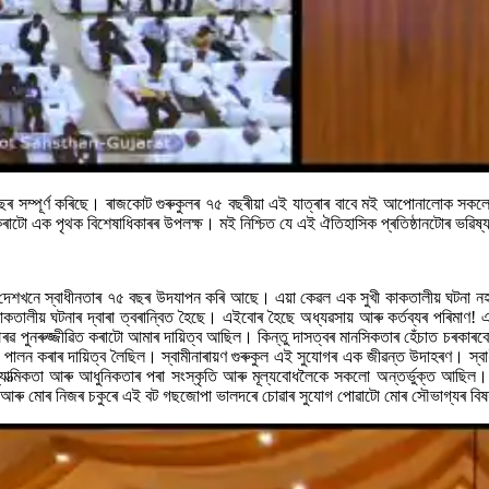
 ৭৫ বছৰ সম্পূৰ্ণ কৰিছে। ৰাজকোট গুৰুকুলৰ ৭৫ বছৰীয়া এই যাত্ৰাৰ বাবে মই আপোনালোক সকল
ৰাটো এক পৃথক বিশেষাধিকাৰৰ উপলক্ষ। মই নিশ্চিত যে এই ঐতিহাসিক প্ৰতিষ্ঠানটোৰ ভৱ
তিয়া দেশখনে স্বাধীনতাৰ ৭৫ বছৰ উদযাপন কৰি আছে। এয়া কেৱল এক সুখী কাকতালীয় ঘটনা
কাকতালীয় ঘটনাৰ দ্বাৰা ত্বৰান্বিত হৈছে। এইবোৰ হৈছে অধ্যৱসায় আৰু কৰ্তব্যৰ পৰিমা
 গৌৰৱ পুনৰুজ্জীৱিত কৰাটো আমাৰ দায়িত্ব আছিল। কিন্তু দাসত্বৰ মানসিকতাৰ হেঁচাত চৰকা
লন কৰাৰ দায়িত্ব লৈছিল। স্বামীনাৰায়ণ গুৰুকুল এই সুযোগৰ এক জীৱন্ত উদাহৰণ। স্বা
গীত আধ্যাত্মিকতা আৰু আধুনিকতাৰ পৰা সংস্কৃতি আৰু মূল্যবোধলৈকে সকলো অন্তৰ্ভুক্ত
 মোৰ নিজৰ চকুৰে এই বট গছজোপা ভালদৰে চোৱাৰ সুযোগ পোৱাটো মোৰ সৌভাগ্যৰ বিষ