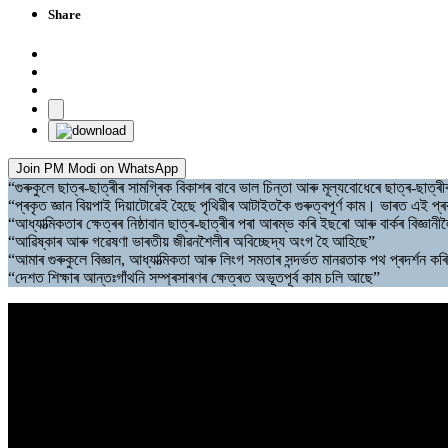
Share
Join PM Modi on WhatsApp
“গুৰুকুলে ছাত্ৰ-ছাত্ৰীৰ সামগ্ৰিক বিকাশৰ বাবে ভাল চিন্তা আৰু মূল্যবোধেৰে ছাত্ৰ-ছাত্
“প্ৰকৃত জ্ঞান বিয়পাই দিয়াটোৱেই হৈছে পৃথিৱীৰ আটাইতকৈ গুৰুত্বপূৰ্ণ কাম। ভাৰত এই প্ৰক
“আধ্যাত্মিকতাৰ ক্ষেত্ৰৰ নিষ্ঠাবান ছাত্ৰ-ছাত্ৰীৰ পৰা আৰম্ভ কৰি ইছৰো আৰু বাৰ্কৰ বিজ্ঞানী
“আৱিষ্কাৰ আৰু গৱেষণা ভাৰতীয় জীৱনশৈলীৰ অবিচ্ছেদ্য অংগ হৈ আহিছে”
“আমাৰ গুৰুকুলে বিজ্ঞান, আধ্যাত্মিকতা আৰু লিংগ সমতাৰ সন্দৰ্ভত মানৱতাক পথ প্ৰদৰ্শন কৰ
“দেশত শিক্ষাৰ আন্তঃগাঁথনি সম্প্ৰসাৰণৰ ক্ষেত্ৰত অভূতপূৰ্ব কাম চলি আছে”