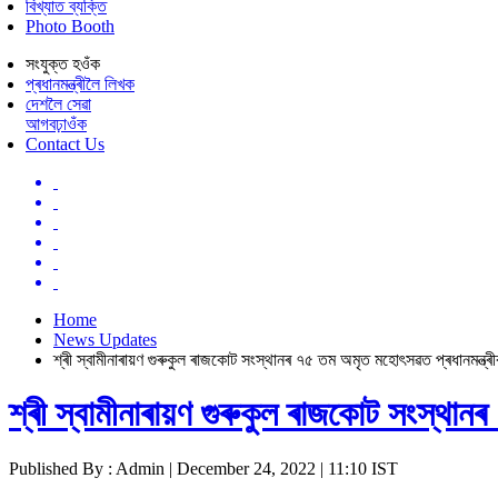
বিখ্যাত ব্যক্তি
Photo Booth
সংযুক্ত হওঁক
প্ৰধানমন্ত্ৰীলৈ লিখক
দেশলৈ সেৱা
আগবঢ়াওঁক
Contact Us
Home
News Updates
শ্ৰী স্বামীনাৰায়ণ গুৰুকুল ৰাজকোট সংস্থানৰ ৭৫ তম অমৃত মহোৎসৱত প্ৰধানমন্ত্
শ্ৰী স্বামীনাৰায়ণ গুৰুকুল ৰাজকোট সংস্থা
Published By : Admin | December 24, 2022 | 11:10 IST