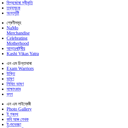
বিশ্বজোৰা স্বীকৃতি
তথ্যসূচক
অন্তৰ্দৃষ্টি
শ্ৰেণীসমূহ
NaMo
Merchandise
Celebrating
Motherhood
আন্তঃৰাষ্ট্ৰীয়
Kashi Vikas Yatra
এন এম চিন্তাধাৰা
Exam Warriors
উক্তি
ভাষণ
লিখিত ভাষণ
সাক্ষাৎকাৰ
ব্লগ
এন এম লাইব্ৰেৰী
Photo Gallery
ই গ্ৰন্থ
কবি আৰু লেখক
ই-শুভেচ্ছা