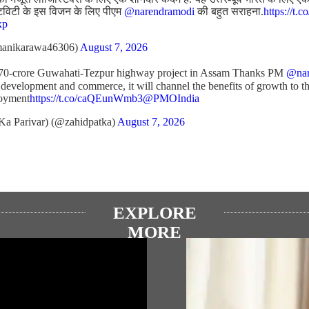
टिविटी के इस विजन के लिए पीएम
@narendramodi
की बहुत सराहना.
https://t.
xp
anikarawa46306)
August 7, 2026
970-crore Guwahati-Tezpur highway project in Assam Thanks PM
@nar
 development and commerce, it will channel the benefits of growth to th
loyment
https://t.co/caQEunWmb3
@PMOIndia
Ka Parivar) (@zahidpatka)
August 7, 2026
EXPLORE
MORE