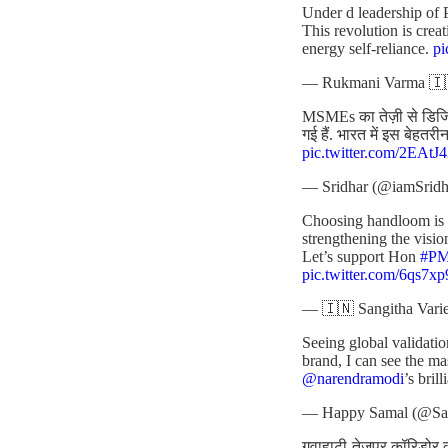
Under d leadership of 
This revolution is cre
energy self-reliance.
p
— Rukmani Varma 🇮
MSMEs का तेज़ी से डिजिटल
गई हैं. भारत में इस बेहत
pic.twitter.com/2EAt
— Sridhar (@iamSridh
Choosing handloom is no
strengthening the visio
Let’s support Hon
#P
pic.twitter.com/6qs7x
— 🇮🇳 Sangitha Varie
Seeing global validatio
brand, I can see the m
@narendramodi
’s bril
— Happy Samal (@S
गुवाहाटी-तेजपुर कॉरिडोर क