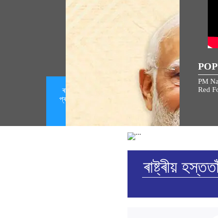
POP
PM Na
Red Fo
ৰাষ্ট্ৰীয় হস্ততাঁত দিৱস উপলক্ষে দেশবাসীক
প্ৰধানমন্ত্ৰীৰ শুভেচ্ছা জ্ঞাপন ( August 07,
2026)
ৰাষ্ট্ৰীয় হস্