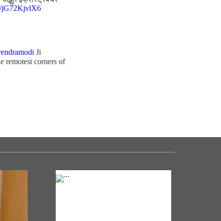
co/jG72KjvlX6
endramodi
Ji
e remotest corners of