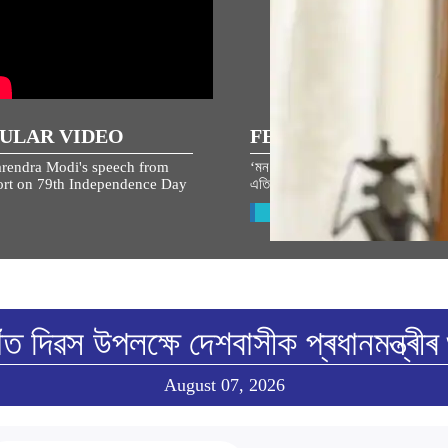
ULAR VIDEO
FEATURED STORIES
rendra Modi's speech from
‘মন কী বাত’ৰ বাবে আপোনাৰ ধাৰণা আৰু প
rt on 79th Independence Day
এতিয়াই শ্বেয়াৰ কৰক!…
View All
ততাঁত দিৱস উপলক্ষে দেশবাসীক প্ৰধানমন্ত্ৰীৰ 
August 07, 2026