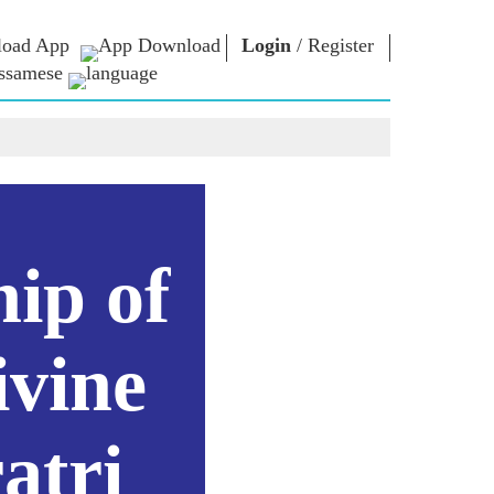
oad App
Login
/
Register
ssamese
াধাৰা
এন এম লাইব্ৰেৰী
সংযুক্ত হওঁক
ors
Photo Gallery
প্ৰধানমন্ত্ৰীলৈ লিখক
ই গ্ৰন্থ
দেশলৈ সেৱা আগবঢ়াওঁক
কবি আৰু লেখক
Contact Us
ই-শুভেচ্ছা
বিখ্যাত ব্যক্তি
ip of
Photo Booth
ivine
atri