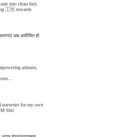
te into clean fuel.
ing 🇮🇳 towards
संभावनाएं अब असीमित हो
empowering artisans,
ndloom…
al nurseries for my own
PM Shri
द्भुत इंफ्रास्ट्रक्चर