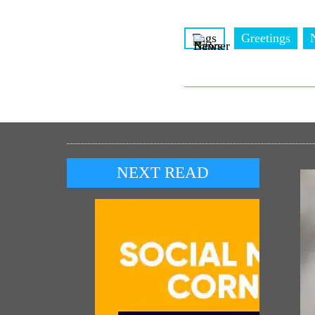
Tags
Greetings
NEXT READ