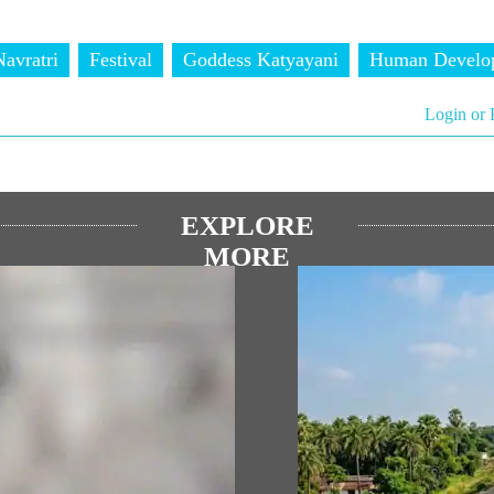
Navratri
Festival
Goddess Katyayani
Human Develo
Login or 
EXPLORE
MORE