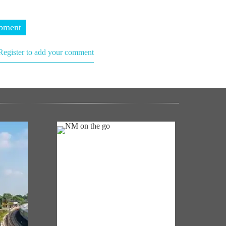
pment
Register to add your comment