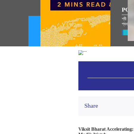
POP
শ্ৰী ৰা
প্ৰধানমন
চ'ছিয়েল মিডিয়া কৰ্ণাৰ 07 আগষ্ট 2026
(August 07, 2026)
Vie
Share
Viksit Bharat Accelerating