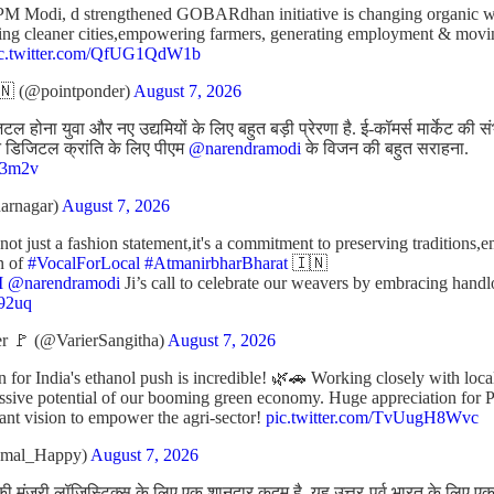
PM Modi, d strengthened GOBARdhan initiative is changing organic was
ating cleaner cities,empowering farmers, generating employment & mov
ic.twitter.com/QfUG1QdW1b
 (@pointponder)
August 7, 2026
 होना युवा और नए उद्यमियों के लिए बहुत बड़ी प्रेरणा है. ई-कॉमर्स मार्केट की 
रीन डिजिटल क्रांति के लिए पीएम
@narendramodi
के विजन की बहुत सराहना.
J43m2v
arnagar)
August 7, 2026
t just a fashion statement,it's a commitment to preserving traditions,
n of
#VocalForLocal
#AtmanirbharBharat
🇮🇳
M
@narendramodi
Ji’s call to celebrate our weavers by embracing ha
p92uq
r 🚩 (@VarierSangitha)
August 7, 2026
n for India's ethanol push is incredible! 🌿🚗 Working closely with loc
assive potential of our booming green economy. Huge appreciation for 
liant vision to empower the agri-sector!
pic.twitter.com/TvUugH8Wvc
amal_Happy)
August 7, 2026
ी मंजूरी लॉजिस्टिक्स के लिए एक शानदार कदम है. यह उत्तर-पूर्व भारत के लिए एक अ