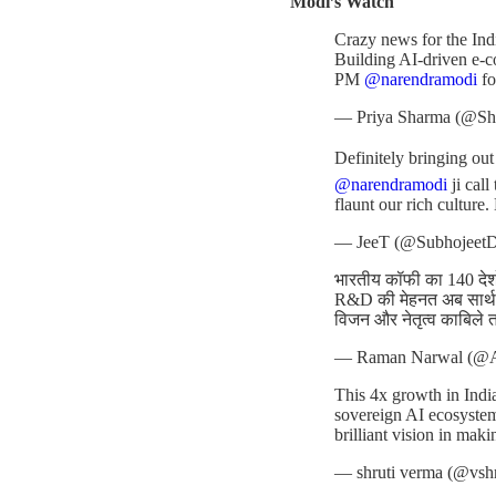
Modi’s Watch
Crazy news for the Ind
Building AI-driven e-c
PM
@narendramodi
fo
— Priya Sharma (@Sh
Definitely bringing ou
@narendramodi
ji cal
flaunt our rich culture.
— JeeT (@Subhojeet
भारतीय कॉफी का 140 देशों
R&D की मेहनत अब सार्थक
विजन और नेतृत्व काबिले 
— Raman Narwal (@
This 4x growth in India
sovereign AI ecosyste
brilliant vision in maki
— shruti verma (@vsh