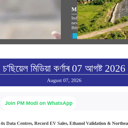
ULAR SPEECHES
MEDIA COVERAGE
ম জনমভূমি মন্দিৰৰ ধ্বজাৰোহণ উৎসৱত
Indian Railways takes up 764 
্ত্ৰীৰ সম্বোধনৰ অসমীয়া অনুবাদ
new lines to boost connectivity 
Bihar’s Seemanchal region
w All
View All
চ'ছিয়েল মিডিয়া কৰ্ণাৰ 07 আগষ্ট 2026
August 07, 2026
Join PM Modi on WhatsApp
: 4x Data Centres, Record EV Sales, Ethanol Validation & Northe