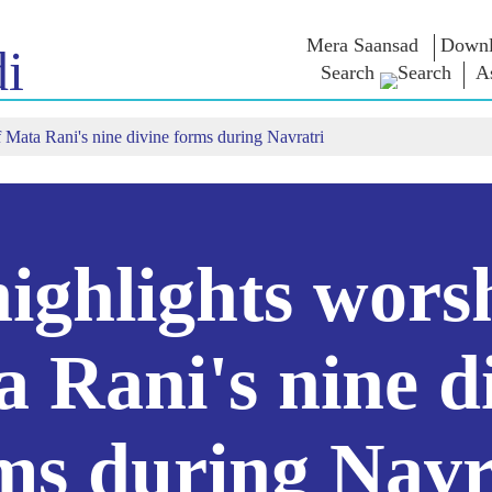
Mera Saansad
Downl
i
Search
A
 Mata Rani's nine divine forms during Navratri
শাসন
শ্ৰেণীসমূহ
এন এম চিন্ত
শাসন দৃষ্টান্ত
NaMo Merchandise
Exam Warri
ম্প্ৰচাৰ
বিশ্বজোৰা স্বীকৃতি
Celebrating
উক্তি
Motherhood
তথ্যসূচক
ভাষণ
আন্তঃৰাষ্ট্ৰীয়
অন্তৰ্দৃষ্টি
লিখিত ভাষণ
Kashi Vikas Yatra
সাক্ষাৎকাৰ
ighlights worsh
ব্লগ
 Rani's nine d
ms during Navr