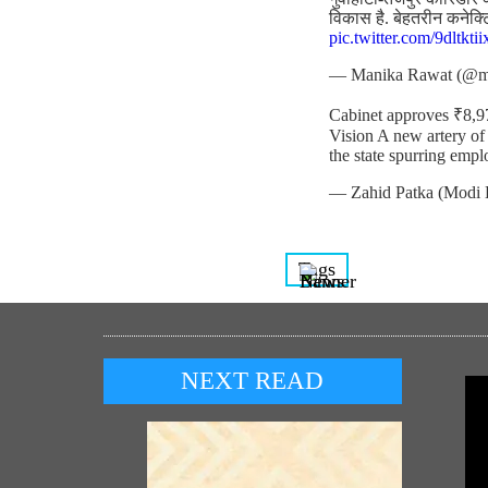
विकास है. बेहतरीन कनेक्
pic.twitter.com/9dltktii
— Manika Rawat (@m
Cabinet approves ₹8,
Vision A new artery of
the state spurring emp
— Zahid Patka (Modi 
Tags
NEXT READ