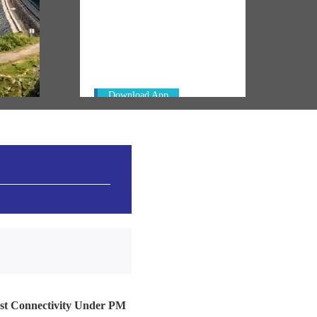
NM ON THE GO
Always be the first to hear from the
km of
PM. Get the App Now!
in
Download App
ast Connectivity Under PM