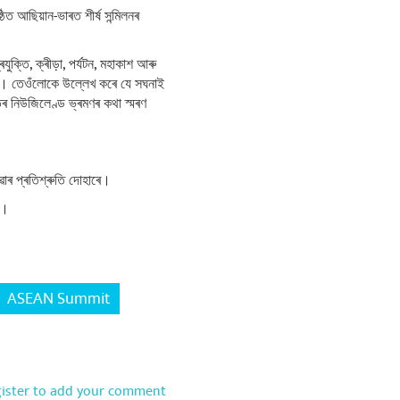
্ঠিত আছিয়ান-ভাৰত শীৰ্ষ সন্মিলনৰ
ৰযুক্তি, ক্ৰীড়া, পৰ্যটন, মহাকাশ আৰু
 কৰে। তেওঁলোকে উল্লেখ কৰে যে সঘনাই
পতিৰ নিউজিলেণ্ড ভ্ৰমণৰ কথা স্মৰণ
ৱাৰ প্ৰতিশ্ৰুতি দোহাৰে।
ে।
ASEAN Summit
gister to add your comment