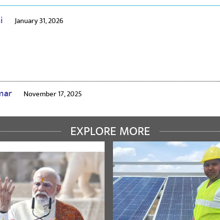
ai
January 31, 2026
umar
November 17, 2025
EXPLORE MORE
mar BJP Haryana State MP
December 31, 2024
tate MP