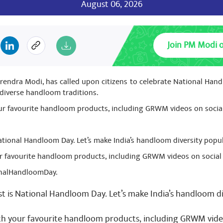
August 06, 2026
Join PM Modi 
mar BJP Haryana State President
December 21, 2024
arendra Modi, has called upon citizens to celebrate National Ha
ovindpuri New Delhi A big story for all Current Police' offices
 diverse handloom traditions.
ur favourite handloom products, including GRWM videos on social 
tional Handloom Day. Let’s make India’s handloom diversity popul
ur favourite handloom products, including GRWM videos on social
onalHandloomDay.
 is National Handloom Day. Let’s make India’s handloom di
th your favourite handloom products, including GRWM video