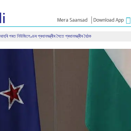
i
Mera Saansad
Download App
 আহৰি পৰত নিউজিলেণ্ডৰ প্ৰধানমন্ত্ৰীৰ সৈতে প্ৰধানমন্ত্ৰীৰ বৈঠক
শাসন
শ্ৰেণীসমূহ
এন এম চিন্ত
শাসন দৃষ্টান্ত
NaMo Merchandise
Exam Warri
ম্প্ৰচাৰ
বিশ্বজোৰা স্বীকৃতি
Celebrating
উক্তি
Motherhood
তথ্যসূচক
ভাষণ
আন্তঃৰাষ্ট্ৰীয়
অন্তৰ্দৃষ্টি
লিখিত ভাষণ
Kashi Vikas Yatra
সাক্ষাৎকাৰ
ব্লগ