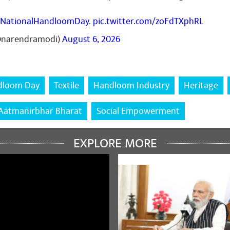
NationalHandloomDay
.
pic.twitter.com/zoFdTXphRL
@narendramodi)
August 6, 2026
dloom Day
Textile
Handloom Industry
Heritage
Aatmanirbhar Bharat
Social Empowerment
EXPLORE MORE