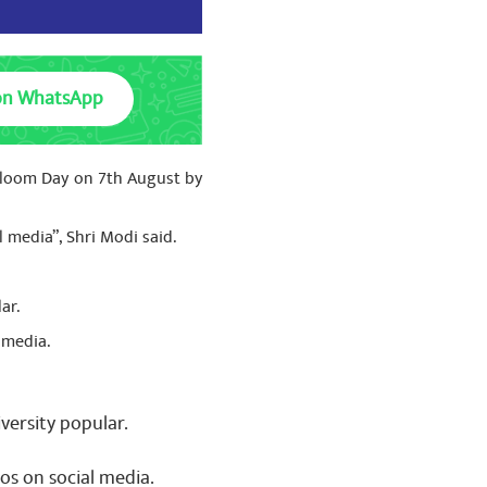
on WhatsApp
ndloom Day on 7th August by
media”, Shri Modi said.
ar.
 media.
versity popular.
s on social media.