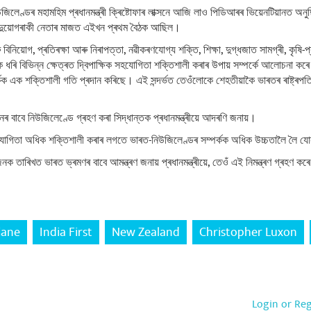
 নিউজিলেণ্ডৰ মহামহিম প্ৰধানমন্ত্ৰী ক্ৰিষ্টোফাৰ লাক্সনে আজি লাও পিডিআৰৰ ভিয়েনটিয়ানত অনুষ
ুয়োগৰাকী নেতাৰ মাজত এইখন প্ৰথম বৈঠক আছিল।
ৰু বিনিয়োগ, প্ৰতিৰক্ষা আৰু নিৰাপত্তা, নৱীকৰণযোগ্য শক্তি, শিক্ষা, দুগ্ধজাত সামগ্ৰী, কৃষি-প্
ে ধৰি বিভিন্ন ক্ষেত্ৰত দ্বিপাক্ষিক সহযোগিতা শক্তিশালী কৰাৰ উপায় সম্পৰ্কে আলোচনা
সম্পৰ্কক এক শক্তিশালী গতি প্ৰদান কৰিছে। এই সন্দৰ্ভত তেওঁলোকে শেহতীয়াকৈ ভাৰতৰ ৰাষ্ট্ৰ
দানৰ বাবে নিউজিলেণ্ডে গ্ৰহণ কৰা সিদ্ধান্তক প্ৰধানমন্ত্ৰীয়ে আদৰণি জনায়।
ৰত সহযোগিতা অধিক শক্তিশালী কৰাৰ লগতে ভাৰত-নিউজিলেণ্ডৰ সম্পৰ্কক অধিক উচ্চতালৈ লৈ যো
ধাজনক তাৰিখত ভাৰত ভ্ৰমণৰ বাবে আমন্ত্ৰণ জনায় প্ৰধানমন্ত্ৰীয়ে, তেওঁ এই নিমন্ত্ৰণ গ্ৰহণ কৰ
iane
India First
New Zealand
Christopher Luxon
Login or Re