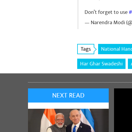
Don’t forget to use
#
— Narendra Modi (
Tags
National Han
Har Ghar Swadeshi
NEXT READ