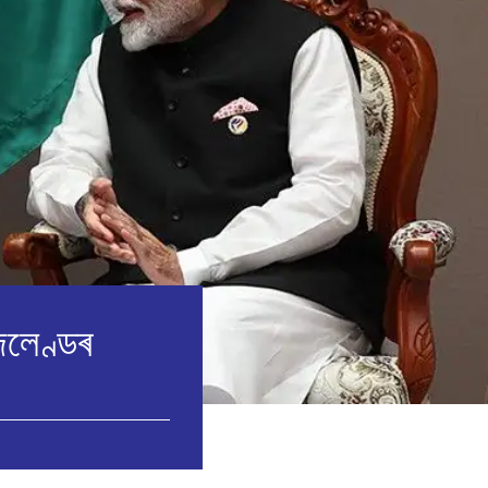
িলেণ্ডৰ