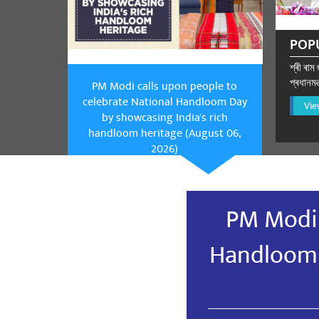
POP
শ্ৰী ৰাম
প্ৰধানমন
PM Modi calls upon people to
celebrate National Handloom Day
Vie
by showcasing India's rich
handloom heritage (August 06,
2026)
PM Modi 
Handloom 