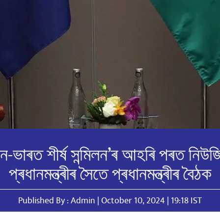
ান-ভাৰত শীৰ্ষ সন্মিলন’ৰ আহৰি পৰত নিউজ
প্ৰধানমন্ত্ৰীৰ সৈতে প্ৰধানমন্ত্ৰীৰ বৈঠক
Published By : Admin | October 10, 2024 | 19:18 IST