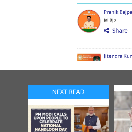
Pranik Bajp
Jai Bjp
Share
Jitendra K
u
Share
NEXT READ
Jitender Ku
BJP Haryana S