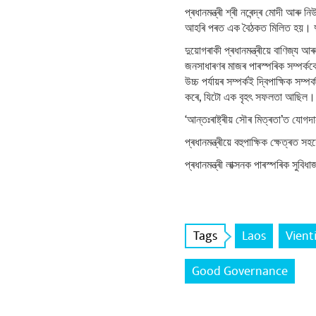
প্ৰধানমন্ত্ৰী শ্ৰী নৰেন্দ্ৰ মোদী আৰু
আহৰি পৰত এক বৈঠকত মিলিত হয়। দ
দুয়োগৰাকী প্ৰধানমন্ত্ৰীয়ে বাণিজ্য আ
জনসাধাৰণৰ মাজৰ পাৰস্পৰিক সম্পৰ্কক
উচ্চ পৰ্যায়ৰ সম্পৰ্কই দ্বিপাক্ষিক 
কৰে, যিটো এক বৃহৎ সফলতা আছিল।
​‘আন্তঃৰাষ্ট্ৰীয় সৌৰ মিত্ৰতা’ত যোগ
প্ৰধানমন্ত্ৰীয়ে বহুপাক্ষিক ক্ষেত্
প্ৰধানমন্ত্ৰী লাক্সনক পাৰস্পৰিক সুবি
Tags
Laos
Vient
Good Governance