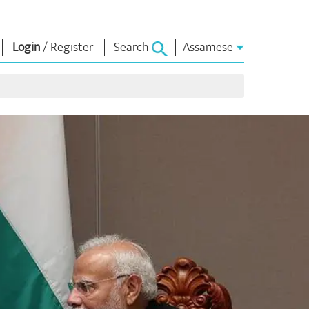
Login
/
Register
Search
Assamese
াধাৰা
এন এম লাইব্ৰেৰী
সংযুক্ত হওঁক
ors
Photo Gallery
প্ৰধানমন্ত্ৰীলৈ লিখক
ই গ্ৰন্থ
দেশলৈ সেৱা আগবঢ়াওঁক
কবি আৰু লেখক
Contact Us
ই-শুভেচ্ছা
বিখ্যাত ব্যক্তি
Photo Booth