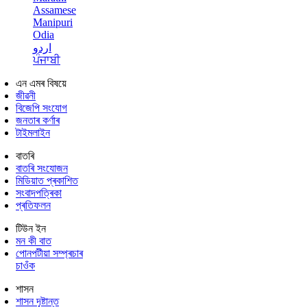
Assamese
Manipuri
Odia
اردو
ਪੰਜਾਬੀ
এন এমৰ বিষয়ে
জীৱনী
বিজেপি সংযোগ
জনতাৰ কৰ্ণাৰ
টাইমলাইন
বাতৰি
বাতৰি সংযোজন
মিডিয়াত প্ৰকাশিত
সংবাদপত্ৰিকা
প্ৰতিফলন
টিউন ইন
মন কী বাত
পোনপটীয়া সম্প্ৰচাৰ
চাওঁক
শাসন
শাসন দৃষ্টান্ত