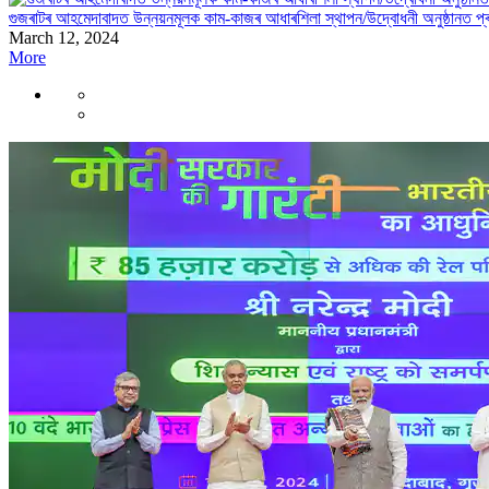
গুজৰাটৰ আহমেদাবাদত উন্নয়নমূলক কাম-কাজৰ আধাৰশিলা স্থাপন/উদ্বোধনী অনুষ্ঠানত প্ৰধ
March 12, 2024
More