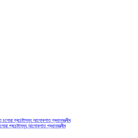
ৱা প্ৰচেষ্টাসমূহ আলোকপাত প্ৰধানমন্ত্ৰীৰ