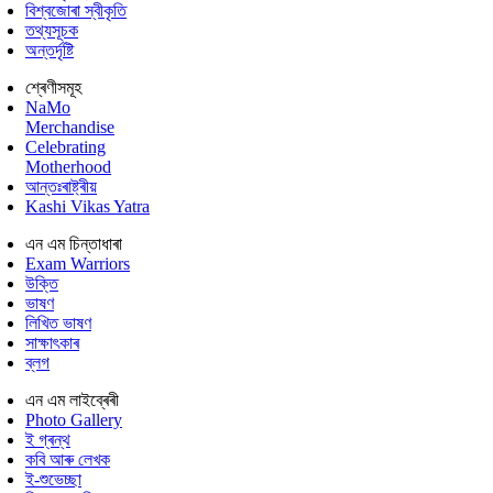
বিশ্বজোৰা স্বীকৃতি
তথ্যসূচক
অন্তৰ্দৃষ্টি
শ্ৰেণীসমূহ
NaMo
Merchandise
Celebrating
Motherhood
আন্তঃৰাষ্ট্ৰীয়
Kashi Vikas Yatra
এন এম চিন্তাধাৰা
Exam Warriors
উক্তি
ভাষণ
লিখিত ভাষণ
সাক্ষাৎকাৰ
ব্লগ
এন এম লাইব্ৰেৰী
Photo Gallery
ই গ্ৰন্থ
কবি আৰু লেখক
ই-শুভেচ্ছা