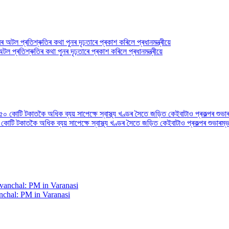
ল প্ৰতিশ্ৰুতিৰ কথা পুনৰ দৃঢ়তাৰে প্ৰকাশ কৰিলে প্ৰধানমন্ত্ৰীয়ে
৫০ কোটি টকাতকৈ অধিক ব্যয় সাপেক্ষে স্বাস্থ্য খণ্ডৰ সৈতে জড়িত কেইবাটাও প্ৰকল্পৰ শুভা
nchal: PM in Varanasi