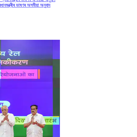
ানমন্ত্ৰীৰ ভাষণৰ অসমীয়া অনুবাদ