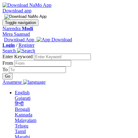
Download app
Toggle navigation
Narendra
Modi
Mera Saansad
Download App
Login
/
Register
Search
Enter Keyword
From
To
Assamese
English
Gujarati
हिन्दी
Bengali
Kannada
Malayalam
Telugu
Tamil
Marathi