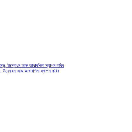
ৰম্ভ, উদ্বোধন আৰু আধাৰশিলা স্থাপন কৰিব