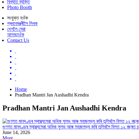
বিখ্যাত ব্যক্তি
Photo Booth
সংযুক্ত হওঁক
প্ৰধানমন্ত্ৰীলৈ লিখক
দেশলৈ সেৱা
আগবঢ়াওঁক
Contact Us
Home
Pradhan Mantri Jan Aushadhi Kendra
Pradhan Mantri Jan Aushadhi Kendra
গুণগত মানদণ্ডৰ স্বাস্থ্যসেৱা অধিক সুলভ আৰু সহজলভ্য কৰি তুলিবলৈ বিগত ১২ বছৰত চলো
June 14, 2026
More