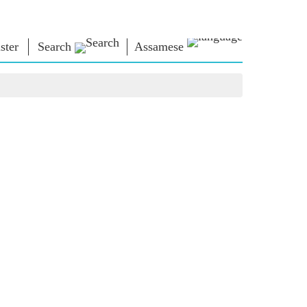
ster
Search
Assamese
াধাৰা
এন এম লাইব্ৰেৰী
সংযুক্ত হওঁক
ors
Photo Gallery
প্ৰধানমন্ত্ৰীলৈ লিখক
ই গ্ৰন্থ
দেশলৈ সেৱা আগবঢ়াওঁক
কবি আৰু লেখক
Contact Us
ই-শুভেচ্ছা
বিখ্যাত ব্যক্তি
Photo Booth