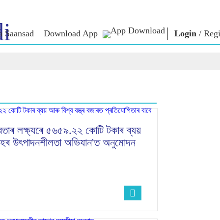
i
a Saansad
Download App
Login
/
Regi
শাসন
শ্ৰেণীসমূহ
এন এম চিন্ত
শাসন দৃষ্টান্ত
NaMo Merchandise
Exam Warri
ম্প্ৰচাৰ
বিশ্বজোৰা স্বীকৃতি
Celebrating
উক্তি
Motherhood
তথ্যসূচক
ভাষণ
আন্তঃৰাষ্ট্ৰীয়
অন্তৰ্দৃষ্টি
লিখিত ভাষণ
Kashi Vikas Yatra
সাক্ষাৎকাৰ
াৰ লক্ষ্যৰে ৫৬৫৯.২২ কোটি টকাৰ ব্যয়
ব্লগ
'কপাহৰ উৎপাদনশীলতা অভিযান'ত অনুমোদন