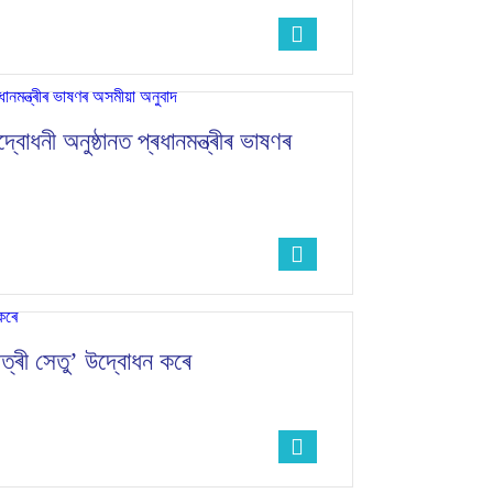
োধনী অনুষ্ঠানত প্ৰধানমন্ত্ৰীৰ ভাষণৰ
ৈত্ৰী সেতু’ উদ্বোধন কৰে