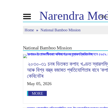
Narendra
Mod
Mer
Toggle
navigation
Home
National Bamboo Mission
এন এমৰ বিষয়ে
বাতৰি
টিউন ইন
জীৱনী
বাতৰি সংযোজন
মন কী বাত
বিজেপি সংযোগ
মিডিয়াত প্ৰকাশিত
পোনপটীয়া স
National Bamboo Mission
চাওঁক
জনতাৰ কৰ্ণাৰ
সংবাদপত্ৰিকা
টাইমলাইন
প্ৰতিফলন
২০৩০-৩১ চনৰ ভিতৰত কপাহ খণ্ডত স্বাৱলম্বিত
আৰু বিশ্ব বস্ত্ৰ বজাৰত প্ৰতিযোগিতাৰ বাবে 
কেবিনেটৰ
May 05, 2026
MORE