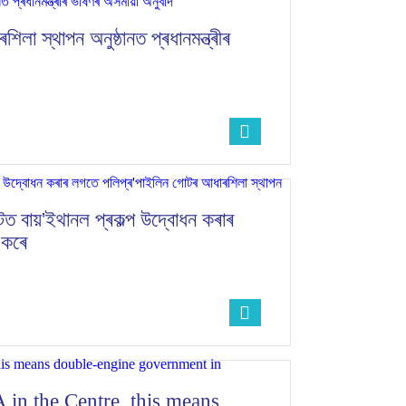
া স্থাপন অনুষ্ঠানত প্ৰধানমন্ত্ৰীৰ
ঘাটত বায়'ইথানল প্ৰকল্প উদ্বোধন কৰাৰ
 কৰে
in the Centre, this means