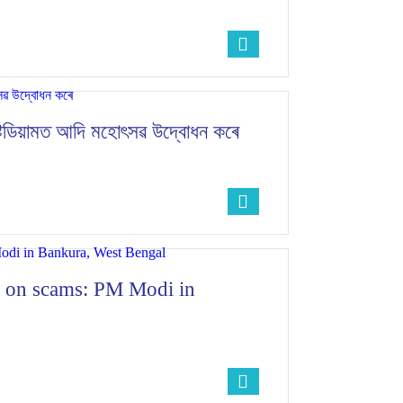
ীয় ষ্টেডিয়ামত আদি মহোৎসৱ উদ্বোধন কৰে
s on scams: PM Modi in