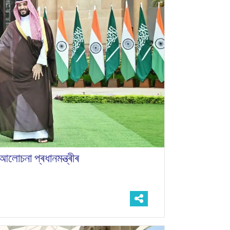
আলোচনা প্ৰধানমন্ত্ৰীৰ