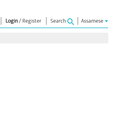
Login
/
Register
Search
Assamese
াধাৰা
এন এম লাইব্ৰেৰী
সংযুক্ত হওঁক
ors
Photo Gallery
প্ৰধানমন্ত্ৰীলৈ লিখক
ই গ্ৰন্থ
দেশলৈ সেৱা আগবঢ়াওঁক
কবি আৰু লেখক
Contact Us
ই-শুভেচ্ছা
বিখ্যাত ব্যক্তি
Photo Booth