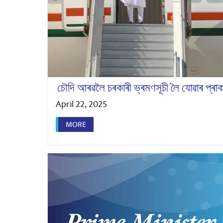
চৌদি আৰৱলৈ চৰকাৰী ভ্ৰমণসূচী লৈ যোৱাৰ প্ৰাকমুহূ
April 22, 2025
MORE