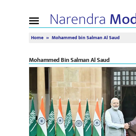
Narendra
Mod
Toggle
navigation
Home
Mohammed bin Salman Al Saud
এন এমৰ বিষয়ে
বাতৰি
টিউন ইন
জীৱনী
বাতৰি সংযোজন
মন কী বাত
বিজেপি সংযোগ
মিডিয়াত প্ৰকাশিত
পোনপটীয়া স
Mohammed Bin Salman Al Saud
চাওঁক
জনতাৰ কৰ্ণাৰ
সংবাদপত্ৰিকা
টাইমলাইন
প্ৰতিফলন