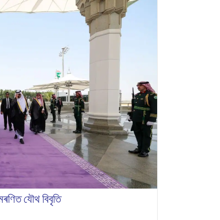
ামৰণিত যৌথ বিবৃতি