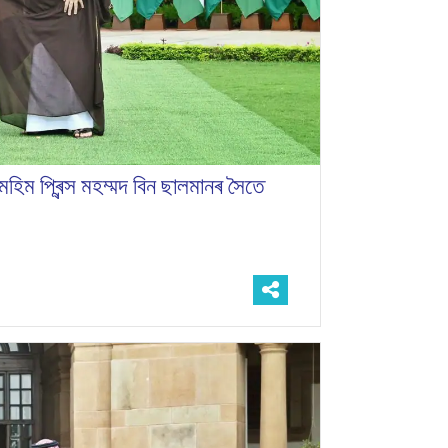
ামহিম প্ৰিন্স মহম্মদ বিন ছালমানৰ সৈতে