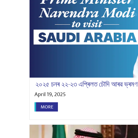
২০২৫ চনৰ ২২-২৩ এপ্ৰিলত চৌদি আৰৱ ভ্ৰমণ কৰি
April 19, 2025
MORE