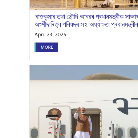
ৰাজকুমাৰ তথা ছৌদি আৰৱৰ প্ৰধানমন্ত্ৰীক সা
অংশীদাৰিত্ব পৰিষদৰ সহ-অধ্যক্ষতা প্ৰধানমন্ত্ৰী
April 23, 2025
MORE