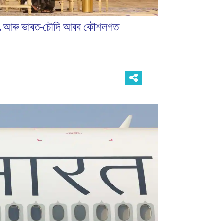
ক্ষাৎ আৰু ভাৰত-চৌদি আৰব কৌশলগত
ৰ