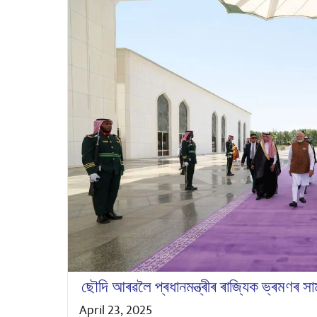
ছৌদি আৰৱলৈ প্ৰধানমন্ত্ৰীৰ ৰাজ্যিক ভ্ৰমণৰ স
April 23, 2025