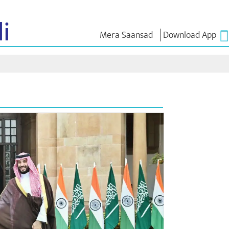
i
Mera Saansad
Download App
শাসন
শ্ৰেণীসমূহ
এন এম চিন্ত
শাসন দৃষ্টান্ত
NaMo Merchandise
Exam Warri
ম্প্ৰচাৰ
বিশ্বজোৰা স্বীকৃতি
Celebrating
উক্তি
Motherhood
তথ্যসূচক
ভাষণ
আন্তঃৰাষ্ট্ৰীয়
অন্তৰ্দৃষ্টি
লিখিত ভাষণ
Kashi Vikas Yatra
সাক্ষাৎকাৰ
ব্লগ