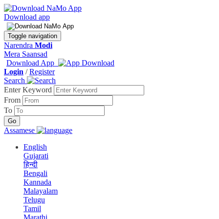
Download app
Toggle navigation
Narendra
Modi
Mera Saansad
Download App
Login
/
Register
Search
Enter Keyword
From
To
Assamese
English
Gujarati
हिन्दी
Bengali
Kannada
Malayalam
Telugu
Tamil
Marathi