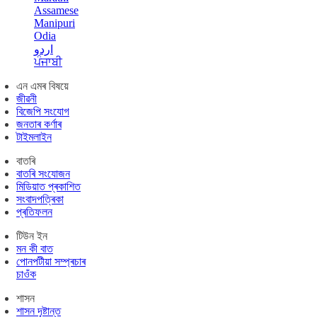
Assamese
Manipuri
Odia
اردو
ਪੰਜਾਬੀ
এন এমৰ বিষয়ে
জীৱনী
বিজেপি সংযোগ
জনতাৰ কৰ্ণাৰ
টাইমলাইন
বাতৰি
বাতৰি সংযোজন
মিডিয়াত প্ৰকাশিত
সংবাদপত্ৰিকা
প্ৰতিফলন
টিউন ইন
মন কী বাত
পোনপটীয়া সম্প্ৰচাৰ
চাওঁক
শাসন
শাসন দৃষ্টান্ত