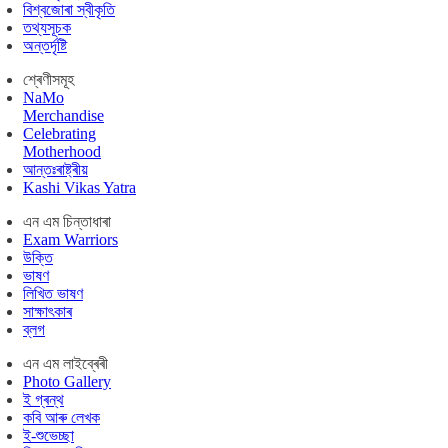
বিশ্বজোৰা স্বীকৃতি
তথ্যসূচক
অন্তৰ্দৃষ্টি
শ্ৰেণীসমূহ
NaMo
Merchandise
Celebrating
Motherhood
আন্তঃৰাষ্ট্ৰীয়
Kashi Vikas Yatra
এন এম চিন্তাধাৰা
Exam Warriors
উক্তি
ভাষণ
লিখিত ভাষণ
সাক্ষাৎকাৰ
ব্লগ
এন এম লাইব্ৰেৰী
Photo Gallery
ই গ্ৰন্থ
কবি আৰু লেখক
ই-শুভেচ্ছা