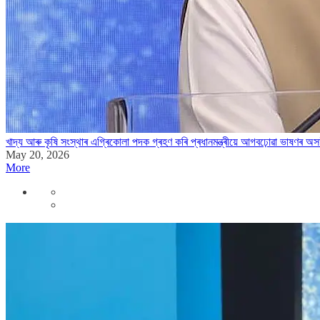
খাদ্য আৰু কৃষি সংস্থাৰ এগ্ৰিকোলা পদক গ্ৰহণ কৰি প্ৰধানমন্ত্ৰীয়ে আগবঢ়োৱা ভাষণৰ অস
May 20, 2026
More