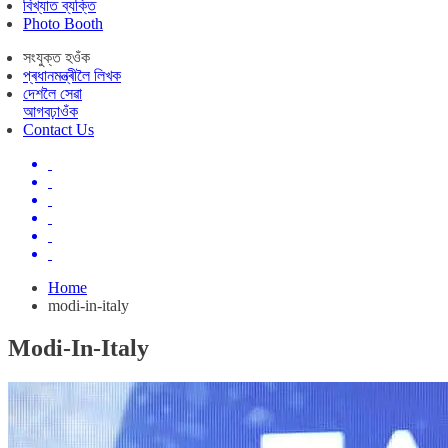
বিখ্যাত ব্যক্তি
Photo Booth
সংযুক্ত হওঁক
প্ৰধানমন্ত্ৰীলৈ লিখক
দেশলৈ সেৱা
আগবঢ়াওঁক
Contact Us
Home
modi-in-italy
Modi-In-Italy