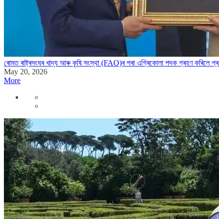
ৰোমত ৰাষ্ট্ৰসংঘৰ খাদ্য আৰু কৃষি সংস্থা (FAO)ৰ পৰা এগ্ৰিকোলা পদক গ্ৰহণ কৰিলে প্ৰধা
May 20, 2026
More