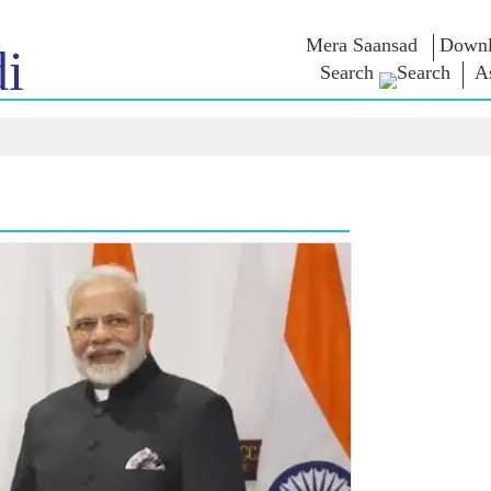
Mera Saansad
Downl
i
Search
A
শাসন
শ্ৰেণীসমূহ
এন এম চিন্ত
শাসন দৃষ্টান্ত
NaMo Merchandise
Exam Warri
ম্প্ৰচাৰ
বিশ্বজোৰা স্বীকৃতি
Celebrating
উক্তি
Motherhood
তথ্যসূচক
ভাষণ
আন্তঃৰাষ্ট্ৰীয়
অন্তৰ্দৃষ্টি
লিখিত ভাষণ
Kashi Vikas Yatra
সাক্ষাৎকাৰ
ব্লগ