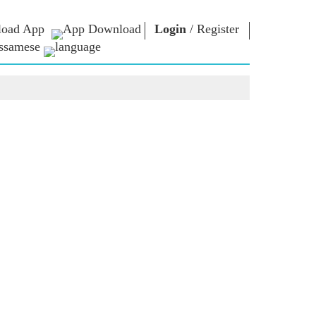
oad App
Login
/
Register
ssamese
াধাৰা
এন এম লাইব্ৰেৰী
সংযুক্ত হওঁক
ors
Photo Gallery
প্ৰধানমন্ত্ৰীলৈ লিখক
ই গ্ৰন্থ
দেশলৈ সেৱা আগবঢ়াওঁক
কবি আৰু লেখক
Contact Us
ই-শুভেচ্ছা
বিখ্যাত ব্যক্তি
Photo Booth