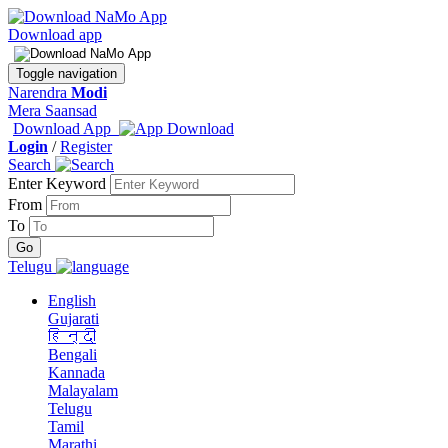
Download app
Toggle navigation
Narendra
Modi
Mera Saansad
Download App
Login
/
Register
Search
Enter Keyword
From
To
Telugu
English
Gujarati
हिन्दी
Bengali
Kannada
Malayalam
Telugu
Tamil
Marathi