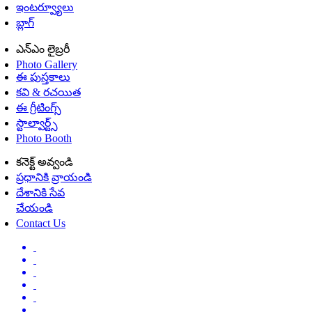
ఇంటర్వ్యూలు
బ్లాగ్
ఎన్ఎం లైబ్రరీ
Photo Gallery
ఈ పుస్తకాలు
కవి & రచయిత
ఈ గ్రీటింగ్స్
స్టాల్వార్ట్స్
Photo Booth
కనెక్ట్ అవ్వండి
ప్రధానికి వ్రాయండి
దేశానికి సేవ
చేయండి
Contact Us