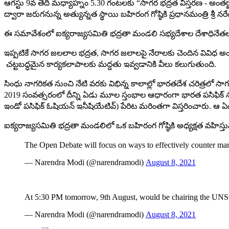
ఆగ‌స్టు 9వ తేదీ మ‌ధ్యాహ్నం 5.30 గంట‌లకు “సాగ‌ర భ‌ద్ర‌త విస్త‌ర‌ణ - అంత‌ర
ద్వారా జ‌రుగ‌నున్న అత్యున్న‌త స్థాయి బ‌హిరంగ గోష్ఠికి ప్ర‌ధాన‌మంత్రి శ్రీ న‌రే
ఈ స‌మావేశంలో ఐక్య‌రాజ్య‌స‌మితి భ‌ద్ర‌తా మండ‌లి స‌భ్య‌దేశాల దేశాధినేత‌
ఇప్ప‌టికే సాగ‌ర జ‌ల‌లాల భ‌ద్ర‌త‌, సాగ‌ర జ‌లాలపై నేరాలకు చెందిన వివిధ‌ 
చ‌ట్ట‌బ‌ద్ధ‌మైన కార్య‌క‌లాపాల‌కు మ‌ద్ద‌తు ఇవ్వ‌డానికి వీలు క‌లుగుతుంది.
సింధు నాగ‌రిక‌త నుంచి నేటి వ‌ర‌కు విభిన్న కాలాల్లో భార‌త‌దేశ చ‌రిత్ర‌లో 
2019 సంవ‌త్స‌రంలో దీన్ని ఏడు మూల స్తంభాల ఆధారంగా భార‌త ప‌సిఫిక్ 
ఇండో ప‌సిఫిక్ ఓషియ‌న్ ఇనీషియేటివ్‌) పేరిట‌ మ‌రింత‌గా విస్త‌రించారు. ఆ 
ఐక్య‌రాజ్య‌స‌మితి భ‌ద్ర‌తా మండ‌లిలో ఒక బ‌హిరంగ గోష్ఠికి అధ్య‌క్ష‌త వ‌హిస
The Open Debate will focus on ways to effectively counter mari
— Narendra Modi (@narendramodi)
August 8, 2021
At 5:30 PM tomorrow, 9th August, would be chairing the UNS
— Narendra Modi (@narendramodi)
August 8, 2021