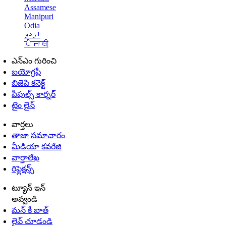
Assamese
Manipuri
Odia
اردو
ਪੰਜਾਬੀ
ఎన్ఎం గురించి
బయోగ్రఫీ
బిజెపి కనెక్ట్
పీపుల్స్ కార్నర్
టైం లైన్
వార్తలు
తాజా సమాచారం
మీడియా కవరేజి
వార్తాలేఖ
రిఫ్లెక్షన్స్
ట్యూన్ ఇన్
అవ్వండి
మన్ కీ బాత్
లైవ్ చూడండి