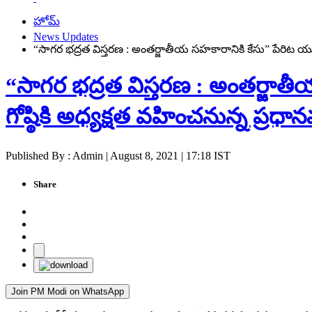
హోమ్
News Updates
“సాగ‌ర భ‌ద్ర‌త విస్త‌ర‌ణ : అంత‌ర్జాతీయ స‌హ‌కారానికి కేసు” పేరిట యుఎ
“సాగ‌ర భ‌ద్ర‌త విస్త‌ర‌ణ : అంత‌ర్జా
గోష్ఠికి అధ్య‌క్ష‌త వ‌హించ‌నున్న ప్ర‌ధాన
Published By : Admin | August 8, 2021 | 17:18 IST
Share
Join PM Modi on WhatsApp