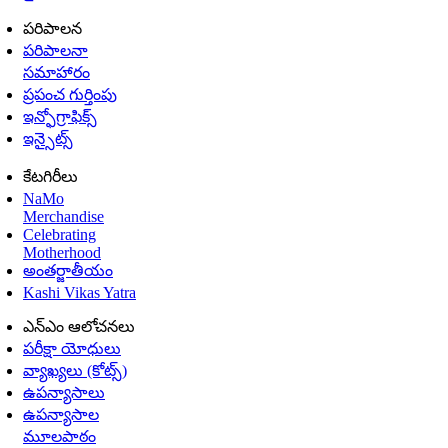
పరిపాలన
పరిపాలనా
సమాహారం
ప్రపంచ గుర్తింపు
ఇన్ఫోగ్రాఫిక్స్
ఇన్సైట్స్
కేటగిరీలు
NaMo
Merchandise
Celebrating
Motherhood
అంతర్జాతీయం
Kashi Vikas Yatra
ఎన్ఎం ఆలోచనలు
పరీక్షా యోధులు
వ్యాఖ్యలు (కోట్స్)
ఉపన్యాసాలు
ఉపన్యాసాల
మూలపాఠం