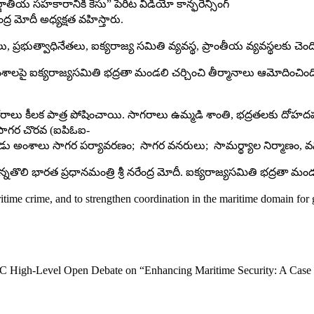
్జాతీయ స‌హ‌కారానికి కేసు” పేరిట వీడియో కాన్ఫ‌రెన్సింగ్
ంద్ర మోదీ అధ్య‌క్ష‌త వ‌హిస్తారు.
లు, ప్ర‌భుత్వాధినేత‌లు, ఐక్య‌రాజ్య స‌మితి వ్య‌వ‌స్థ‌, ప్రాంతీయ వ్య‌వ‌స్థ
అంశాల‌పై ఐక్య‌రాజ్య‌స‌మితి భ‌ద్ర‌తా మండ‌లి చ‌ర్చించి తీర్మానాలు ఆమోదించి
సాగ‌రాలు కీల‌క పాత్ర పోషించాయి. సాగ‌రాలు ఉమ్మ‌డి శాంతి, భ‌ద్ర‌త‌ల‌కు దోహ‌ద
సాగ‌ర చొర‌వ (ఐపిఓఐ-
ఏడు అంశాలు సాగ‌ర ప‌ర్యావ‌ర‌ణం; సాగ‌ర వ‌న‌రులు; సామ‌ర్థ్యాల నిర్మాణం, వ‌
్తున్న‌తొలి భార‌త ప్ర‌ధాన‌మంత్రి శ్రీ న‌రేంద్ర మోదీ. ఐక్య‌రాజ్య‌స‌మితి భ‌ద
time crime, and to strengthen coordination in the maritime domain for 
C High-Level Open Debate on “Enhancing Maritime Security: A Case F