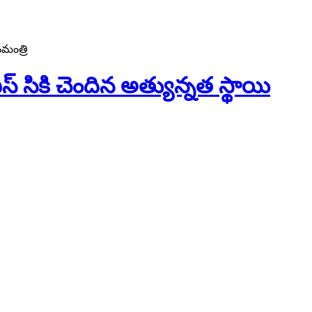
‌మంత్రి
స్ సికి చెందిన అత్యున్న‌త స్థాయి