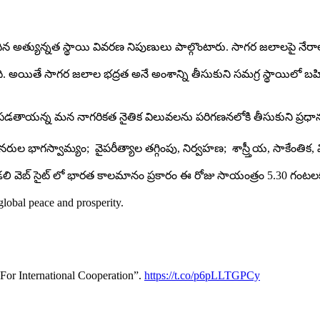
‌ల‌కు చెందిన అత్యున్న‌త స్థాయి వివ‌ర‌ణ నిపుణులు పాల్గొంటారు. సాగ‌ర జ‌లా
ంది. అయితే సాగ‌ర జ‌లాల భ‌ద్ర‌త అనే అంశాన్ని తీసుకుని స‌మ‌గ్ర స్థాయిలో బ
‌ప‌డ‌తాయ‌న్న మ‌న నాగ‌రిక‌త నైతిక విలువ‌లను ప‌రిగ‌ణ‌న‌లోకి తీసుకుని ప్ర‌ధాన
న‌రుల భాగ‌స్వామ్యం; వైప‌రీత్యాల త‌గ్గింపు, నిర్వ‌హ‌ణ‌; శాస్ర్తీయ‌, సాకే
్ర‌తా మండ‌లి వెబ్ సైట్ లో భార‌త కాల‌మానం ప్ర‌కారం ఈ రోజు సాయంత్రం 5.30 గం
global peace and prosperity.
or International Cooperation”.
https://t.co/p6pLLTGPCy