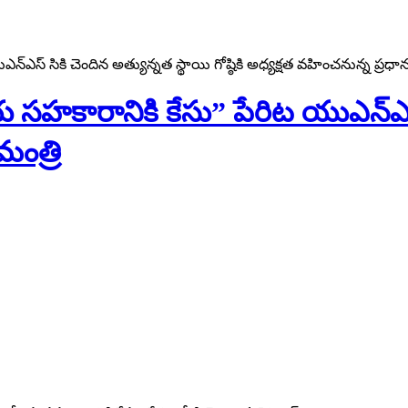
న్ఎస్ సికి చెందిన అత్యున్న‌త స్థాయి గోష్ఠికి అధ్య‌క్ష‌త వ‌హించ‌నున్న ప్ర‌ధాన
తీయ స‌హ‌కారానికి కేసు” పేరిట యుఎన్ఎ
‌మంత్రి