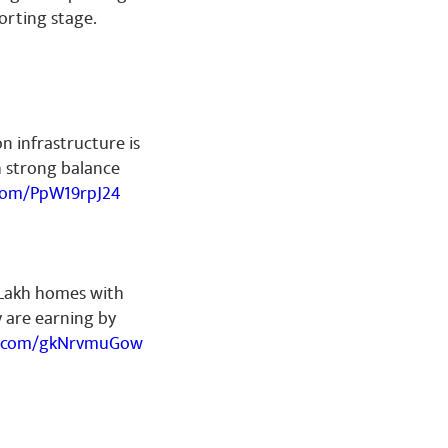
orting stage.
on infrastructure is
h strong balance
.com/PpW19rpJ24
 Lakh homes with
ey are earning by
er.com/gkNrvmuGow