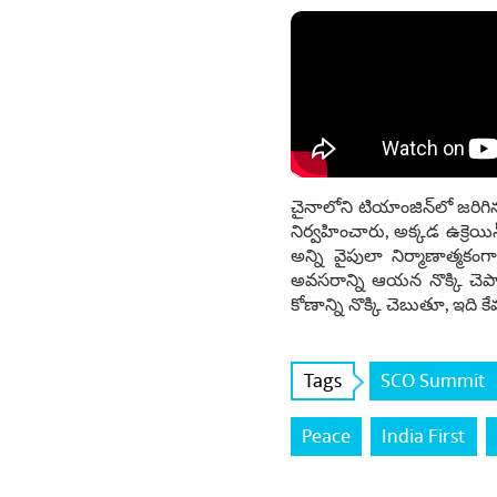
చైనాలోని టియాంజిన్‌లో జరిగిన
నిర్వహించారు, అక్కడ ఉక్రెయ
అన్ని వైపులా నిర్మాణాత్మక
అవసరాన్ని ఆయన నొక్కి చెప్
కోణాన్ని నొక్కి చెబుతూ, ఇది
Tags
SCO Summit
Peace
India First