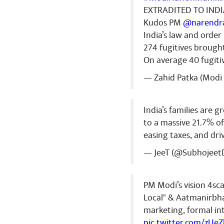
EXTRADITED TO IND
Kudos PM
@narendr
India’s law and orde
274 fugitives brough
On average 40 fugiti
— Zahid Patka (Modi 
India’s families are 
to a massive 21.7% o
easing taxes, and dr
— JeeT (@Subhojeet
PM Modi’s vision 4sca
Local" & Aatmanirbha
marketing, formal int
pic.twitter.com/zUe