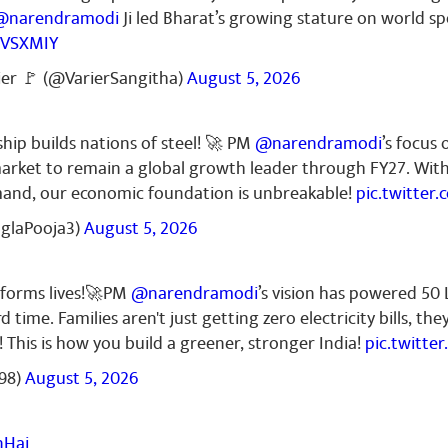
@narendramodi
Ji led Bharat’s growing stature on world sp
RVSXMIY
November 03, 2025
ier 🚩 (@VarierSangitha)
August 5, 2026
యండి
ship builds nations of steel! 🚀 PM
@narendramodi
’s focus 
l market to remain a global growth leader through FY27. Wit
mand, our economic foundation is unbreakable!
pic.twitter
nglaPooja3)
August 5, 2026
sforms lives!🚀PM
@narendramodi
’s vision has powered 50
d time. Families aren't just getting zero electricity bills, th
! This is how you build a greener, stronger India!
pic.twitt
98)
August 5, 2026
nHai