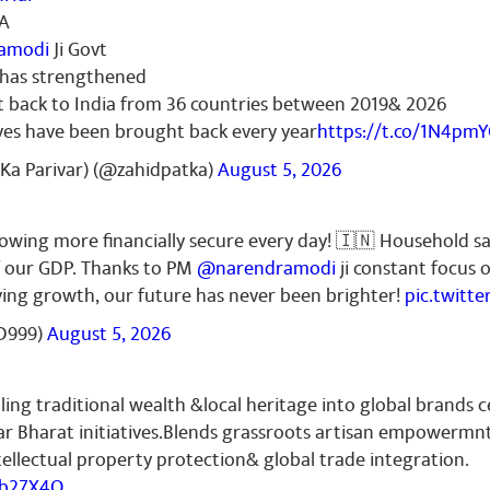
IA
amodi
Ji Govt
r has strengthened
t back to India from 36 countries between 2019& 2026
ves have been brought back every year
https://t.co/1N4pm
Ka Parivar) (@zahidpatka)
August 5, 2026
growing more financially secure every day! 🇮🇳 Household s
f our GDP. Thanks to PM
@narendramodi
ji constant focus 
iving growth, our future has never been brighter!
pic.twitt
D999)
August 5, 2026
ling traditional wealth &local heritage into global brands c
r Bharat initiatives.Blends grassroots artisan empowermn
ellectual property protection& global trade integration.
Zb27X4O