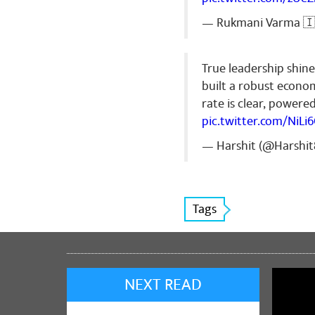
— Rukmani Varma 🇮
True leadership shine
built a robust econo
rate is clear, power
pic.twitter.com/NiLi
— Harshit (@Harshi
Tags
NEXT READ