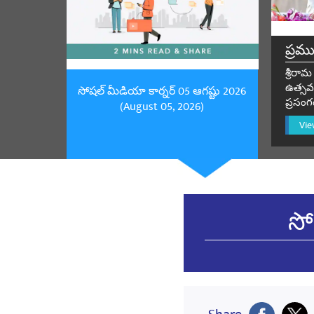
Yogendra N
ప్రమ
,
శ్రీర
షేర్ చే
ఉత్సవం
సోషల్ మీడియా కార్నర్ 05 ఆగష్టు 2026
ప్రసంగ
(August 05, 2026)
Vie
Anish Patel
272828939
షేర్ చే
సో
Anish Patel
2728389393
షేర్ చే