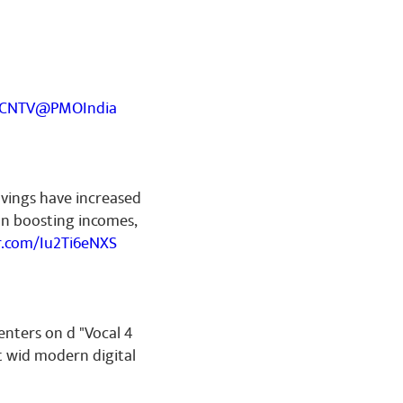
YCNTV
@PMOIndia
avings have increased
on boosting incomes,
er.com/Iu2Ti6eNXS
enters on d "Vocal 4
t wid modern digital