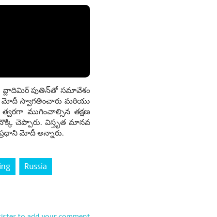
 వ్లాదిమిర్ పుతిన్‌తో సమావేశం
ాని మోదీ స్వాగతించారు మరియు
 త్వరగా ముగించాల్సిన తక్షణ
్కి చెప్పారు. విస్తృత మానవ
్రధాని మోదీ అన్నారు.
ing
Russia
gister to add your comment