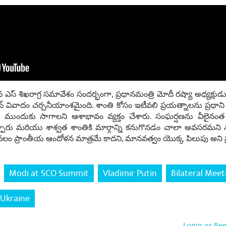
 ఎస్ శిఖరాగ్ర సమావేశం సందర్భంగా, ప్రధానమంత్రి మోదీ రష్యా అధ్యక్షుడు
ిన్ వివాదం చర్చనీయాంశమైంది. శాంతి కోసం ఇటీవలి ప్రయత్నాలను ప్రధ
ంగా ముందుకు సాగాలని ఆశాభావం వ్యక్తం చేశారు. సంఘర్షణను వీలైనంత
పారు మరియు శాశ్వత శాంతికి మార్గాన్ని కనుగొనడం చాలా అవసరమని నొక
 కేవలం ప్రాంతీయ ఆందోళన మాత్రమే కాదని, మానవత్వం యొక్క పిలుపు అని ప
Modi at SCO Summit
Vladimir Putin
Bilateral Meet
Ukraine
Login or Re