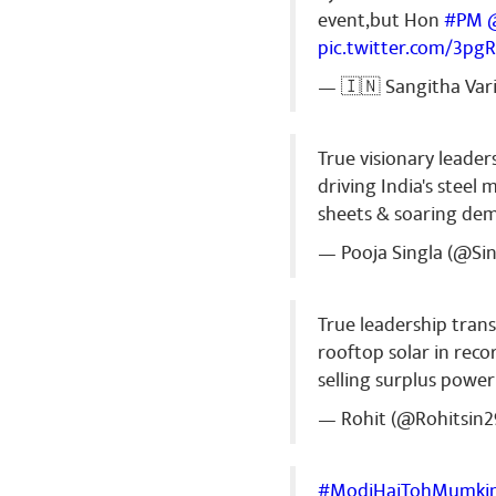
event,but Hon
#PM
pic.twitter.com/3pg
Anish Patel
27282992929
— 🇮🇳 Sangitha Var
షేర్ చే
True visionary leader
driving India's stee
sheets & soaring de
— Pooja Singla (@Si
True leadership tran
rooftop solar in recor
selling surplus power
— Rohit (@Rohitsin2
#ModiHaiTohMumki