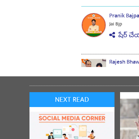
Pranik Bajp
Jai Bjp
షేర్ చే
Rajesh Bha
jai shree ram
షేర్ చే
NEXT READ
रीना चौरस
j
షేర్ చే