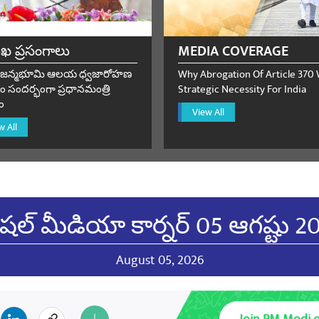
ath Pandey Lucknow Uttar vidhansabha
November 03, 202
ుఖ ప్రసంగాలు
MEDIA COVERAGE
ామ జన్మభూమి ఆలయ ధ్వజారోహణ
Why Abrogation Of Article 370
యండి
 సందర్భంగా ప్రధానమంత్రి
Strategic Necessity For India
ం
View All
w All
November 03, 2025
యండి
షల్ మీడియా కార్నర్ 05 ఆగష్టు 2
November 03, 2025
August 05, 2026
యండి