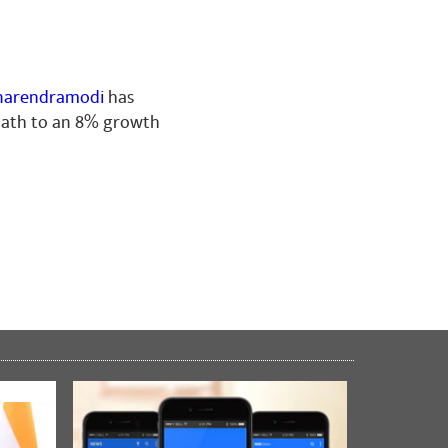
arendramodi
has
 path to an 8% growth