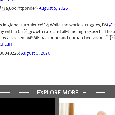
🇳 (@pointponder)
August 5, 2026
s in global turbulence! 🚀 While the world struggles, PM
@n
my with a 6.5% growth rate and all-time high exports. The
ed by a resilient MSME backbone and unmatched vision! 🇮🇳
6CFEuH
t80048226)
August 5, 2026
EXPLORE MORE