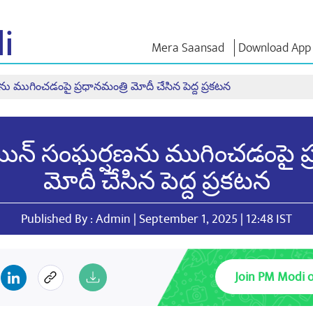
i
Mera Saansad
Download App
ను ముగించడంపై ప్రధానమంత్రి మోదీ చేసిన పెద్ద ప్రకటన
ఇన్
పరిపాలన
కేటగిరీలు
ఎన్ఎం
ి
ఆలోచనల
పరిపాలనా
NaMo Merchandise
సమాహారం
Celebrating
ాత్
పరీక్షా యో
రెయిన్ సంఘర్షణను ముగించడంపై ప్
ప్రపంచ గుర్తింపు
Motherhood
డండి
వ్యాఖ్యలు (కో
ఇన్ఫోగ్రాఫిక్స్
అంతర్జాతీయం
ఉపన్యాసాల
మోదీ చేసిన పెద్ద ప్రకటన
ఇన్సైట్స్
Kashi Vikas Yatra
ఉపన్యాసాల
మూలపాఠం
ఇంటర్వ్యూల
Published By : Admin | September 1, 2025 | 12:48 IST
బ్లాగ్
Join PM Modi 