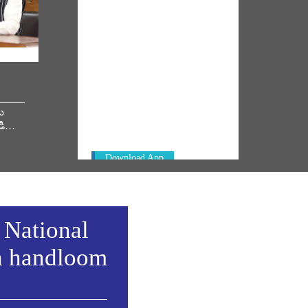
NM ON THE GO
Always be the first to hear from the
ీ
PM. Get the App Now!
డి…
Download App
 National
h handloom