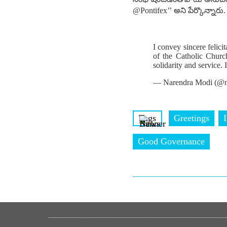
@Pontifex’’ అని పేర్కొన్నారు.‌‌
I convey sincere felic
of the Catholic Churc
solidarity and service
— Narendra Modi (@n
Tags
Greetings
I
Good Governance