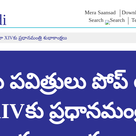
Mera Saansad
Downl
i
Search
T
 XIVకు ప్రధానమంత్రి శుభాకాంక్షలు
ఇన్
పరిపాలన
కేటగిరీలు
ఎన్ఎం
ి
ఆలోచనల
పరిపాలనా
NaMo Merchandise
Celebrating
సమాహారం
ాత్
పరీక్షా యో
Motherhood
ప్రపంచ గుర్తింపు
డండి
వ్యాఖ్యలు (క
అంతర్జాతీయం
ఇన్ఫోగ్రాఫిక్స్
ఉపన్యాసాల
Kashi Vikas Yatra
పవిత్రులు పోప్
ఇన్సైట్స్
ఉపన్యాసాల
మూలపాఠం
ఇంటర్వ్యూల
బ్లాగ్
IVకు ప్రధానమంత్