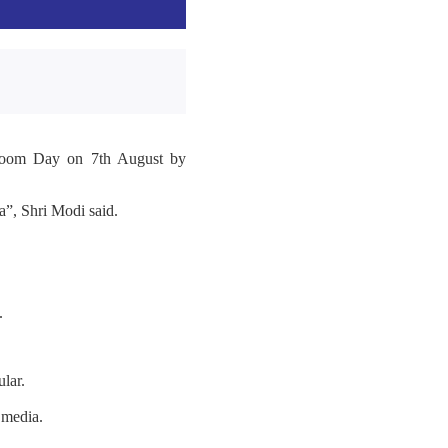
ndloom Day on 7th August by
”, Shri Modi said.
.
lar.
 media.