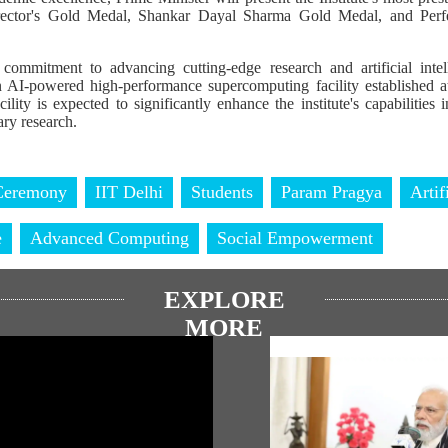
irector's Gold Medal, Shankar Dayal Sharma Gold Medal, and Perf
 commitment to advancing cutting-edge research and artificial intel
 AI-powered high-performance supercomputing facility established 
acility is expected to significantly enhance the institute's capabilities
ary research.
Ceremony
IIT Delhi
Students
Param Pragya
Artif
e
Advanced Computing
Social Empowerment
EXPLORE
MORE