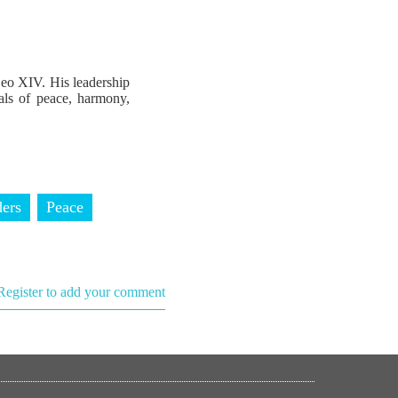
Leo XIV. His leadership
als of peace, harmony,
ders
Peace
Register to add your comment