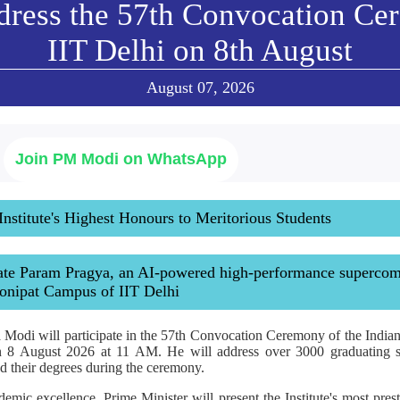
dress the 57th Convocation Ce
IIT Delhi on 8th August
August 07, 2026
Join PM Modi on WhatsApp
Institute's Highest Honours to Meritorious Students
ate Param Pragya, an AI-powered high-performance superco
 Sonipat Campus of IIT Delhi
 Modi will participate in the 57th Convocation Ceremony of the Indian 
n 8 August 2026 at 11 AM. He will address over 3000 graduating s
d their degrees during the ceremony.
mic excellence, Prime Minister will present the Institute's most pres