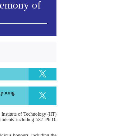
remony of
mputing
Institute of Technology (IIT)
tudents including 587 Ph.D.
tigious honours, including the