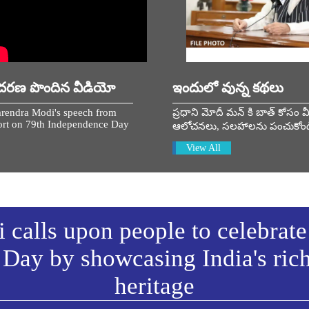
దరణ పొందిన వీడియో
ఇందులో వున్న కథలు
rendra Modi's speech from
ప్రధాని మోదీ మన్ కి బాత్ కోసం మ
rt on 79th Independence Day
ఆలోచనలు, సలహాలను పంచుకోం
View All
calls upon people to celebrate
Day by showcasing India's ric
heritage