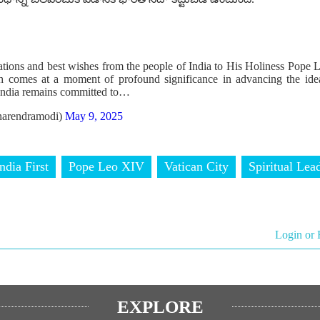
itations and best wishes from the people of India to His Holiness Pope 
h comes at a moment of profound significance in advancing the ide
. India remains committed to…
arendramodi)
May 9, 2025
ndia First
Pope Leo XIV
Vatican City
Spiritual Lea
Login or 
EXPLORE