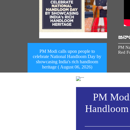
జనా
PM Na
PM Modi calls upon people to
Red Fo
celebrate National Handloom Day by
showcasing India's rich handloom
heritage ( August 06, 2026)
PM Modi 
Handloom 