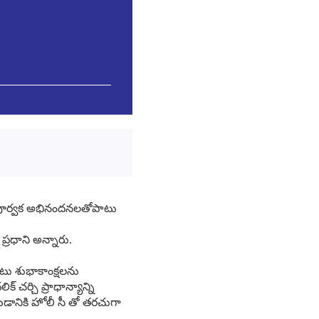
దయపూర్వక అభినందనలతోపాటు
ప్రధాని అన్నారు.
ు శుభాకాంక్షలను
చర్చి ప్రాధాన్యాన్ని
డానికి హోలీ సీ తో తరచుగా