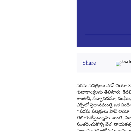
Share
పరమ పవిత్రులు పోప్ లియో X
శుభాకాంక్షలను తెలిపారు. కేథలిక
శాంతినీ, సద్భావననూ, సంఘీభావా
ఎక్స్‌లో ప్రధానమంత్రి ఒక సంద
‘‘పరమ పవిత్రులు పోప్ లియ
తెలియజేస్తున్నాను. శాంతి, స
సంతరించుకొన్న వేళ, నాయకత్
సంభాషించడంతోపాటు అనుబంధా