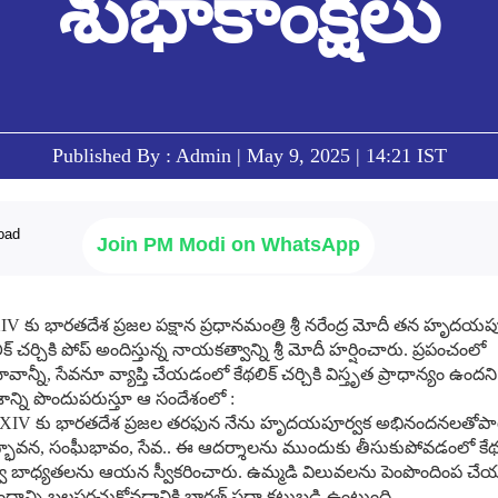
శుభాకాంక్షలు
Published By : Admin | May 9, 2025 | 14:21 IST
Join PM Modi on WhatsApp
IV కు భారతదేశ ప్రజల పక్షాన ప్రధానమంత్రి శ్రీ నరేంద్ర మోదీ తన హృ
్ చర్చికి పోప్ అందిస్తున్న నాయకత్వాన్ని శ్రీ మోదీ హర్షించారు. ప్రపంచంలో
న్నీ, సేవనూ వ్యాప్తి చేయడంలో కేథలిక్ చర్చికి విస్తృత ప్రాధాన్యం ఉందని 
ేశాన్ని పొందుపరుస్తూ ఆ సందేశంలో :
ో XIV కు భారతదేశ ప్రజల తరఫున నేను హృదయపూర్వక అభినందనలతోపాట
ద్భావన, సంఘీభావం, సేవ.. ఈ ఆదర్శాలను ముందుకు తీసుకుపోవడంలో కేథలిక్ 
వ బాధ్యతలను ఆయన స్వీకరించారు. ఉమ్మడి విలువలను పెంపొందింప చేయ
న్ని బలపరచుకోవడానికి భారత్ సదా కట్టుబడి ఉంటుంది.