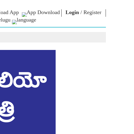
oad App
Login
/
Register
elugu
ఎన్ఎం లైబ్రరీ
కనెక్ట్ అవ్వండి
ు
Photo Gallery
ప్రధానికి వ్రాయండి
ఈ పుస్తకాలు
దేశానికి సేవ చేయండి
ధులు
కవి & రచయిత
Contact Us
ోట్స్)
ఈ గ్రీటింగ్స్
ు
 లియో
స్టాల్వార్ట్స్
Photo Booth
ు
రి