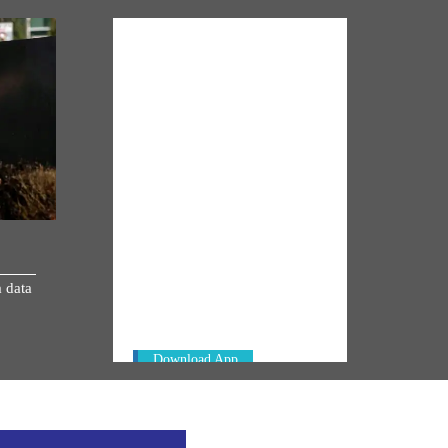
NM ON THE GO
Always be the first to hear from the
a data
PM. Get the App Now!
Download App