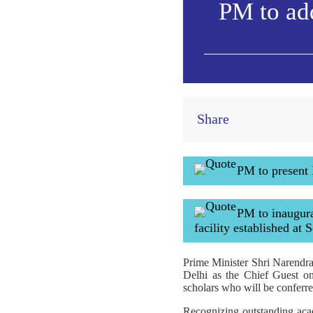
PM to ad
Share
PM to present 
PM to inaugur
facility established at
Prime Minister Shri Narendra
Delhi as the Chief Guest o
scholars who will be conferre
Recognizing outstanding acade