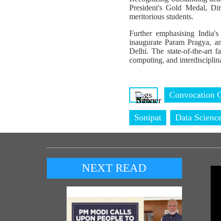
President's Gold Medal, D
meritorious students.
Further emphasising India's
inaugurate Param Pragya, an
Delhi. The state-of-the-art f
computing, and interdisciplin
Tags
Convocation 
Sonipat
Data Scienc
NEXT READ