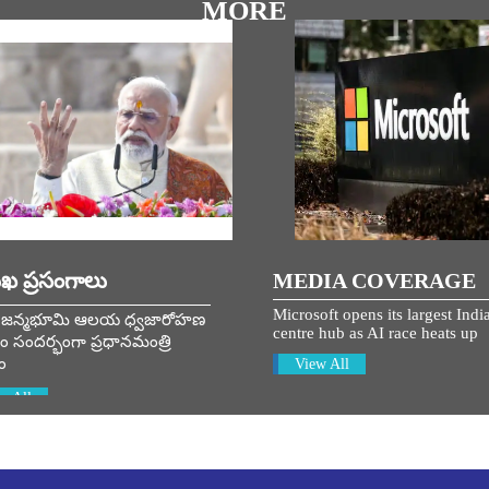
MORE
ుఖ ప్రసంగాలు
MEDIA COVERAGE
Microsoft opens its largest Indi
ామ జన్మభూమి ఆలయ ధ్వజారోహణ
centre hub as AI race heats up
 సందర్భంగా ప్రధానమంత్రి
ం
View All
w All