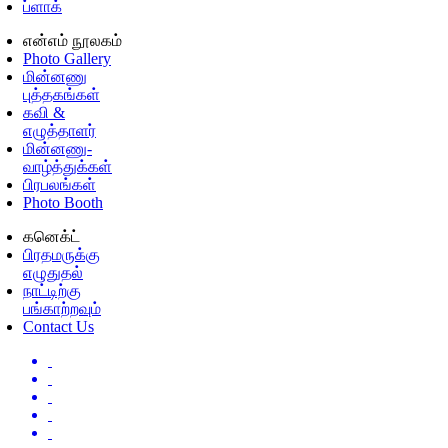
ப்ளாக்
என்எம் நூலகம்
Photo Gallery
மின்னணு
புத்தகங்கள்
கவி &
எழுத்தாளர்
மின்னணு-
வாழ்த்துக்கள்
பிரபலங்கள்
Photo Booth
கனெக்ட்
பிரதமருக்கு
எழுதுதல்
நாட்டிற்கு
பங்காற்றவும்
Contact Us