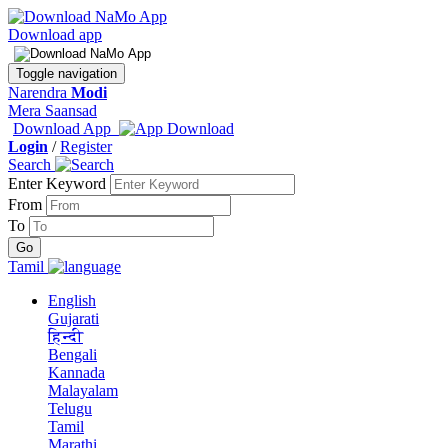
Download app
Toggle navigation
Narendra
Modi
Mera Saansad
Download App
Login
/
Register
Search
Enter Keyword
From
To
Tamil
English
Gujarati
हिन्दी
Bengali
Kannada
Malayalam
Telugu
Tamil
Marathi