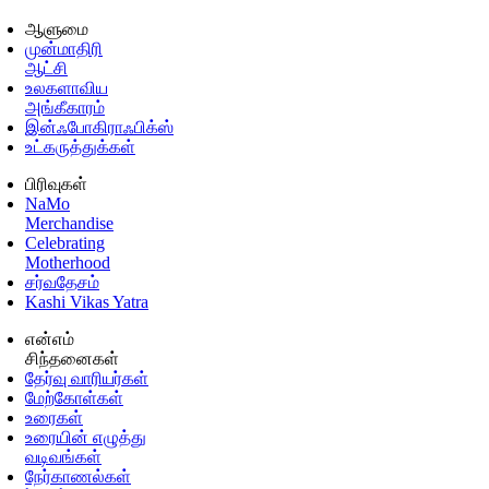
ஆளுமை
முன்மாதிரி
ஆட்சி
உலகளாவிய
அங்கீகாரம்
இன்ஃபோகிராஃபிக்ஸ்
உட்கருத்துக்கள்
பிரிவுகள்
NaMo
Merchandise
Celebrating
Motherhood
சர்வதேசம்
Kashi Vikas Yatra
என்எம்
சிந்தனைகள்
தேர்வு வாரியர்கள்
மேற்கோள்கள்
உரைகள்
உரையின் எழுத்து
வடிவங்கள்
நேர்காணல்கள்