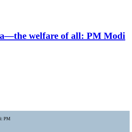
la—the welfare of all: PM Modi
Ji: PM