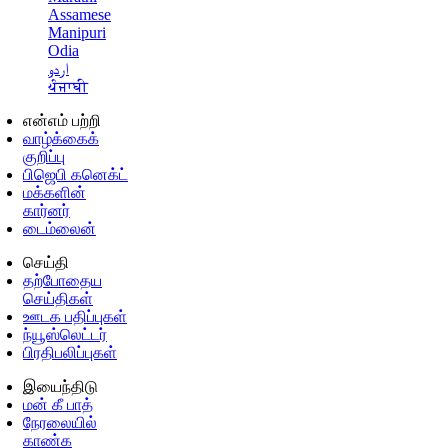
Assamese
Manipuri
Odia
اردو
ਪੰਜਾਬੀ
என்எம் பற்றி
வாழ்க்கைக்
குறிப்பு
பிஜெபி கனெக்ட்
மக்களின்
கார்னர்
டைம்லைன்
செய்தி
தற்போதைய
செய்திகள்
ஊடக பதிப்புகள்
ந்யூஸ்லெட்டர்
பிரதிபலிப்புகள்
இயைந்திடு
மன் கீ பாத்
நேரலையில்
காண்க