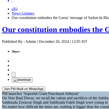
வீடு
News Updates
Our constitution embodies the Gurus’ message of Sarbat da Bh
Our constitution embodies the 
Published By : Admin | December 26, 2024 | 12:05 IST
Share
Join PM Modi on WhatsApp
PM launches ‘Suposhit Gram Panchayat Abhiyan’
On Veer Baal Diwas, we recall the valour and sacrifices of the Sahib
Sahibzada Zorawar Singh and Sahibzada Fateh Singh were young in a
No matter how difficult the times are, nothing is bigger than the count