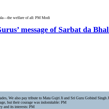
ala—the welfare of all: PM Modi
Gurus’ message of Sarbat da Bha
zades, We also pay tribute to Mata Gujri Ji and Sri Guru Gobind Singh 
ge, but their courage was indomitable: PM
ry and its interests: PM