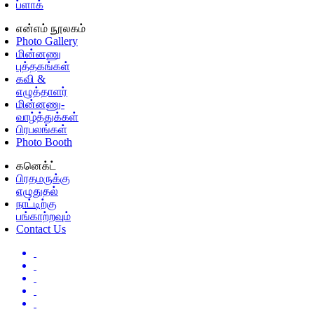
ப்ளாக்
என்எம் நூலகம்
Photo Gallery
மின்னணு
புத்தகங்கள்
கவி &
எழுத்தாளர்
மின்னணு-
வாழ்த்துக்கள்
பிரபலங்கள்
Photo Booth
கனெக்ட்
பிரதமருக்கு
எழுதுதல்
நாட்டிற்கு
பங்காற்றவும்
Contact Us