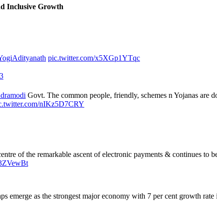
d Inclusive Growth
YogiAdityanath
pic.twitter.com/x5XGp1YTqc
3
dramodi
Govt. The common people, friendly, schemes n Yojanas are do
c.twitter.com/nIKz5D7CRY
centre of the remarkable ascent of electronic payments & continues to be
zU3ZVewBt
rhaps emerge as the strongest major economy with 7 per cent growth rate