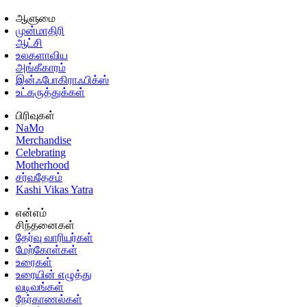
ஆளுமை
முன்மாதிரி
ஆட்சி
உலகளாவிய
அங்கீகாரம்
இன்ஃபோகிராஃபிக்ஸ்
உட்கருத்துக்கள்
பிரிவுகள்
NaMo
Merchandise
Celebrating
Motherhood
சர்வதேசம்
Kashi Vikas Yatra
என்எம்
சிந்தனைகள்
தேர்வு வாரியர்கள்
மேற்கோள்கள்
உரைகள்
உரையின் எழுத்து
வடிவங்கள்
நேர்காணல்கள்