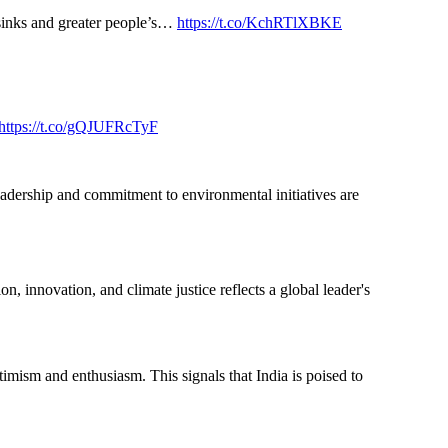
n sinks and greater people’s…
https://t.co/KchRTlXBKE
https://t.co/gQJUFRcTyF
leadership and commitment to environmental initiatives are
 innovation, and climate justice reflects a global leader's
timism and enthusiasm. This signals that India is poised to