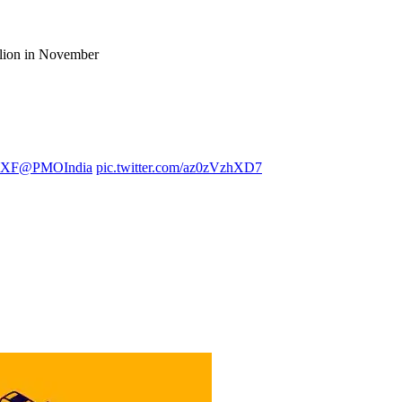
llion in November
VqXF
@PMOIndia
pic.twitter.com/az0zVzhXD7