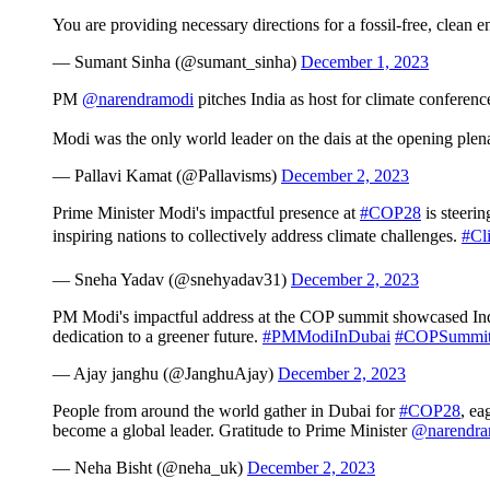
You are providing necessary directions for a fossil-free, clean 
— Sumant Sinha (@sumant_sinha)
December 1, 2023
PM
@narendramodi
pitches India as host for climate conferenc
Modi was the only world leader on the dais at the opening pl
— Pallavi Kamat (@Pallavisms)
December 2, 2023
Prime Minister Modi's impactful presence at
#COP28
is steerin
inspiring nations to collectively address climate challenges.
#Cl
— Sneha Yadav (@snehyadav31)
December 2, 2023
PM Modi's impactful address at the COP summit showcased India's
dedication to a greener future.
#PMModiInDubai
#COPSummi
— Ajay janghu (@JanghuAjay)
December 2, 2023
People from around the world gather in Dubai for
#COP28
, ea
become a global leader. Gratitude to Prime Minister
@narendra
— Neha Bisht (@neha_uk)
December 2, 2023