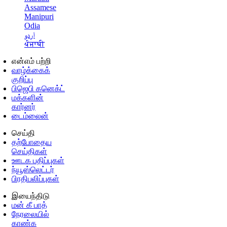
Assamese
Manipuri
Odia
اردو
ਪੰਜਾਬੀ
என்எம் பற்றி
வாழ்க்கைக்
குறிப்பு
பிஜெபி கனெக்ட்
மக்களின்
கார்னர்
டைம்லைன்
செய்தி
தற்போதைய
செய்திகள்
ஊடக பதிப்புகள்
ந்யூஸ்லெட்டர்
பிரதிபலிப்புகள்
இயைந்திடு
மன் கீ பாத்
நேரலையில்
காண்க