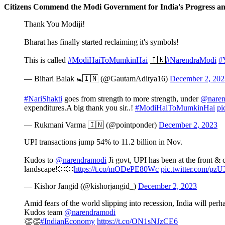
Citizens Commend the Modi Government for India's Progress an
Thank You Modiji!
Bharat has finally started reclaiming it's symbols!
This is called
#ModiHaiToMumkinHai
🇮🇳
#NarendraModi
#
— Bihari Balak 🚼🇮🇳 (@GautamAditya16)
December 2, 202
#NariShakti
goes from strength to more strength, under
@naren
expenditures.A big thank you sir..!
#ModiHaiToMumkinHai
pi
— Rukmani Varma 🇮🇳 (@pointponder)
December 2, 2023
UPI transactions jump 54% to 11.2 billion in Nov.
Kudos to
@narendramodi
Ji govt, UPI has been at the front & 
landscape!👏👏
https://t.co/mODePE80Wc
pic.twitter.com/p
— Kishor Jangid (@kishorjangid_)
December 2, 2023
Amid fears of the world slipping into recession, India will pe
Kudos team
@narendramodi
👏👏
#IndianEconomy
https://t.co/ON1sNJzCE6