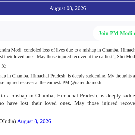
August 08, 2026
Join PM Modi
endra Modi, condoled loss of lives due to a mishap in Chamba, Himac
t their loved ones. May those injured recover at the earliest", Shri Modi
n X:
ishap in Chamba, Himachal Pradesh, is deeply saddening. My thoughts a
ose injured recover at the earliest: PM @narendramodi
e to a mishap in Chamba, Himachal Pradesh, is deeply sadd
ho have lost their loved ones. May those injured recove
OIndia)
August 8, 2026