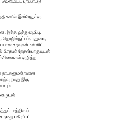
வெளியிட்ட புறப்பாட்டு
தேதிகளில் இஸ்ரேலுக்கு
ன. இந்த ஒத்துழைப்பு,
 தொழில்நுட்பம், புதுமை,
ையேயான உறவுகள் உள்ளிட்ட
 பிரதமர் நேதன்யாகுவுடன்
ச்சினைகள் குறித்த
ேல் நாடாளுமன்றமான
ிகழ்வு நமது இரு
ையும்.
ினருடன்
ும். உத்திசார்
நமது பகிரப்பட்ட