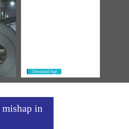
NM ON THE GO
l
Always be the first to hear from the
PM. Get the App Now!
Download App
a mishap in