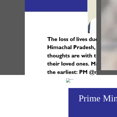
பிரப
Today,
world i
Prime Minister condoles loss of lives
Bhagw
in a mishap in Chamba, Himachal
Dhwaj
Pradesh (August 08, 2026)
Vie
Prime Mini