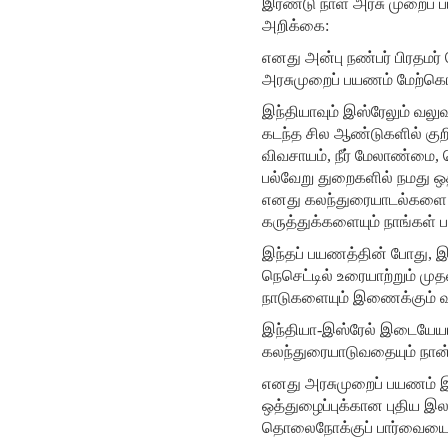
இரண்டு நாள் அரசு முறைப் பய
அறிக்கை:
எனது அன்பு நண்பர் பிரதமர் 
அரசுமுறைப் பயணம் மேற்கொ
இந்தியாவும் இஸ்ரேலும் வலு
கடந்த சில ஆண்டுகளில் குறி
விவசாயம், நீர் மேலாண்மை, த
பல்வேறு துறைகளில் நமது ஒ
எனது கலந்துரையாடல்களை எத
கருத்துக்களையும் நாங்கள்
இந்தப் பயணத்தின் போது, ​​
நெசெட்டில் உரையாற்றும் முத
நாடுகளையும் இணைக்கும் 
இந்தியா-இஸ்ரேல் இடையேயான
கலந்துரையாடுவதையும் நான்
எனது அரசுமுறைப் பயணம் இரு
ஒத்துழைப்புக்கான புதிய இ
தொலைநோக்குப் பார்வையை இந்