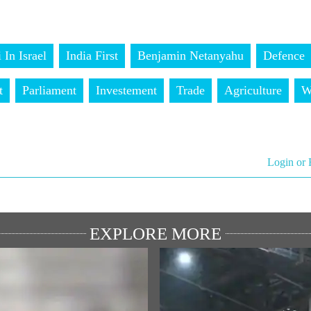
 In Israel
India First
Benjamin Netanyahu
Defence
t
Parliament
Investement
Trade
Agriculture
W
Login or 
EXPLORE MORE