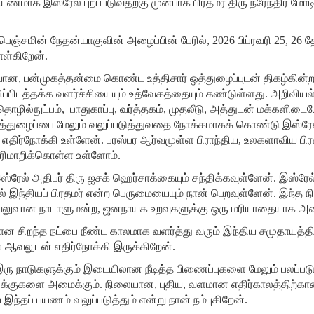
ணமாக இஸ்ரேல் புறப்படுவதற்கு முன்பாக பிரதமர் திரு நரேந்திர மோடி 
பெஞ்சமின் நேதன்யாகுவின் அழைப்பின் பேரில், 2026 பிப்ரவரி 25, 26 
ள்கிறேன்.
வான, பன்முகத்தன்மை கொண்ட உத்திசார் ஒத்துழைப்புடன் திகழ்கின்ற
ப்பிடத்தக்க வளர்ச்சியையும் உத்வேகத்தையும் கண்டுள்ளது. அறிவியல்,
ொழில்நுட்பம், பாதுகாப்பு, வர்த்தகம், முதலீடு, அத்துடன் மக்களிட
த்துழைப்பை மேலும் வலுப்படுத்துவதை நோக்கமாகக் கொண்டு இஸ்ரேல்
ிர்நோக்கி உள்ளேன். பரஸ்பர ஆர்வமுள்ள பிராந்திய, உலகளாவிய பிர
 பரிமாறிக்கொள்ள உள்ளோம்.
இஸ்ரேல் அதிபர் திரு ஐசக் ஹெர்சாக்கையும் சந்திக்கவுள்ளேன். இஸ்ர
ல் இந்தியப் பிரதமர் என்ற பெருமையையும் நான் பெறவுள்ளேன். இந்த ந
வலுவான நாடாளுமன்ற, ஜனநாயக உறவுகளுக்கு ஒரு மரியாதையாக அம
 சிறந்த நட்பை நீண்ட காலமாக வளர்த்து வரும் இந்திய சமுதாயத்த
 ஆவலுடன் எதிர்நோக்கி இருக்கிறேன்.
 நாடுகளுக்கும் இடையிலான நீடித்த பிணைப்புகளை மேலும் பலப்படுத்த
லக்குகளை அமைக்கும். நிலையான, புதிய, வளமான எதிர்காலத்திற்கான 
தப் பயணம் வலுப்படுத்தும் என்று நான் நம்புகிறேன்.