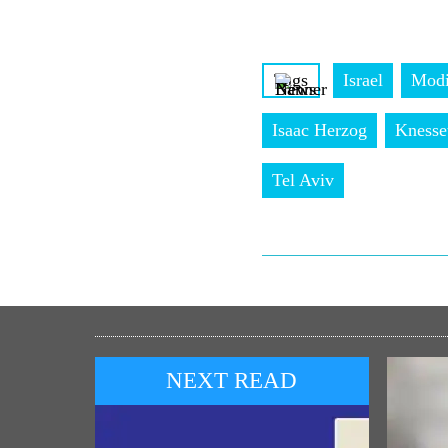
Tags
Israel
Modi
Isaac Herzog
Knesse
Tel Aviv
NEXT READ