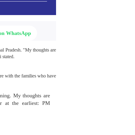
 on WhatsApp
hal Pradesh. "My thoughts are
 stated.
re with the families who have
ening. My thoughts are
r at the earliest: PM