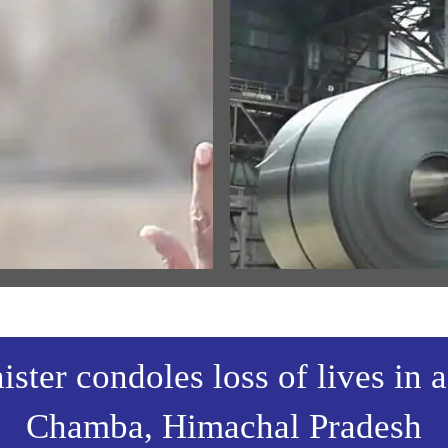
லமான பேச்சுகள்
MEDIA COVERAGE
 the entire country and entire
India’s metal exports ride globa
s filled with the spirit of
electrification wave
an Shri Ram: PM Modi at
View All
arohan Utsav in Ayodhya
w All
ster condoles loss of lives in 
Chamba, Himachal Pradesh