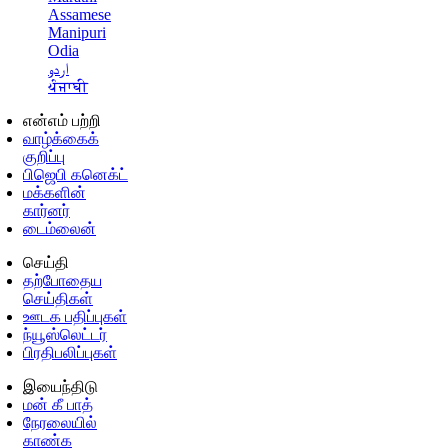
Assamese
Manipuri
Odia
اردو
ਪੰਜਾਬੀ
என்எம் பற்றி
வாழ்க்கைக்
குறிப்பு
பிஜெபி கனெக்ட்
மக்களின்
கார்னர்
டைம்லைன்
செய்தி
தற்போதைய
செய்திகள்
ஊடக பதிப்புகள்
ந்யூஸ்லெட்டர்
பிரதிபலிப்புகள்
இயைந்திடு
மன் கீ பாத்
நேரலையில்
காண்க