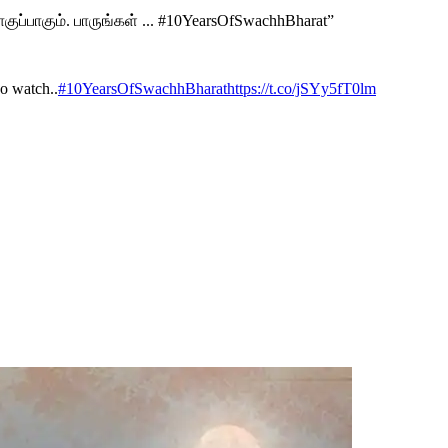
்பாகும். பாருங்கள் ... #10YearsOfSwachhBharat”
Do watch..
#10YearsOfSwachhBharat
https://t.co/jSYy5fT0lm