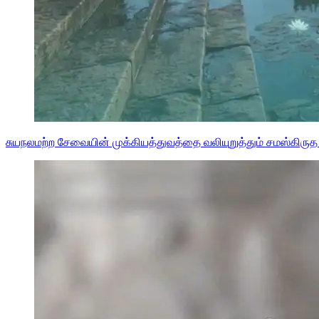
சுயநலமற்ற சேவையின் முக்கியத்துவத்தை வலியுறுத்தும் சமஸ்கிருத நீ