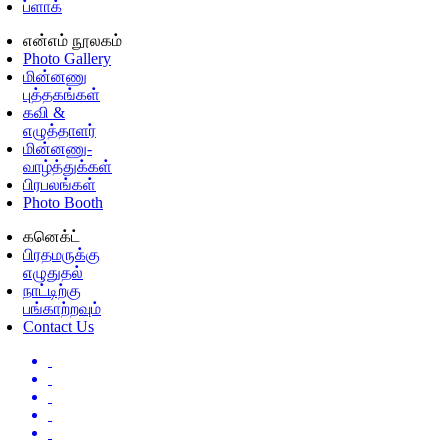
ப்ளாக்
என்எம் நூலகம்
Photo Gallery
மின்னணு
புத்தகங்கள்
கவி &
எழுத்தாளர்
மின்னணு-
வாழ்த்துக்கள்
பிரபலங்கள்
Photo Booth
கனெக்ட்
பிரதமருக்கு
எழுதுதல்
நாட்டிற்கு
பங்காற்றவும்
Contact Us