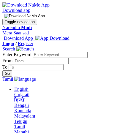
Download app
Toggle navigation
Narendra
Modi
Mera Saansad
Download App
Login
/
Register
Search
Enter Keyword
From
To
Tamil
English
Gujarati
हिन्दी
Bengali
Kannada
Malayalam
Telugu
Tamil
Marathi