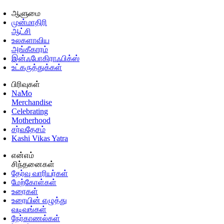
ஆளுமை
முன்மாதிரி
ஆட்சி
உலகளாவிய
அங்கீகாரம்
இன்ஃபோகிராஃபிக்ஸ்
உட்கருத்துக்கள்
பிரிவுகள்
NaMo
Merchandise
Celebrating
Motherhood
சர்வதேசம்
Kashi Vikas Yatra
என்எம்
சிந்தனைகள்
தேர்வு வாரியர்கள்
மேற்கோள்கள்
உரைகள்
உரையின் எழுத்து
வடிவங்கள்
நேர்காணல்கள்