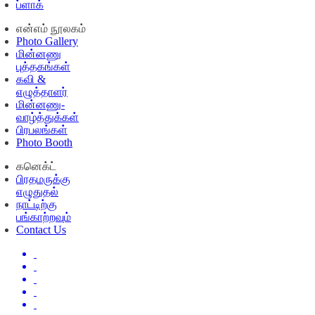
ப்ளாக்
என்எம் நூலகம்
Photo Gallery
மின்னணு
புத்தகங்கள்
கவி &
எழுத்தாளர்
மின்னணு-
வாழ்த்துக்கள்
பிரபலங்கள்
Photo Booth
கனெக்ட்
பிரதமருக்கு
எழுதுதல்
நாட்டிற்கு
பங்காற்றவும்
Contact Us