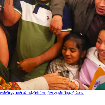
்கிறது: மன் கீ பாத்தில் (மனதின் குரல்) பிரதமர் மோடி