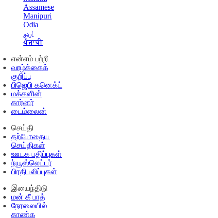
Assamese
Manipuri
Odia
اردو
ਪੰਜਾਬੀ
என்எம் பற்றி
வாழ்க்கைக்
குறிப்பு
பிஜெபி கனெக்ட்
மக்களின்
கார்னர்
டைம்லைன்
செய்தி
தற்போதைய
செய்திகள்
ஊடக பதிப்புகள்
ந்யூஸ்லெட்டர்
பிரதிபலிப்புகள்
இயைந்திடு
மன் கீ பாத்
நேரலையில்
காண்க