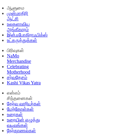
ஆளுமை
முன்மாதிரி
ஆட்சி
உலகளாவிய
அங்கீகாரம்
இன்ஃபோகிராஃபிக்ஸ்
உட்கருத்துக்கள்
பிரிவுகள்
NaMo
Merchandise
Celebrating
Motherhood
சர்வதேசம்
Kashi Vikas Yatra
என்எம்
சிந்தனைகள்
தேர்வு வாரியர்கள்
மேற்கோள்கள்
உரைகள்
உரையின் எழுத்து
வடிவங்கள்
நேர்காணல்கள்