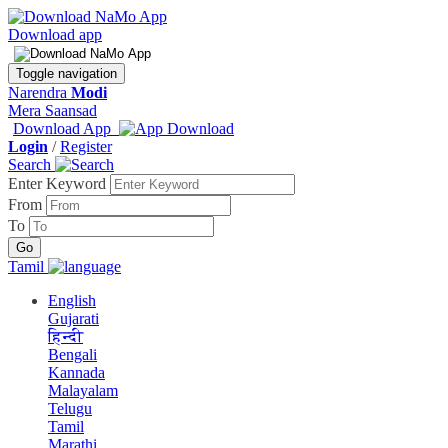
Download app
Toggle navigation
Narendra
Modi
Mera Saansad
Download App
Login
/
Register
Search
Enter Keyword
From
To
Tamil
English
Gujarati
हिन्दी
Bengali
Kannada
Malayalam
Telugu
Tamil
Marathi