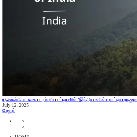
யுனெஸ்கோ உலக பாரம்பரிய பட்டியலில் ‘இந்தியாவின் மராட்டிய ராணுவ நி
July 12, 2025
மேலும்
HOME