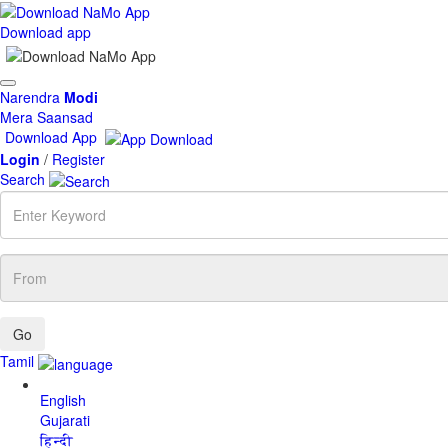
Download app
Toggle
Narendra
Modi
navigation
Mera Saansad
Download App
Login
/
Register
Search
Enter
Keyword
From
Tamil
English
Gujarati
हिन्दी