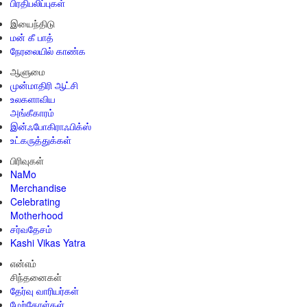
பிரதிபலிப்புகள்
இயைந்திடு
மன் கீ பாத்
நேரலையில் காண்க
ஆளுமை
முன்மாதிரி ஆட்சி
உலகளாவிய
அங்கீகாரம்
இன்ஃபோகிராஃபிக்ஸ்
உட்கருத்துக்கள்
பிரிவுகள்
NaMo
Merchandise
Celebrating
Motherhood
சர்வதேசம்
Kashi Vikas Yatra
என்எம்
சிந்தனைகள்
தேர்வு வாரியர்கள்
மேற்கோள்கள்