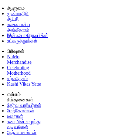
ஆளுமை
முன்மாதிரி
ஆட்சி
உலகளாவிய
அங்கீகாரம்
இன்ஃபோகிராஃபிக்ஸ்
உட்கருத்துக்கள்
பிரிவுகள்
NaMo
Merchandise
Celebrating
Motherhood
சர்வதேசம்
Kashi Vikas Yatra
என்எம்
சிந்தனைகள்
தேர்வு வாரியர்கள்
மேற்கோள்கள்
உரைகள்
உரையின் எழுத்து
வடிவங்கள்
நேர்காணல்கள்