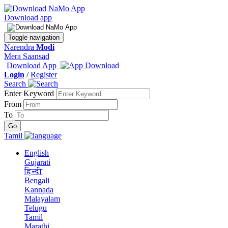
Download app
Toggle navigation
Narendra
Modi
Mera Saansad
Download App
Login
/
Register
Search
Enter Keyword
From
To
Tamil
English
Gujarati
हिन्दी
Bengali
Kannada
Malayalam
Telugu
Tamil
Marathi