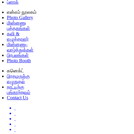
ப்ளாக்
என்எம் நூலகம்
Photo Gallery
மின்னணு
புத்தகங்கள்
கவி &
எழுத்தாளர்
மின்னணு-
வாழ்த்துக்கள்
பிரபலங்கள்
Photo Booth
கனெக்ட்
பிரதமருக்கு
எழுதுதல்
நாட்டிற்கு
பங்காற்றவும்
Contact Us