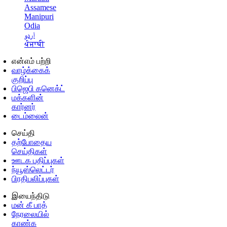
Assamese
Manipuri
Odia
اردو
ਪੰਜਾਬੀ
என்எம் பற்றி
வாழ்க்கைக்
குறிப்பு
பிஜெபி கனெக்ட்
மக்களின்
கார்னர்
டைம்லைன்
செய்தி
தற்போதைய
செய்திகள்
ஊடக பதிப்புகள்
ந்யூஸ்லெட்டர்
பிரதிபலிப்புகள்
இயைந்திடு
மன் கீ பாத்
நேரலையில்
காண்க