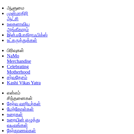
ஆளுமை
முன்மாதிரி
ஆட்சி
உலகளாவிய
அங்கீகாரம்
இன்ஃபோகிராஃபிக்ஸ்
உட்கருத்துக்கள்
பிரிவுகள்
NaMo
Merchandise
Celebrating
Motherhood
சர்வதேசம்
Kashi Vikas Yatra
என்எம்
சிந்தனைகள்
தேர்வு வாரியர்கள்
மேற்கோள்கள்
உரைகள்
உரையின் எழுத்து
வடிவங்கள்
நேர்காணல்கள்