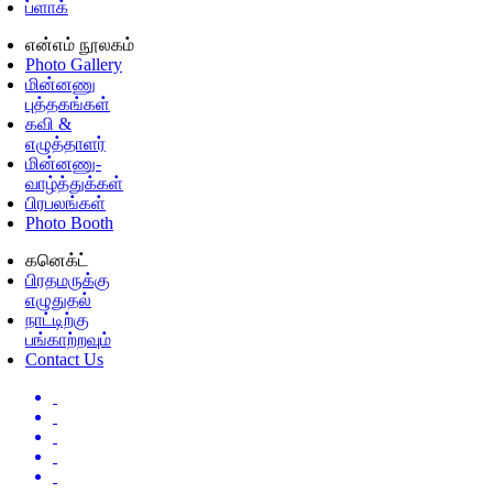
ப்ளாக்
என்எம் நூலகம்
Photo Gallery
மின்னணு
புத்தகங்கள்
கவி &
எழுத்தாளர்
மின்னணு-
வாழ்த்துக்கள்
பிரபலங்கள்
Photo Booth
கனெக்ட்
பிரதமருக்கு
எழுதுதல்
நாட்டிற்கு
பங்காற்றவும்
Contact Us