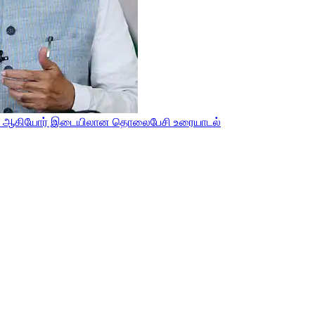
் துடா ஆகியோர் இடையிலான தொலைபேசி உரையாடல்