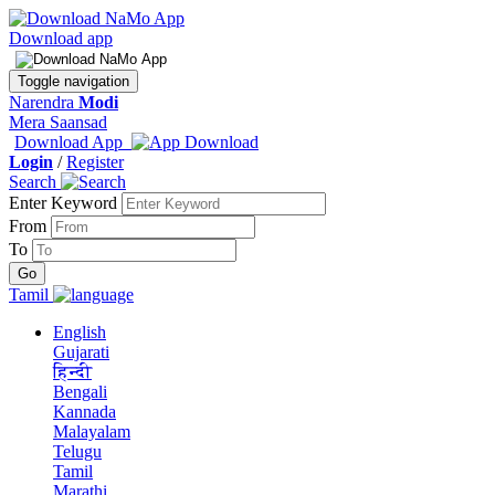
Download app
Toggle navigation
Narendra
Modi
Mera Saansad
Download App
Login
/
Register
Search
Enter Keyword
From
To
Tamil
English
Gujarati
हिन्दी
Bengali
Kannada
Malayalam
Telugu
Tamil
Marathi