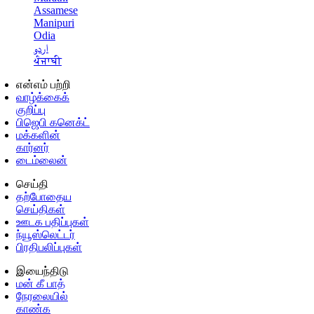
Assamese
Manipuri
Odia
اردو
ਪੰਜਾਬੀ
என்எம் பற்றி
வாழ்க்கைக்
குறிப்பு
பிஜெபி கனெக்ட்
மக்களின்
கார்னர்
டைம்லைன்
செய்தி
தற்போதைய
செய்திகள்
ஊடக பதிப்புகள்
ந்யூஸ்லெட்டர்
பிரதிபலிப்புகள்
இயைந்திடு
மன் கீ பாத்
நேரலையில்
காண்க