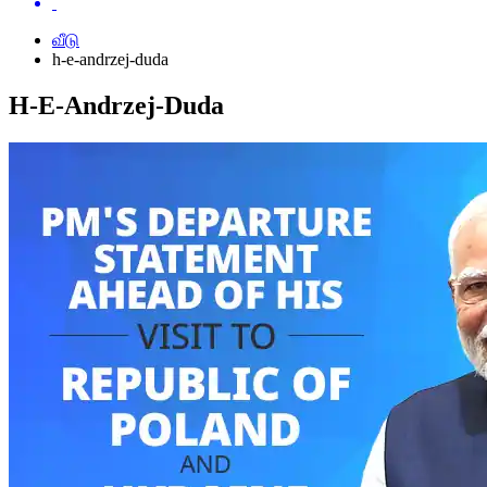
வீடு
h-e-andrzej-duda
H-E-Andrzej-Duda