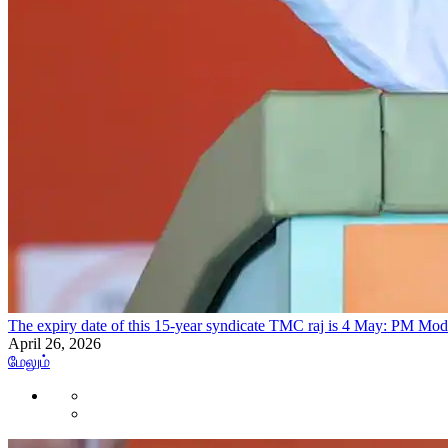
The expiry date of this 15-year syndicate TMC raj is 4 May: PM Mo
April 26, 2026
மேலும்