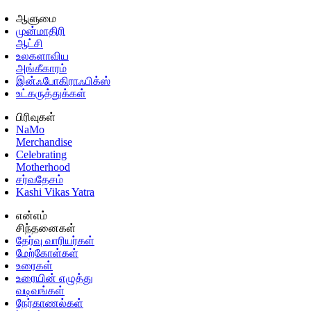
ஆளுமை
முன்மாதிரி
ஆட்சி
உலகளாவிய
அங்கீகாரம்
இன்ஃபோகிராஃபிக்ஸ்
உட்கருத்துக்கள்
பிரிவுகள்
NaMo
Merchandise
Celebrating
Motherhood
சர்வதேசம்
Kashi Vikas Yatra
என்எம்
சிந்தனைகள்
தேர்வு வாரியர்கள்
மேற்கோள்கள்
உரைகள்
உரையின் எழுத்து
வடிவங்கள்
நேர்காணல்கள்