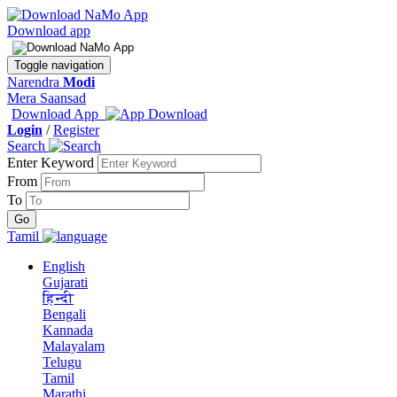
Download app
Toggle navigation
Narendra
Modi
Mera Saansad
Download App
Login
/
Register
Search
Enter Keyword
From
To
Tamil
English
Gujarati
हिन्दी
Bengali
Kannada
Malayalam
Telugu
Tamil
Marathi