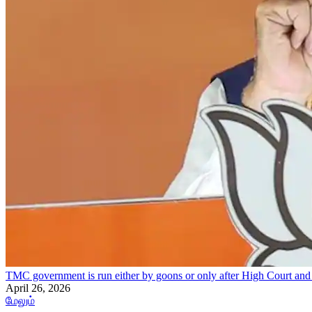
TMC government is run either by goons or only after High Court a
April 26, 2026
மேலும்