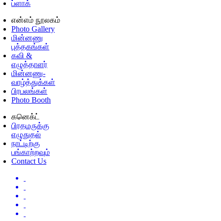
ப்ளாக்
என்எம் நூலகம்
Photo Gallery
மின்னணு
புத்தகங்கள்
கவி &
எழுத்தாளர்
மின்னணு-
வாழ்த்துக்கள்
பிரபலங்கள்
Photo Booth
கனெக்ட்
பிரதமருக்கு
எழுதுதல்
நாட்டிற்கு
பங்காற்றவும்
Contact Us