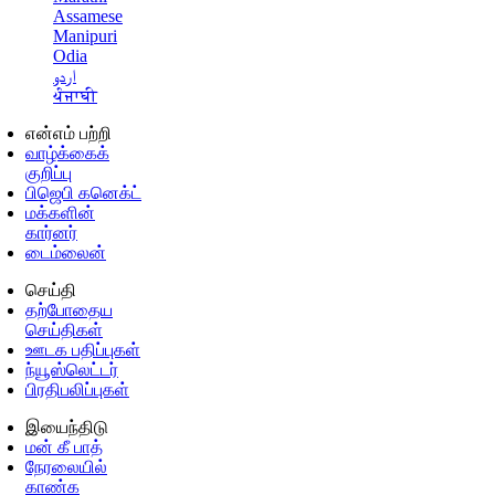
Assamese
Manipuri
Odia
اردو
ਪੰਜਾਬੀ
என்எம் பற்றி
வாழ்க்கைக்
குறிப்பு
பிஜெபி கனெக்ட்
மக்களின்
கார்னர்
டைம்லைன்
செய்தி
தற்போதைய
செய்திகள்
ஊடக பதிப்புகள்
ந்யூஸ்லெட்டர்
பிரதிபலிப்புகள்
இயைந்திடு
மன் கீ பாத்
நேரலையில்
காண்க