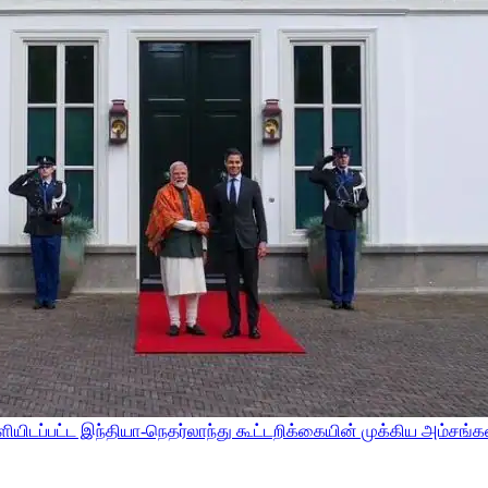
ியிடப்பட்ட இந்தியா-நெதர்லாந்து கூட்டறிக்கையின் முக்கிய அம்சங்க