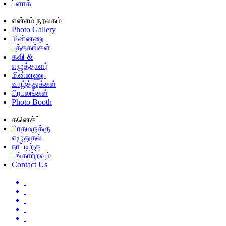
ப்ளாக்
என்எம் நூலகம்
Photo Gallery
மின்னணு
புத்தகங்கள்
கவி &
எழுத்தாளர்
மின்னணு-
வாழ்த்துக்கள்
பிரபலங்கள்
Photo Booth
கனெக்ட்
பிரதமருக்கு
எழுதுதல்
நாட்டிற்கு
பங்காற்றவும்
Contact Us