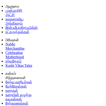
ஆளுமை
முன்மாதிரி
ஆட்சி
உலகளாவிய
அங்கீகாரம்
இன்ஃபோகிராஃபிக்ஸ்
உட்கருத்துக்கள்
பிரிவுகள்
NaMo
Merchandise
Celebrating
Motherhood
சர்வதேசம்
Kashi Vikas Yatra
என்எம்
சிந்தனைகள்
தேர்வு வாரியர்கள்
மேற்கோள்கள்
உரைகள்
உரையின் எழுத்து
வடிவங்கள்
நேர்காணல்கள்