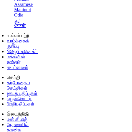
Assamese
Manipuri
Odia
اردو
ਪੰਜਾਬੀ
என்எம் பற்றி
வாழ்க்கைக்
குறிப்பு
பிஜெபி கனெக்ட்
மக்களின்
கார்னர்
டைம்லைன்
செய்தி
தற்போதைய
செய்திகள்
ஊடக பதிப்புகள்
ந்யூஸ்லெட்டர்
பிரதிபலிப்புகள்
இயைந்திடு
மன் கீ பாத்
நேரலையில்
காண்க