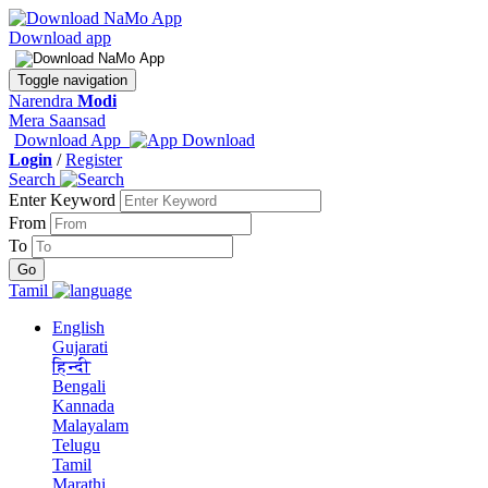
Download app
Toggle navigation
Narendra
Modi
Mera Saansad
Download App
Login
/
Register
Search
Enter Keyword
From
To
Tamil
English
Gujarati
हिन्दी
Bengali
Kannada
Malayalam
Telugu
Tamil
Marathi