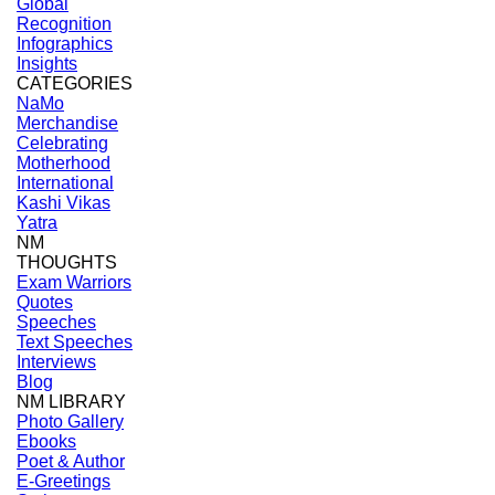
Global
Recognition
Infographics
Insights
CATEGORIES
NaMo
Merchandise
Celebrating
Motherhood
International
Kashi Vikas
Yatra
NM
THOUGHTS
Exam Warriors
Quotes
Speeches
Text Speeches
Interviews
Blog
NM LIBRARY
Photo Gallery
Ebooks
Poet & Author
E-Greetings