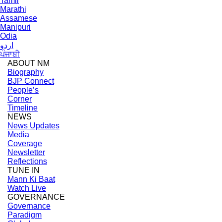
Tamil
Marathi
Assamese
Manipuri
Odia
اردو
ਪੰਜਾਬੀ
ABOUT NM
Biography
BJP Connect
People’s
Corner
Timeline
NEWS
News Updates
Media
Coverage
Newsletter
Reflections
TUNE IN
Mann Ki Baat
Watch Live
GOVERNANCE
Governance
Paradigm