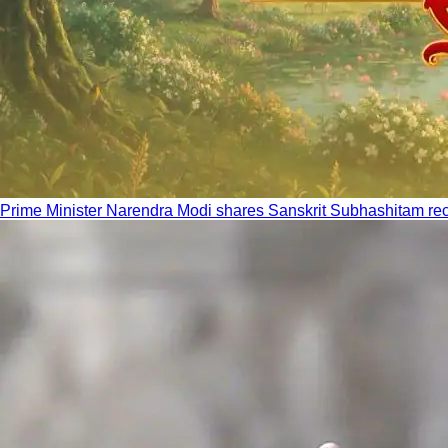
Prime Minister Narendra Modi shares Sanskrit Subhashitam recog