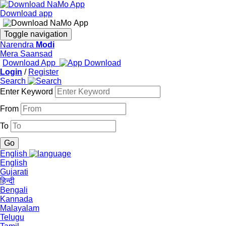
Download app
Toggle navigation
Narendra
Modi
Mera Saansad
Download App
Login
/
Register
Search
Enter Keyword
From
To
English
English
Gujarati
हिन्दी
Bengali
Kannada
Malayalam
Telugu