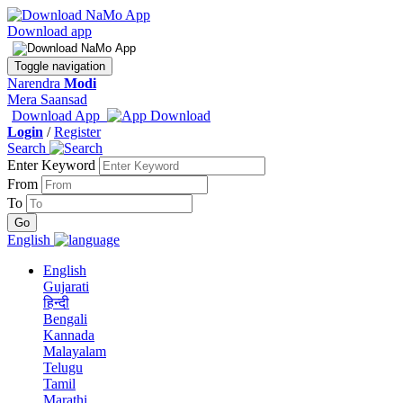
Download app
Toggle navigation
Narendra
Modi
Mera Saansad
Download App
Login
/
Register
Search
Enter Keyword
From
To
English
English
Gujarati
हिन्दी
Bengali
Kannada
Malayalam
Telugu
Tamil
Marathi