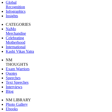
Global
Recognition
Infographics
Insights
CATEGORIES
NaMo
Merchandise
Celebrating
Motherhood
International
Kashi Vikas Yatra
NM
THOUGHTS
Exam Warriors
Quotes
Speeches
Text Speeches
Interviews
Blog
NM LIBRARY
Photo Gallery
Ebooks