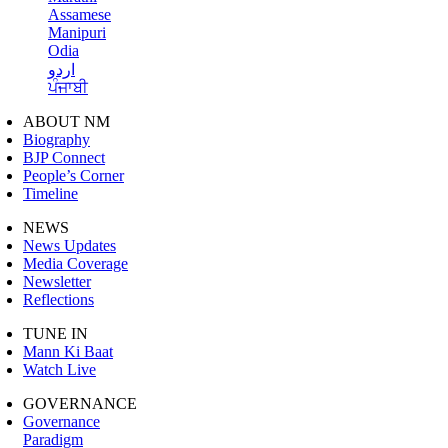
Assamese
Manipuri
Odia
اردو
ਪੰਜਾਬੀ
ABOUT NM
Biography
BJP Connect
People’s Corner
Timeline
NEWS
News Updates
Media Coverage
Newsletter
Reflections
TUNE IN
Mann Ki Baat
Watch Live
GOVERNANCE
Governance
Paradigm