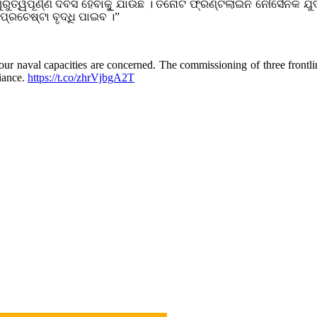
ୁତ୍ୱପୂର୍ଣ୍ଣ ଦିବସ ହେବାକୁୂ ଯାଉଛି । ତିନୋଟି ଫ୍ରଣ୍ଟଲାଇନ ନୌସୈନିକ ଯ
୍ରଚେଷ୍ଟା ବୃଦ୍ଧି ପାଇବ ।”
 our naval capacities are concerned. The commissioning of three frontli
liance.
https://t.co/zhrVjbgA2T