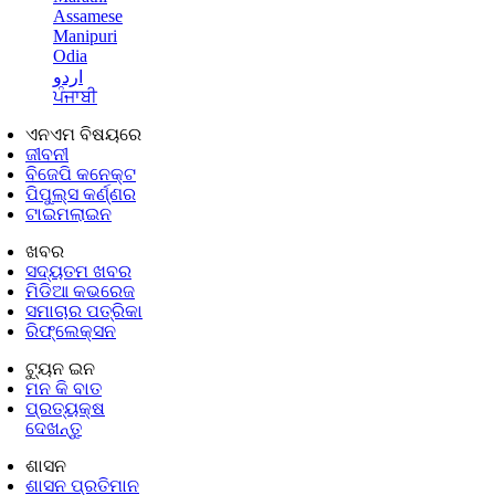
Assamese
Manipuri
Odia
اردو
ਪੰਜਾਬੀ
ଏନଏମ ବିଷୟରେ
ଜୀବନୀ
ବିଜେପି କନେକ୍ଟ
ପିପୁଲ୍ସ କର୍ଣ୍ଣର
ଟାଇମଲାଇନ
ଖବର
ସଦ୍ୟତମ ଖବର
ମିଡିଆ କଭରେଜ
ସମାଚାର ପତ୍ରିକା
ରିଫ୍ଲେକ୍ସନ
ଟ୍ୟୁନ ଇନ
ମନ କି ବାତ
ପ୍ରତ୍ୟକ୍ଷ
ଦେଖନ୍ତୁ
ଶାସନ
ଶାସନ ପ୍ରତିମାନ