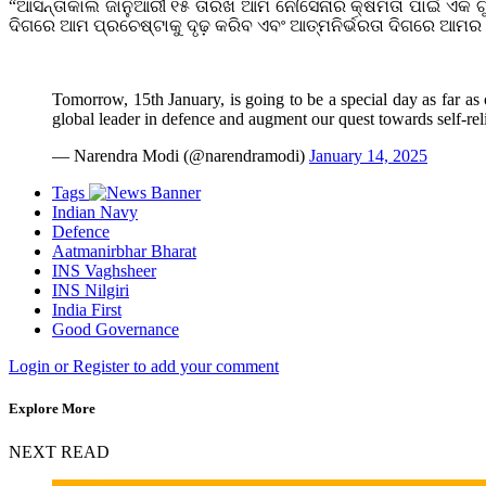
“ଆସନ୍ତାକାଲି ଜାନୁଆରୀ ୧୫ ତାରିଖ ଆମ ନୌସେନାର କ୍ଷମତା ପାଇଁ ଏକ ଗୁର
ଦିଗରେ ଆମ ପ୍ରଚେଷ୍ଟାକୁ ଦୃଢ଼ କରିବ ଏବଂ ଆତ୍ମନିର୍ଭରତା ଦିଗରେ ଆମର ପ
Tomorrow, 15th January, is going to be a special day as far as
global leader in defence and augment our quest towards self-re
— Narendra Modi (@narendramodi)
January 14, 2025
Tags
Indian Navy
Defence
Aatmanirbhar Bharat
INS Vaghsheer
INS Nilgiri
India First
Good Governance
Login or Register to add your comment
Explore More
NEXT READ