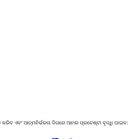
 କରିବ ଏବଂ ଆତ୍ମନିର୍ଭରତା ଦିଗରେ ଆମର ପ୍ରଚେଷ୍ଟା ବୃଦ୍ଧି ପାଇବ: