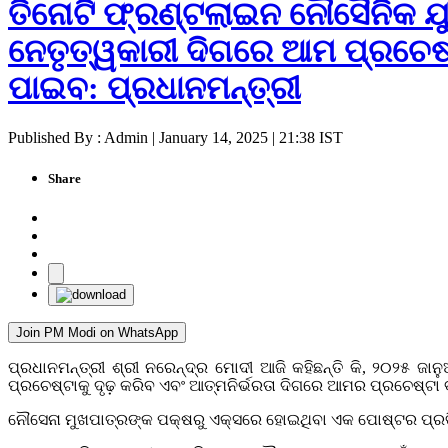
ତିନୋଟି ଫ୍ରଣ୍ଟଲାଇନ ନୌସୈନିକ ଯୁ
ନେତୃତ୍ୱକାରୀ ଦିଗରେ ଆମ ପ୍ରଚେଷ୍ଟ
ପାଇବ: ପ୍ରଧାନମନ୍ତ୍ରୀ
Published By : Admin | January 14, 2025 | 21:38 IST
Share
Join PM Modi on WhatsApp
ପ୍ରଧାନମନ୍ତ୍ରୀ ଶ୍ରୀ ନରେନ୍ଦ୍ର ମୋଦୀ ଆଜି କହିଛନ୍ତି କି, ୨୦୨୫ 
ପ୍ରଚେଷ୍ଟାକୁ ଦୃଢ଼ କରିବ ଏବଂ ଆତ୍ମନିର୍ଭରତା ଦିଗରେ ଆମର ପ୍ରଚେଷ୍ଟା ବ
ନୌସେନା ମୁଖପାତ୍ରଙ୍କ ପକ୍ଷରୁ ଏକ୍ସରେ ହୋଇଥିବା ଏକ ପୋଷ୍ଟର ପ୍ରତିକ