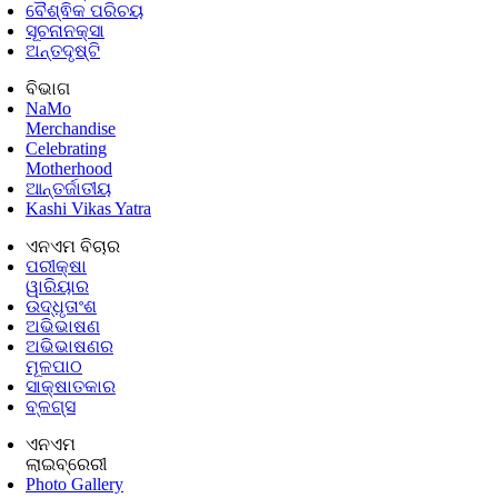
ବୈଶ୍ଵିକ ପରିଚୟ
ସୂଚନାନକ୍ସା
ଅନ୍ତଦୃଷ୍ଟି
ବିଭାଗ
NaMo
Merchandise
Celebrating
Motherhood
ଆନ୍ତର୍ଜାତୀୟ
Kashi Vikas Yatra
ଏନଏମ ବିଚାର
ପରୀକ୍ଷା
ୱାରିୟାର
ଉଦ୍ଧୃତାଂଶ
ଅଭିଭାଷଣ
ଅଭିଭାଷଣର
ମୂଳପାଠ
ସାକ୍ଷାତକାର
ବ୍ଳଗ୍ସ
ଏନଏମ
ଲାଇବ୍ରେରୀ
Photo Gallery