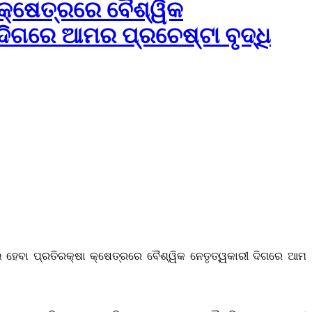
କ୍ଷେତ୍ରରେ ବୈଶ୍ୱିକ
ଦିଗରେ ଆମର ପ୍ରଚେଷ୍ଟା ବୃଦ୍ଧି
ଲ ହେବା ପ୍ରତିରକ୍ଷା କ୍ଷେତ୍ରରେ ବୈଶ୍ୱିକ ନେତୃତ୍ୱକାରୀ ଦିଗରେ ଆମ