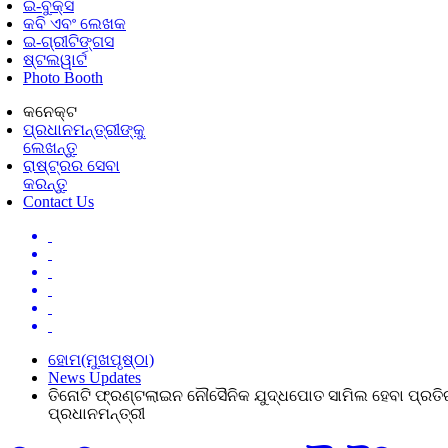
ଇ-ବୁକ୍ସ
କବି ଏବଂ ଲେଖକ
ଇ-ଗ୍ରୀଟିଙ୍ଗସ
ଷ୍ଟଲୱାର୍ଟ
Photo Booth
କନେକ୍ଟ
ପ୍ରଧାନମନ୍ତ୍ରୀଙ୍କୁ
ଲେଖନ୍ତୁ
ରାଷ୍ଟ୍ରର ସେବା
କରନ୍ତୁ
Contact Us
ହୋମ(ମୁଖପୃଷ୍ଠା)
News Updates
ତିନୋଟି ଫ୍ରଣ୍ଟଲାଇନ ନୌସୈନିକ ଯୁଦ୍ଧପୋତ ସାମିଲ ହେବା ପ୍ରତିର
ପ୍ରଧାନମନ୍ତ୍ରୀ