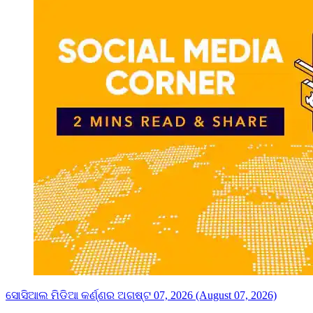
ସୋସିଆଲ ମିଡିଆ କର୍ଣ୍ଣର ଅଗଷ୍ଟ 07, 2026 (August 07, 2026)