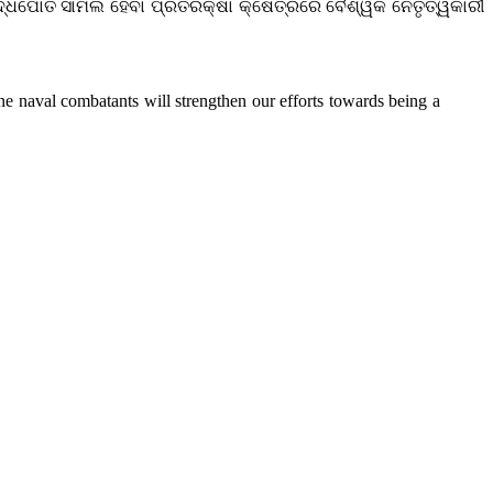
ୁଦ୍ଧପୋତ ସାମିଲ ହେବା ପ୍ରତିରକ୍ଷା କ୍ଷେତ୍ରରେ ବୈଶ୍ୱିକ ନେତୃତ୍ୱକାରୀ
ne naval combatants will strengthen our efforts towards being a