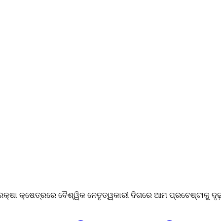
କ୍ଷା କ୍ଷେତ୍ରରେ ବୈଶ୍ୱିକ ନେତୃତ୍ୱକାରୀ ଦିଗରେ ଆମ ପ୍ରଚେଷ୍ଟାକୁ ଦୃଢ଼