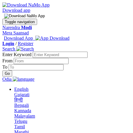
Download app
Toggle navigation
Narendra
Modi
Mera Saansad
Download App
Login
/
Register
Search
Enter Keyword
From
To
Odia
English
Gujarati
हिन्दी
Bengali
Kannada
Malayalam
Telugu
Tamil
Marathi