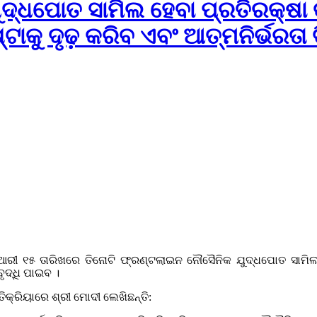
ଦ୍ଧପୋତ ସାମିଲ ହେବା ପ୍ରତିରକ୍ଷା 
ାକୁ ଦୃଢ଼ କରିବ ଏବଂ ଆତ୍ମନିର୍ଭରତା 
ଜାନୁଆରୀ ୧୫ ତାରିଖରେ ତିନୋଟି ଫ୍ରଣ୍ଟଲାଇନ ନୌସୈନିକ ଯୁଦ୍ଧପୋତ ସାମି
ୃଦ୍ଧି ପାଇବ ।
୍ରିୟାରେ ଶ୍ରୀ ମୋଦୀ ଲେଖିଛନ୍ତି: