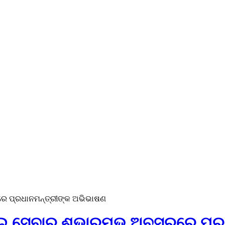
ରେ ପ୍ରଧାନମନ୍ତ୍ରୀଙ୍କ ଅଭିଭାଷଣ
ିଆଇ ସେବାର ଶୁଭାରମ୍ଭ ଅବସରରେ ପ୍