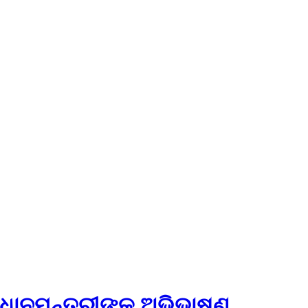
ରଧାନମନ୍ତ୍ରୀଙ୍କ ଅଭିଭାଷଣ