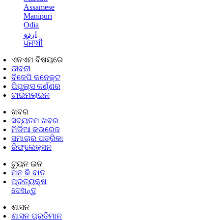
Assamese
Manipuri
Odia
اردو
ਪੰਜਾਬੀ
ଏନଏମ ବିଷୟରେ
ଜୀବନୀ
ବିଜେପି କନେକ୍ଟ
ପିପୁଲ୍ସ କର୍ଣ୍ଣର
ଟାଇମଲାଇନ
ଖବର
ସଦ୍ୟତମ ଖବର
ମିଡିଆ କଭରେଜ
ସମାଚାର ପତ୍ରିକା
ରିଫ୍ଲେକ୍ସନ
ଟ୍ୟୁନ ଇନ
ମନ କି ବାତ
ପ୍ରତ୍ୟକ୍ଷ
ଦେଖନ୍ତୁ
ଶାସନ
ଶାସନ ପ୍ରତିମାନ