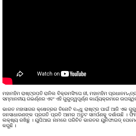
ମହାମହିମ ରାଷ୍ଟ୍ରପତି ରାନିଲ ବିକ୍ରମସିଂଘେ ଜୀ, ମହାମହିମ ପ୍ରଧାନମନ୍
ସମ୍ମାନନୀୟ ଗଭର୍ଣ୍ଣର ଏବଂ ଏହି ଗୁରୁତ୍ୱପୂର୍ଣ୍ଣ କାର୍ଯ୍ୟକ୍ରମରେ ଉପସ୍
ଭାରତ ମହାସାଗର କ୍ଷେତ୍ରର ତିନୋଟି ବନ୍ଧୁ ରାଷ୍ଟ୍ର ପାଇଁ ଆଜି ଏକ ଗୁରୁ
ଜନସାଧାରଣଙ୍କ ପ୍ରଗତି ପ୍ରତି ଆମର ଅତୁଟ ସମର୍ପଣକୁ ଦର୍ଶାଉଛି । ଫି
ଲକ୍ଷ୍ୟ ରଖିଛୁ । ୟୁପିଆଇ ନାମରେ ପରିଚିତ ଭାରତର ୟୁନିଫାଇଡ୍ ପେମେଣ୍ଟ୍ 
କରୁଛି ।