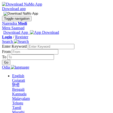
Download app
Toggle navigation
Narendra
Modi
Mera Saansad
Download App
Login
/
Register
Search
Enter Keyword
From
To
Odia
English
Gujarati
हिन्दी
Bengali
Kannada
Malayalam
Telugu
Tamil
Marathi