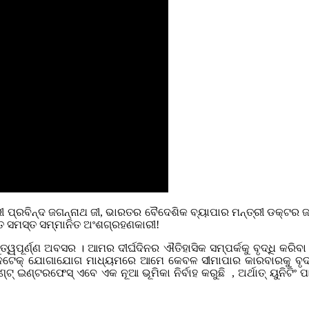
ତ୍ରୀ ପ୍ରବିନ୍ଦ ଜଗନ୍ନାଥ ଜୀ, ଭାରତର ବୈଦେଶିକ ବ୍ୟାପାର ମନ୍ତ୍ରୀ ଡକ୍ଟର
ଥିତ ସମସ୍ତ ସମ୍ମାନିତ ଅଂଶଗ୍ରହଣକାରୀ!
ତ୍ୱପୂର୍ଣ୍ଣ ଅବସର । ଆମର ଦୀର୍ଘଦିନର ଐତିହାସିକ ସମ୍ପର୍କକୁ ବୃଦ୍ଧି କରି
ନଟେକ୍ ଯୋଗାଯୋଗ ମାଧ୍ୟମରେ ଆମେ କେବଳ ସୀମାପାର କାରବାରକୁ ବୃଦ୍ଧି କରି
ଇଣ୍ଟରଫେସ୍ ଏବେ ଏକ ନୂଆ ଭୂମିକା ନିର୍ବାହ କରୁଛି , ଅର୍ଥାତ୍ ୟୁନିଟିଂ ପ