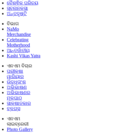
ବୈଶ୍ଵିକ ପରିଚୟ
ସୂଚନାନକ୍ସା
ଅନ୍ତଦୃଷ୍ଟି
ବିଭାଗ
NaMo
Merchandise
Celebrating
Motherhood
ଆନ୍ତର୍ଜାତୀୟ
Kashi Vikas Yatra
ଏନଏମ ବିଚାର
ପରୀକ୍ଷା
ୱାରିୟାର
ଉଦ୍ଧୃତାଂଶ
ଅଭିଭାଷଣ
ଅଭିଭାଷଣର
ମୂଳପାଠ
ସାକ୍ଷାତକାର
ବ୍ଳଗ୍ସ
ଏନଏମ
ଲାଇବ୍ରେରୀ
Photo Gallery