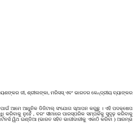
 ଜୟଶଙ୍କର ଜୀ, ଶ୍ରୀଲଙ୍କା, ମରିସସ୍ ଏବଂ ଭାରତର କେନ୍ଦ୍ରୀୟ ବ୍ୟାଙ୍କର
ବା ପାଇଁ ଆମେ ଆଧୁନିକ ଡିଜିଟାଲ୍ ସଂଯୋଗ ସ୍ଥାପନ କରୁଛୁ । ଏହି ପଦକ୍ଷେପ
ବାକୁ ନୁହେଁ , ବରଂ ସୀମାରେ ପାରସ୍ପରିକ ସମ୍ପର୍କକୁ ସୁଦୃଢ଼ କରିବାକୁ
ାର୍ଟନର୍ସ ୱିଥ ଇଣ୍ଡିଆ (ଭାରତ ସହିତ ଭାଗୀଦାରୀକୁ ଏକାଠି କରିବା ) ଆରମ୍ଭ