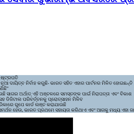
ାଷ୍ଟ୍ରପତି
 ଦାୟିତ୍ବ ନିର୍ବାହ କରୁଛି- ଭାରତ ସହିତ ଏହାର ପାର୍ଟନର ମିଳିତ ହୋଇଛନ୍ତି
ଣିଛି"
ଛି ସାଗର ଅର୍ଥାତ୍ ଏହି ଅଞ୍ଚଳରେ ସମସ୍ତଙ୍କ ପାଇଁ ନିରାପତ୍ତା ଏବଂ ବିକାଶ
ଡିଜିଟାଲ ପରିବର୍ତ୍ତନକୁ ପ୍ରୋତ୍ସାହନ ମିଳିବ
ିକାରେ ରୁପେ କାର୍ଡ ଲଞ୍ଚ କରାଯାଉଛି
୍ତରରେ ସମର୍ଥନ ହେଉ, ଭାରତ ପ୍ରଥମେ ସହାୟତା କରିଥାଏ ଏବଂ ଆଗକୁ ମଧ୍ୟ ଏହା ଜା