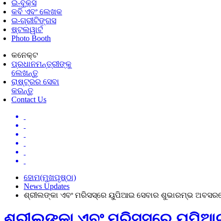
ଇ-ବୁକ୍ସ
କବି ଏବଂ ଲେଖକ
ଇ-ଗ୍ରୀଟିଙ୍ଗସ
ଷ୍ଟଲୱାର୍ଟ
Photo Booth
କନେକ୍ଟ
ପ୍ରଧାନମନ୍ତ୍ରୀଙ୍କୁ
ଲେଖନ୍ତୁ
ରାଷ୍ଟ୍ରର ସେବା
କରନ୍ତୁ
Contact Us
ହୋମ(ମୁଖପୃଷ୍ଠା)
News Updates
ଶ୍ରୀଲଙ୍କା ଏବଂ ମରିସସ୍‌ରେ ୟୁପିଆଇ ସେବାର ଶୁଭାରମ୍ଭ ଅବସର
ଶ୍ରୀଲଙ୍କା ଏବଂ ମରିସସ୍‌ରେ ୟୁପ