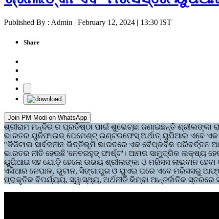
Published By : Admin | February 12, 2024 | 13:30 IST
Share
Join PM Modi on WhatsApp
ଶ୍ରୀରାମ ମନ୍ଦିର ର ପ୍ରତିଷ୍ଠା ପାଇଁ ଶୁଭେଚ୍ଛା ଜଣାଇଛନ୍ତି ଶ୍ରୀଲଙ୍କା ର
ଭାରତର ୟୁନିଫାଇଡ୍ ପେମେଣ୍ଟ୍ ଇଣ୍ଟରଫେସ୍ ଅର୍ଥାତ୍ ୟୁପିଆଇ ଏବେ ଏକ ନୂଆ
"ଡିଜିଟାଲ ସାର୍ବଜନୀନ ଭିତ୍ତିଭୂମି ଭାରତରେ ଏକ ବୈପ୍ଳବିକ ପରିବର୍ତ୍ତନ ଆ
ଭାରତର ନୀତି ହେଉଛି 'ନେବରହୁଡ୍ ଫାର୍ଷ୍ଟ'। ଆମର ସାମୁଦ୍ରିକ ଲକ୍ଷ୍ୟ ହେଉ
ୟୁପିଆଇ ସହ ଯୋଡ଼ି ହେଲେ ଉଭୟ ଶ୍ରୀଲଙ୍କା ଓ ମରିସସ ଲାଭବାନ ହେବା ସହ 
ଏସିଆର ନେପାଳ, ଭୁଟାନ, ସିଙ୍ଗାପୁର ଓ ୟୁଏଇ ପରେ ଏବେ ମରିସସରୁ ଆଫ୍ର
ପ୍ରାକୃତିକ ବିପର୍ଯ୍ୟୟ, ସ୍ୱାସ୍ଥ୍ୟ, ଅର୍ଥନୀତି କିମ୍ବା ଆନ୍ତର୍ଜାତିକ ସ