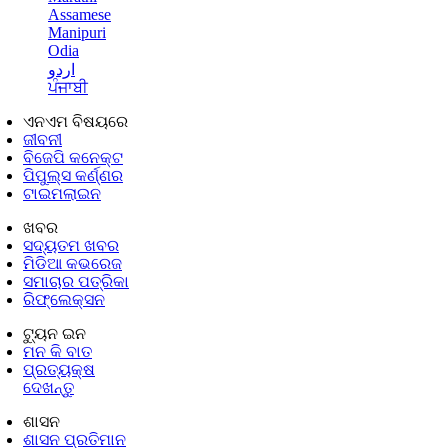
Assamese
Manipuri
Odia
اردو
ਪੰਜਾਬੀ
ଏନଏମ ବିଷୟରେ
ଜୀବନୀ
ବିଜେପି କନେକ୍ଟ
ପିପୁଲ୍ସ କର୍ଣ୍ଣର
ଟାଇମଲାଇନ
ଖବର
ସଦ୍ୟତମ ଖବର
ମିଡିଆ କଭରେଜ
ସମାଚାର ପତ୍ରିକା
ରିଫ୍ଲେକ୍ସନ
ଟ୍ୟୁନ ଇନ
ମନ କି ବାତ
ପ୍ରତ୍ୟକ୍ଷ
ଦେଖନ୍ତୁ
ଶାସନ
ଶାସନ ପ୍ରତିମାନ