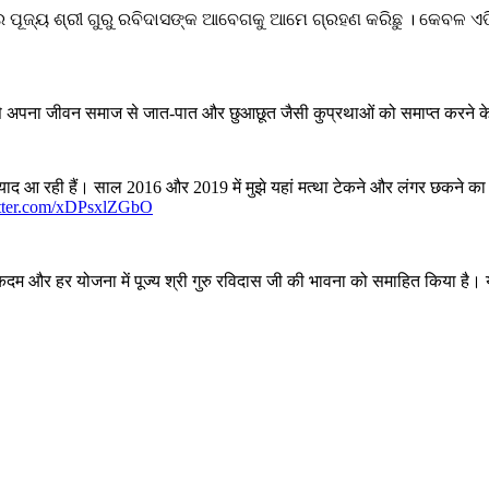
୍ୟ ଶ୍ରୀ ଗୁରୁ ରବିଦାସଙ୍କ ଆବେଗକୁ ଆମେ ଗ୍ରହଣ କରିଛୁ । କେବଳ ଏତିକି ନୁହେ
 से अपना जीवन समाज से जात-पात और छुआछूत जैसी कुप्रथाओं को समाप्त करने के
द आ रही हैं। साल 2016 और 2019 में मुझे यहां मत्‍था टेकने और लंगर छकने का 
itter.com/xDPsxlZGbO
म और हर योजना में पूज्‍य श्री गुरु रविदास जी की भावना को समाहित किया है। यही नह