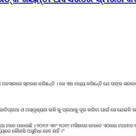
ତୀ ଅବସରରେ ସ୍ମରଣ କରିଛନ୍ତି । ସେ ଏହା ମଧ୍ୟ କହିଛନ୍ତି ଯେ ତାଙ୍କ ସରକା
ୁ ଜାତିପ୍ରଥା ଓ ଅସ୍ପୃଶ୍ୟତା ଭଳି କୁ ପ୍ରଥାକୁ ଦୂର କରିବା ପାଇଁ ସେ ଯେଭଳି
ଛି କଥା ମନେ ପକାଉଛି । ୨୦୧୬ ଏବଂ ୨୦୧୯ ମସିହାରେ ମୋତେ ଏଠାରେ ମଥାନତ
ଯ୍ୟରେ କୌଣସି ଅସୁବିଧା ହେବ ନାହିଁ ।”