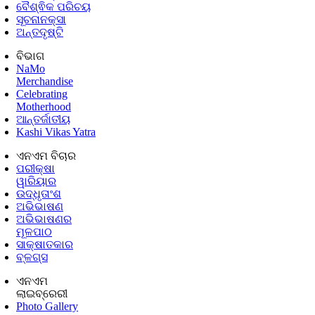
ବୈଶ୍ଵିକ ପରିଚୟ
ସୂଚନାନକ୍ସା
ଅନ୍ତଦୃଷ୍ଟି
ବିଭାଗ
NaMo
Merchandise
Celebrating
Motherhood
ଆନ୍ତର୍ଜାତୀୟ
Kashi Vikas Yatra
ଏନଏମ ବିଚାର
ପରୀକ୍ଷା
ୱାରିୟାର
ଉଦ୍ଧୃତାଂଶ
ଅଭିଭାଷଣ
ଅଭିଭାଷଣର
ମୂଳପାଠ
ସାକ୍ଷାତକାର
ବ୍ଳଗ୍ସ
ଏନଏମ
ଲାଇବ୍ରେରୀ
Photo Gallery