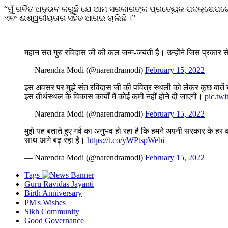
“ମୁଁ ଗର୍ବିତ ଅନୁଭବ କରୁଛି ଯେ ଆମ ସରକାରଙ୍କ ପ୍ରତ୍ୟେକ ପଦକ୍ଷେପରେ ପୂଜ
ଏବଂ ଈଶ୍ୱରୀୟତାର ସହିତ ଆଗଇ ଚାଲିଛି ।”
महान संत गुरु रविदास जी की कल जन्म-जयंती है। उन्होंने जिस प्रकार
— Narendra Modi (@narendramodi)
February 15, 2022
इस अवसर पर मुझे संत रविदास जी की पवित्र स्थली को लेकर कुछ बातें या
इस तीर्थस्थल के विकास कार्यों में कोई कमी नहीं होने दी जाएगी।
pic.tw
— Narendra Modi (@narendramodi)
February 15, 2022
मुझे यह बताते हुए गर्व का अनुभव हो रहा है कि हमने अपनी सरकार के हर कद
साथ आगे बढ़ रहा है।
https://t.co/yWPtspWebi
— Narendra Modi (@narendramodi)
February 15, 2022
Tags
Guru Ravidas Jayanti
Birth Anniversary
PM's Wishes
Sikh Community
Good Governance