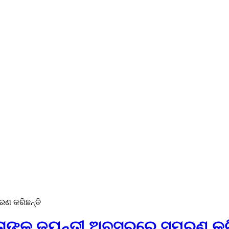
ରଣ କରିଛନ୍ତି
 ତାଙ୍କ ଜୟନ୍ତୀ ଅବସରରେ ସ୍ମରଣ କରି