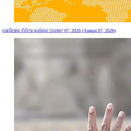
ସୋସିଆଲ ମିଡିଆ କର୍ଣ୍ଣର ଅଗଷ୍ଟ 07, 2026 (August 07, 2026)