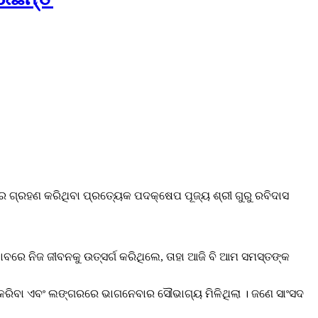
ର ଗ୍ରହଣ କରିଥିବା ପ୍ରତ୍ୟେକ ପଦକ୍ଷେପ ପୂଜ୍ୟ ଶ୍ରୀ ଗୁରୁ ରବିଦାସ
 ଭାବରେ ନିଜ ଜୀବନକୁ ଉତ୍ସର୍ଗ କରିଥିଲେ, ତାହା ଆଜି ବି ଆମ ସମସ୍ତଙ୍କ
 କରିବା ଏବଂ ଲଙ୍ଗରରେ ଭାଗନେବାର ସୌଭାଗ୍ୟ ମିଳିଥିଲା । ଜଣେ ସାଂସଦ