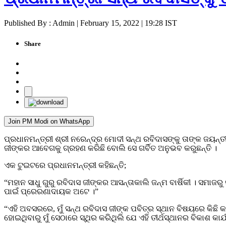
Published By : Admin | February 15, 2022 | 19:28 IST
Share
Join PM Modi on WhatsApp
ପ୍ରଧାନମନ୍ତ୍ରୀ ଶ୍ରୀ ନରେନ୍ଦ୍ର ମୋଦୀ ସନ୍ଥ ରବିଦାସଙ୍କୁ ତାଙ୍କ ଜୟନ୍
ଜୀଙ୍କର ଆବେଗକୁ ଗ୍ରହଣ କରିଛି ବୋଲି ସେ ଗର୍ବିତ ଅନୁଭବ କରୁଛନ୍ତି ।
ଏକ ଟୁଇଟରେ ପ୍ରଧାନମନ୍ତ୍ରୀ କହିଛନ୍ତି;
“ମହାନ ସାଧୁ ଗୁରୁ ରବିଦାସ ଜୀଙ୍କର ଆସନ୍ତାକାଲି ଜନ୍ମ ବାର୍ଷିକୀ । ସମାଜର
ପାଇଁ ପ୍ରେରଣାଦାୟକ ଅଟେ ।”
“ଏହି ଅବସରରେ, ମୁଁ ସନ୍ଥ ରବିଦାସ ଜୀଙ୍କ ପବିତ୍ର ସ୍ଥାନ ବିଷୟରେ କି
ହୋଇଥିବାରୁ ମୁଁ ସେଠାରେ ସ୍ଥିର କରିଥିଲି ଯେ ଏହି ତୀର୍ଥସ୍ଥାନର ବିକାଶ କାର୍