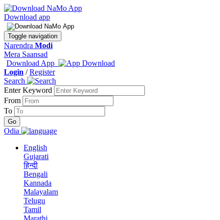
Download app
Toggle navigation
Narendra
Modi
Mera Saansad
Download App
Login
/
Register
Search
Enter Keyword
From
To
Odia
English
Gujarati
हिन्दी
Bengali
Kannada
Malayalam
Telugu
Tamil
Marathi