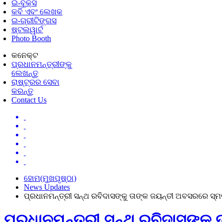
ଇ-ବୁକ୍ସ
କବି ଏବଂ ଲେଖକ
ଇ-ଗ୍ରୀଟିଙ୍ଗସ
ଷ୍ଟଲୱାର୍ଟ
Photo Booth
କନେକ୍ଟ
ପ୍ରଧାନମନ୍ତ୍ରୀଙ୍କୁ
ଲେଖନ୍ତୁ
ରାଷ୍ଟ୍ରର ସେବା
କରନ୍ତୁ
Contact Us
ହୋମ(ମୁଖପୃଷ୍ଠା)
News Updates
ପ୍ରଧାନମନ୍ତ୍ରୀ ସନ୍ଥ ରବିଦାସଙ୍କୁ ତାଙ୍କ ଜୟନ୍ତୀ ଅବସରରେ ସ୍ମ
ପ୍ରଧାନମନ୍ତ୍ରୀ ସନ୍ଥ ରବିଦାସଙ୍କୁ