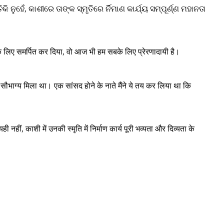
ଁ, କାଶୀରେ ତାଙ୍କ ସ୍ମୃତିରେ ର୍ନିମାଣ କାର୍ଯ୍ୟ ସମ୍ପୂର୍ଣ୍ଣ ମହାନତା
 लिए समर्पित कर दिया, वो आज भी हम सबके लिए प्रेरणादायी है।
सौभाग्य मिला था। एक सांसद होने के नाते मैंने ये तय कर लिया था कि
ीं, काशी में उनकी स्मृति में निर्माण कार्य पूरी भव्यता और दिव्यता के