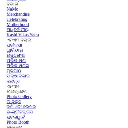
ବିଭାଗ
NaMo
Merchandise
Celebrating
Motherhood
ଆନ୍ତର୍ଜାତୀୟ
Kashi Vikas Yatra
ଏନଏମ ବିଚାର
ପରୀକ୍ଷା
ୱାରିୟାର
ଉଦ୍ଧୃତାଂଶ
ଅଭିଭାଷଣ
ଅଭିଭାଷଣର
ମୂଳପାଠ
ସାକ୍ଷାତକାର
ବ୍ଳଗ୍ସ
ଏନଏମ
ଲାଇବ୍ରେରୀ
Photo Gallery
ଇ-ବୁକ୍ସ
କବି ଏବଂ ଲେଖକ
ଇ-ଗ୍ରୀଟିଙ୍ଗସ
ଷ୍ଟଲୱାର୍ଟ
Photo Booth
କନେକ୍ଟ