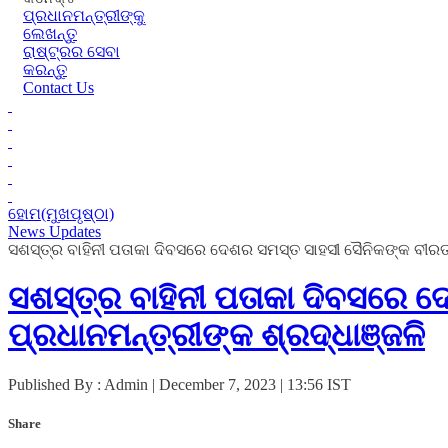
ପ୍ରଧାନମନ୍ତ୍ରୀଙ୍କୁ
ଲେଖନ୍ତୁ
ରାଷ୍ଟ୍ରର ସେବା
କରନ୍ତୁ
Contact Us
ହୋମ(ମୁଖପୃଷ୍ଠା)
News Updates
ସଶସ୍ତ୍ର ବାହିନୀ ପତାକା ଦିବସରେ ଦେଶର ସମସ୍ତ ସାହସୀ ସୈନିକଙ୍କ ବୀରତ୍
ସଶସ୍ତ୍ର ବାହିନୀ ପତାକା ଦିବସରେ ଦ
ପ୍ରଧାନମନ୍ତ୍ରୀଙ୍କ ଶ୍ରଦ୍ଧାଞ୍ଜଳି
Published By : Admin | December 7, 2023 | 13:56 IST
Share