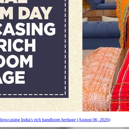
howcasing India's rich handloom heritage (August 06, 2026)