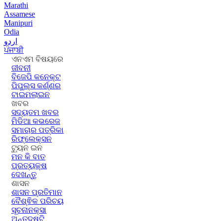
Marathi
Assamese
Manipuri
Odia
اردو
ਪੰਜਾਬੀ
ଏନଏମ ବିଷୟରେ
ଜୀବନୀ
ବିଜେପି କନେକ୍ଟ
ପିପୁଲ୍ସ କର୍ଣ୍ଣର
ଟାଇମଲାଇନ
ଖବର
ସଦ୍ୟତମ ଖବର
ମିଡିଆ କଭରେଜ
ସମାଚାର ପତ୍ରିକା
ରିଫ୍ଲେକ୍ସନ
ଟ୍ୟୁନ ଇନ
ମନ କି ବାତ
ପ୍ରତ୍ୟକ୍ଷ
ଦେଖନ୍ତୁ
ଶାସନ
ଶାସନ ପ୍ରତିମାନ
ବୈଶ୍ଵିକ ପରିଚୟ
ସୂଚନାନକ୍ସା
ଅନ୍ତଦୃଷ୍ଟି