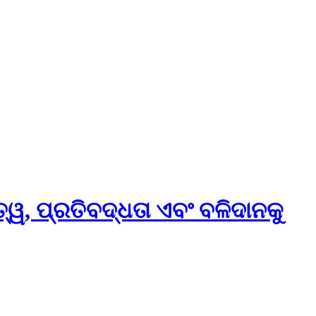
ୱ, ପ୍ରତିବଦ୍ଧତା ଏବଂ ବଳିଦାନକୁ