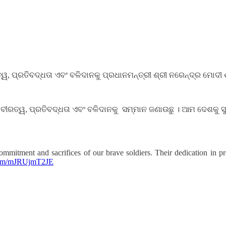
, ପ୍ରତିବଦ୍ଧତା ଏବଂ ବଳିଦାନକୁ ପ୍ରଧାନମନ୍ତ୍ରୀ ଶ୍ରୀ ନରେନ୍ଦ୍ର ମୋଦୀ ଶ୍
ବୀରତ୍ୱ, ପ୍ରତିବଦ୍ଧତା ଏବଂ ବଳିଦାନକୁ ସମ୍ମାନ ଜଣାଉଛୁ । ଆମ ଦେଶକୁ ସୁର
tment and sacrifices of our brave soldiers. Their dedication in prot
.com/mJRUjmT2JE