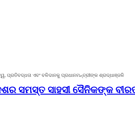
ୱ, ପ୍ରତିବଦ୍ଧତା ଏବଂ ବଳିଦାନକୁ ପ୍ରଧାନମନ୍ତ୍ରୀଙ୍କ ଶ୍ରଦ୍ଧାଞ୍ଜଳି
େଶର ସମସ୍ତ ସାହସୀ ସୈନିକଙ୍କ ବୀରତ୍