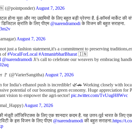
 (@pointponder)
August 7, 2026
 होना युवा और नए उद्यमियों के लिए बहुत बड़ी प्रेरणा है. ई-कॉमर्स मार्केट की 
रीन डिजिटल क्रांति के लिए पीएम
@narendramodi
के विजन की बहुत सराहना.
J43m2v
arnagar)
August 7, 2026
t just a fashion statement,it's a commitment to preserving traditions,
n of
#VocalForLocal
#AtmanirbharBharat
🇮🇳
M
@narendramodi
Ji’s call to celebrate our weavers by embracing ha
p92uq
r 🚩 (@VarierSangitha)
August 7, 2026
n for India's ethanol push is incredible! 🌿🚗 Working closely with loc
assive potential of our booming green economy. Huge appreciation for 
liant vision to empower the agri-sector!
pic.twitter.com/TvUugH8Wvc
amal_Happy)
August 7, 2026
ी मंजूरी लॉजिस्टिक्स के लिए एक शानदार कदम है. यह उत्तर-पूर्व भारत के लिए एक अ
टिविटी के इस विजन के लिए पीएम
@narendramodi
की बहुत सराहना.
https://t.
xp