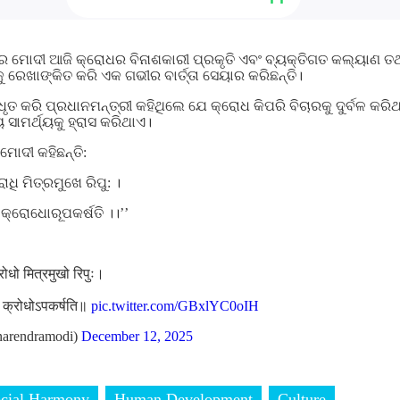
୍ର ମୋଦୀ ଆଜି କ୍ରୋଧର ବିନାଶକାରୀ ପ୍ରକୃତି ଏବଂ ବ୍ୟକ୍ତିଗତ କଲ୍ୟାଣ ତଥ
 ରେଖାଙ୍କିତ କରି ଏକ ଗଭୀର ବାର୍ତ୍ତା ସେୟାର କରିଛନ୍ତି।
ୃତ କରି ପ୍ରଧାନମନ୍ତ୍ରୀ କହିଥିଲେ ଯେ କ୍ରୋଧ କିପରି ବିଚାରକୁ ଦୁର୍ବଳ କରିଥା
ସାମର୍ଥ୍ୟକୁ ହ୍ରାସ କରିଥାଏ।
ୋଦୀ କହିଛନ୍ତି:
ରାଧି ମିତ୍ରମୁଖେ ରିପୁ: ।
ବ କ୍ରୋଧୋରୂପକର୍ଷତି ।।’’
रोधो मित्रमुखो रिपुः।
र्व क्रोधोऽपकर्षति॥
pic.twitter.com/GBxlYC0oIH
arendramodi)
December 12, 2025
cial Harmony
Human Development
Culture