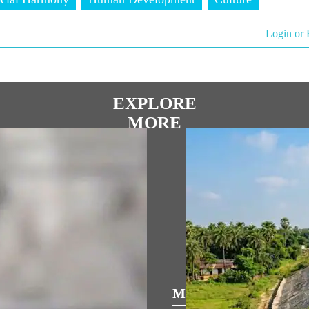
Login or 
EXPLORE
MORE
ପ୍ରିୟ ଅଭିଭାଷଣ
MEDIA COVERAGE