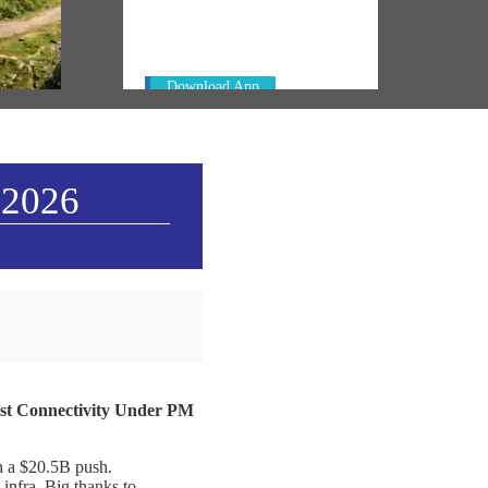
Always be the first to hear from the
km of
PM. Get the App Now!
in
Download App
 2026
ast Connectivity Under PM
th a $20.5B push.
infra. Big thanks to