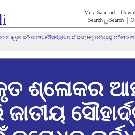
Mera Saansad
Downl
i
Search
O
ାକର ଆହ୍ୱାନ କରି ଜାତୀୟ ସୌହାର୍ଦ୍ଦ୍ୟ ପାଇଁ କ୍ରୋଧରୁ ଉର୍ଦ୍ଧ୍ବକୁ ଉଠିବା
 ଇନ
ଶାସନ
ବିଭାଗ
ଏନଏମ ବି
ାତ
ଶାସନ ପ୍ରତିମାନ
NaMo Merchandise
ପରୀକ୍ଷା ୱ
୍ଷ ଦେଖନ୍ତୁ
ବୈଶ୍ଵିକ ପରିଚୟ
Celebrating
ଉଦ୍ଧୃତାଂଶ
Motherhood
ସୂଚନାନକ୍ସା
ଅଭିଭାଷଣ
ଆନ୍ତର୍ଜାତୀୟ
ଅନ୍ତଦୃଷ୍ଟି
ଅଭିଭାଷଣ
Kashi Vikas Yatra
ମୂଳପାଠ
ସାକ୍ଷାତକା
ବ୍ଳଗ୍ସ
କୃତ ଶ୍ଳୋକର ଆ
 ଜାତୀୟ ସୌହାର୍ଦ