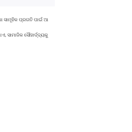
ା ସାମୂହିକ ପ୍ରଗତି ପାଇଁ ଆ
ଏ, ସାମାଜିକ ସୌହାର୍ଦ୍ଦ୍ୟକୁ