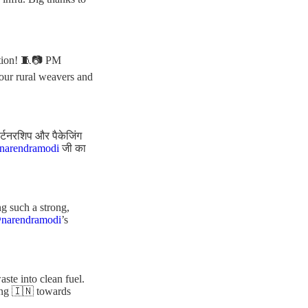
ation! 🧵📷 PM
 our rural weavers and
ार्टनरशिप और पैकेजिंग
arendramodi
जी का
g such a strong,
narendramodi
’s
te into clean fuel.
ing 🇮🇳 towards