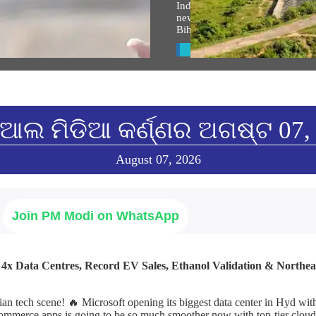
ମ ଜନ୍ମଭୂମି ମନ୍ଦିର ଧ୍ଵଜାରୋହଣ
Indian Railways takes up 764 
ହରେ ପ୍ରଧାନମନ୍ତ୍ରୀଙ୍କ
new lines to boost connectivity 
ାଷଣ
Bihar’s Seemanchal region
w All
View All
ଆଲ ମିଡିଆ କର୍ଣ୍ଣର ଅଗଷ୍ଟ 07,
August 07, 2026
Join PM Modi on WhatsApp
: 4x Data Centres, Record EV Sales, Ethanol Validation & Northe
ian tech scene! 🔥 Microsoft opening its biggest data center in Hyd wi
ommerce apps is going to be so much smoother now with top-tier cloud 