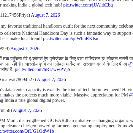
r making India a global tech hub!
pic.twitter.com/jJJAltbEbq
11217456Priya)
August 7, 2026
t my favorite traditional handloom outfit for the next community celebr
l to celebrate National Handloom Day is such a fantastic way to support
 Let's make local trend!
pic.twitter.com/qnWhuRKfsu
D999)
August 7, 2026
 तक पहुँचना मेरे ई-कॉमर्स ऐप प्रोजेक्ट के लिए बड़ा मोटिवेशन है! लोकल नर्सरी प
 लग रही है। भारतीय कृषि को ग्लोबल मार्केट का सरताज बनाने के लिए पीएम
@n
तारीफ है!
pic.twitter.com/hRI7wwPVjS
Amanvat78694527)
August 7, 2026
's data center capacity is exactly the kind of tech boom we need! Havin
m makes the projects much more viable. Massive appreciation for PM
@
ng India a true global digital power.
ruti58)
August 7, 2026
PM Modi, d strengthened GOBARdhan initiative is changing organic was
ating cleaner cities,empowering farmers, generating employment & mov
ic.twitter.com/QfUG1QdW1b