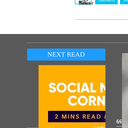
NEXT READ
ଲୋକ