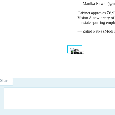
— Manika Rawat (@m
Cabinet approves ₹8,
Vision A new artery of
the state spurring emp
— Zahid Patka (Modi 
Tags
Share It