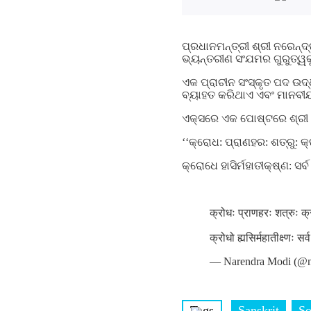
ପ୍ରଧାନମନ୍ତ୍ରୀ ଶ୍ରୀ ନରେନ୍ଦ
ଭ୍ୟନ୍ତରୀଣ ସଂଯମର ଗୁରୁତ୍ୱକୁ
ଏକ ପ୍ରାଚୀନ ସଂସ୍କୃତ ପଦ ଉଦ୍ଧ
ବ୍ୟାହତ କରିଥାଏ ଏବଂ ମାନବୀୟ 
ଏକ୍ସରେ ଏକ ପୋଷ୍ଟରେ ଶ୍ରୀ ମ
‘‘କ୍ରୋଧ: ପ୍ରାଣହର: ଶତ୍ରୁ: କ୍
କ୍ରୋଧେ ହାସିର୍ମହାତୀକ୍ଷ୍ଣ: ସର୍
क्रोधः प्राणहरः शत्रुः क्
क्रोधो ह्यसिर्महातीक्ष्णः स
— Narendra Modi (@n
Tags
Sanskrit
So