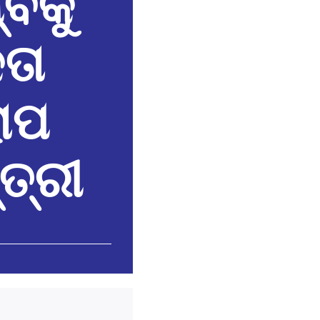
୍ବକୁ
ତା
ୋପ
ତ୍ରୀ