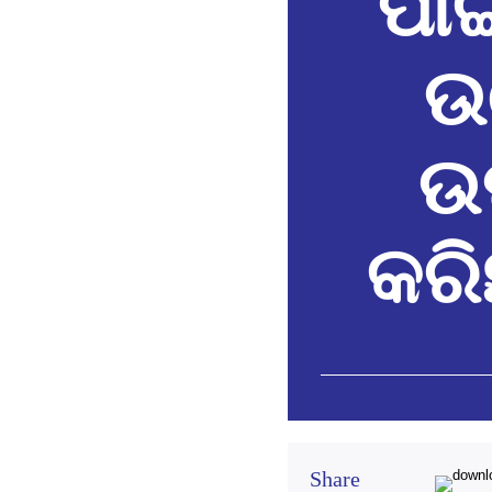
ପାଇ
ଉ
ଉ
କରି
Share