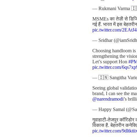
— Rukmani Varma 🇮
MSMEs का तेज़ी से डिजिटल
गई हैं. भारत में इस बेहत
pic.twitter.com/2EAt
— Sridhar (@iamSridh
Choosing handloom is no
strengthening the visio
Let’s support Hon
#P
pic.twitter.com/6qs7x
— 🇮🇳 Sangitha Varie
Seeing global validatio
brand, I can see the m
@narendramodi
’s bril
— Happy Samal (@S
गुवाहाटी-तेजपुर कॉरिडोर क
विकास है. बेहतरीन कनेक्
pic.twitter.com/9dltktii