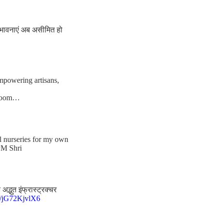
संभावनाएं अब असीमित हो
empowering artisans,
ndloom…
al nurseries for my own
PM Shri
द्भुत इंफ्रास्ट्रक्चर
co/jG72KjvlX6