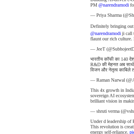
PM
@narendramodi
fo
— Priya Sharma (@Sh
Definitely bringing ou
@narendramodi
ji cal
flaunt our rich culture.
— JeeT (@Subhojeet
भारतीय कॉफी का 140 देशों
R&D की मेहनत अब सार्थक
विजन और नेतृत्व काबिले 
— Raman Narwal (@
This 4x growth in India
sovereign AI ecosyste
brilliant vision in maki
— shruti verma (@vsh
Under d leadership of 
This revolution is cre
energy self-reliance.
p