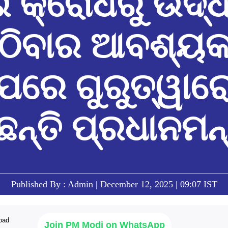
ଁ କ୍ରୋଧରୁ ଉର୍ଦ୍ଧ
ଠିବାର ଆବଶ୍ୟକ
ପରେ ଗୁରୁତ୍ୱାର
ଛନ୍ତି ପ୍ରଧାନମନ୍
Published By : Admin | December 12, 2025 | 09:07 IST
Join PM Modi on WhatsApp