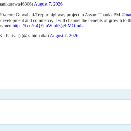
anikarawa46306)
August 7, 2026
970-crore Guwahati-Tezpur highway project in Assam Thanks PM
@nar
 development and commerce, it will channel the benefits of growth to th
loyment
https://t.co/caQEunWmb3
@PMOIndia
Ka Parivar) (@zahidpatka)
August 7, 2026