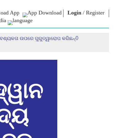
oad App
Login
/
Register
dia
ର ଆବଶ୍ୟକତା ଉପରେ ଗୁରୁତ୍ୱାରୋପ କରିଛନ୍ତି
ଚାର
ଏନଏମ
କନେକ୍ଟ
ଲାଇବ୍ରେରୀ
ାରିୟାର
ପ୍ରଧାନମନ୍ତ୍ରୀଙ୍କୁ
ଲେଖନ୍ତୁ
Photo Gallery
ରାଷ୍ଟ୍ରର ସେବା
ଇ-ବୁକ୍ସ
କରନ୍ତୁ
ର
କବି ଏବଂ ଲେଖକ
Contact Us
ଇ-ଗ୍ରୀଟିଙ୍ଗସ
ର
ଷ୍ଟଲୱାର୍ଟ
ହ୍ୱାନ
Photo Booth
୍ଦ୍ୟ