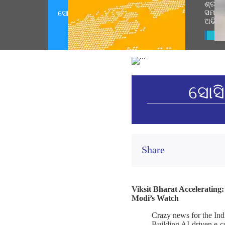
ଶ୍ରୀରା
ସମାରୋ
ସୋସିଆଲ ମିଡିଆ କର୍ଣ୍ଣର ଅଗଷ୍ଟ 07,
ଅଭିଭ
2026 (August 07, 2026)
Vie
ସୋସି
Share
Viksit Bharat Accelerating
Modi’s Watch
Crazy news for the Ind
Building AI-driven e-c