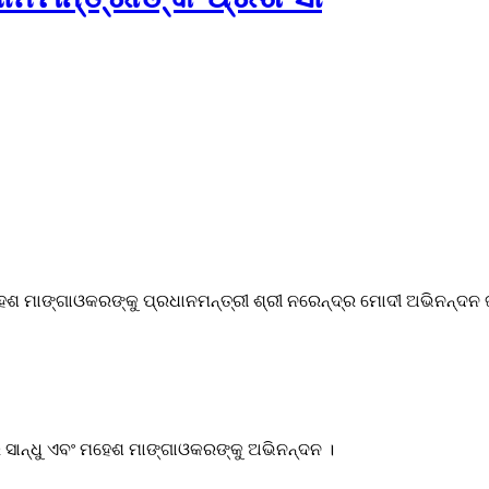
ମହେଶ ମାଙ୍ଗାଓକରଙ୍କୁ ପ୍ରଧାନମନ୍ତ୍ରୀ ଶ୍ରୀ ନରେନ୍ଦ୍ର ମୋଦୀ ଅଭିନନ୍ଦନ 
ର ସାନ୍ଧୁ ଏବଂ ମହେଶ ମାଙ୍ଗାଓକରଙ୍କୁ ଅଭିନନ୍ଦନ ।