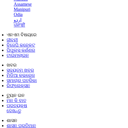
Assamese
Manipuri
Odia
اردو
ਪੰਜਾਬੀ
ଏନଏମ ବିଷୟରେ
ଜୀବନୀ
ବିଜେପି କନେକ୍ଟ
ପିପୁଲ୍ସ କର୍ଣ୍ଣର
ଟାଇମଲାଇନ
ଖବର
ସଦ୍ୟତମ ଖବର
ମିଡିଆ କଭରେଜ
ସମାଚାର ପତ୍ରିକା
ରିଫ୍ଲେକ୍ସନ
ଟ୍ୟୁନ ଇନ
ମନ କି ବାତ
ପ୍ରତ୍ୟକ୍ଷ
ଦେଖନ୍ତୁ
ଶାସନ
ଶାସନ ପ୍ରତିମାନ