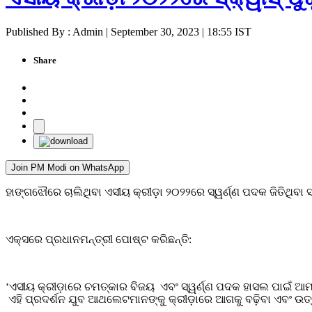
Published By : Admin | September 30, 2023 | 18:55 IST
Share
Join PM Modi on WhatsApp
ହାଙ୍ଗଝୌରେ ଚାଲିଥିବା ଏସୀୟ କ୍ରୀଡ଼ା ୨୦୨୨ରେ ସ୍ୱର୍ଣ୍ଣ ପଦକ ଜିତିଥିବା
ଏକ୍ସରେ ପ୍ରଧାନମନ୍ତ୍ରୀ ପୋଷ୍ଟ କରିଛନ୍ତି:
‘ଏସୀୟ କ୍ରୀଡ଼ାରେ ଚମତ୍କାର ବିଜୟ ଏବଂ ସ୍ୱର୍ଣ୍ଣ ପଦକ ହାସଲ ପାଇଁ ଆମ 
ଏହି ପ୍ରଦର୍ଶନ ଯୁବ ଆଥଲେଟମାନଙ୍କୁ କ୍ରୀଡ଼ାରେ ଆଗକୁ ବଢ଼ିବା ଏବଂ ଉତ୍କୃ