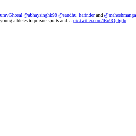
uravGhosal
@abhaysinghk98
@sandhu_harinder
and
@maheshmanga
 young athletes to pursue sports and…
pic.twitter.com/tEu9QcIgdu