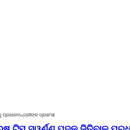
କୁ ପ୍ରଧାନମନ୍ତ୍ରୀଙ୍କ ପ୍ରଶଂସା
ୁଷ ଟିମ ସ୍ୱର୍ଣ୍ଣ ପଦକ ଜିତିବାକୁ ପ୍ର