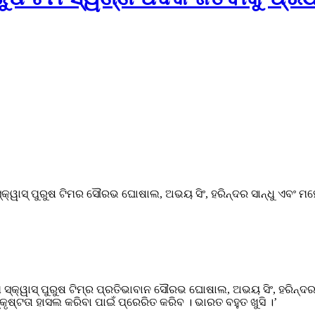
 ସ୍କ୍ୱାସ୍ ପୁରୁଷ ଟିମର ସୌରଭ ଘୋଷାଲ, ଅଭୟ ସିଂ, ହରିନ୍ଦର ସାନ୍ଧୁ ଏବଂ 
ସ୍କ୍ୱାସ୍ ପୁରୁଷ ଟିମ୍‌ର ପ୍ରତିଭାବାନ ସୌରଭ ଘୋଷାଲ, ଅଭୟ ସିଂ, ହରିନ୍ଦ
ଷ୍ଟତା ହାସଲ କରିବା ପାଇଁ ପ୍ରେରିତ କରିବ । ଭାରତ ବହୁତ ଖୁସି ।’