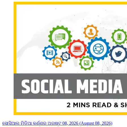
ସୋସିଆଲ ମିଡିଆ କର୍ଣ୍ଣର ଅଗଷ୍ଟ 08, 2026 (August 08, 2026)