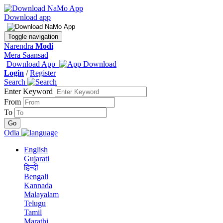
Download app
Toggle navigation
Narendra
Modi
Mera Saansad
Download App
Login
/
Register
Search
Enter Keyword
From
To
Odia
English
Gujarati
हिन्दी
Bengali
Kannada
Malayalam
Telugu
Tamil
Marathi