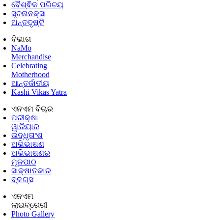
ବୈଶ୍ଵିକ ପରିଚୟ
ସୂଚନାନକ୍ସା
ଅନ୍ତଦୃଷ୍ଟି
ବିଭାଗ
NaMo
Merchandise
Celebrating
Motherhood
ଆନ୍ତର୍ଜାତୀୟ
Kashi Vikas Yatra
ଏନଏମ ବିଚାର
ପରୀକ୍ଷା
ୱାରିୟାର
ଉଦ୍ଧୃତାଂଶ
ଅଭିଭାଷଣ
ଅଭିଭାଷଣର
ମୂଳପାଠ
ସାକ୍ଷାତକାର
ବ୍ଳଗ୍ସ
ଏନଏମ
ଲାଇବ୍ରେରୀ
Photo Gallery