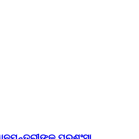
ଧାନମନ୍ତ୍ରୀଙ୍କ ପ୍ରଶଂସା