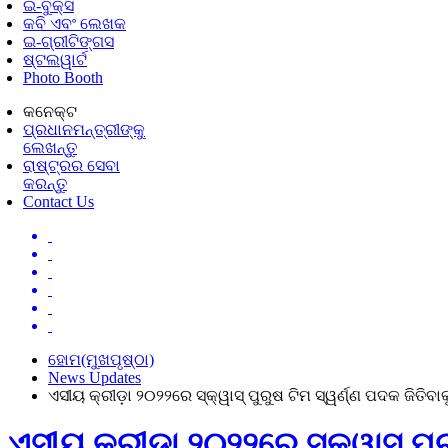
ଇ-ବୁକ୍ସ
କବି ଏବଂ ଲେଖକ
ଇ-ଗ୍ରୀଟିଙ୍ଗସ
ଷ୍ଟଲୱାର୍ଟ
Photo Booth
କନେକ୍ଟ
ପ୍ରଧାନମନ୍ତ୍ରୀଙ୍କୁ
ଲେଖନ୍ତୁ
ରାଷ୍ଟ୍ରର ସେବା
କରନ୍ତୁ
Contact Us
ହୋମ(ମୁଖପୃଷ୍ଠା)
News Updates
ଏସୀୟ କ୍ରୀଡ଼ା ୨୦୨୨ରେ ସ୍କ୍ୱାସ୍ ପୁରୁଷ ଟିମ ସ୍ୱର୍ଣ୍ଣ ପଦକ ଜିତିବା
ଏସୀୟ କ୍ରୀଡ଼ା ୨୦୨୨ରେ ସ୍କ୍ୱାସ୍ ପୁର