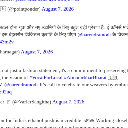
🇳 (@pointponder)
August 7, 2026
 होना युवा और नए उद्यमियों के लिए बहुत बड़ी प्रेरणा है. ई-कॉमर्स मार
में इस बेहतरीन डिजिटल क्रांति के लिए पीएम
@narendramodi
के विजन 
J43m2v
harnagar)
August 7, 2026
not just a fashion statement,it's a commitment to preserving
g the vision of
#VocalForLocal
#AtmanirbharBharat
🇮🇳
M
@narendramodi
Ji’s call to celebrate our weavers by em
xp92uq
er 🚩 (@VarierSangitha)
August 7, 2026
on for India's ethanol push is incredible! 🌿🚗 Working closel
an see the massive potential of our booming green economy. 