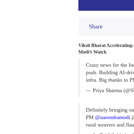
Share
Viksit Bharat Accelerating
Modi’s Watch
Crazy news for the In
push. Building AI-dri
infra. Big thanks to
— Priya Sharma (@S
Definitely bringing o
PM
@narendramodi
j
rural weavers and flau