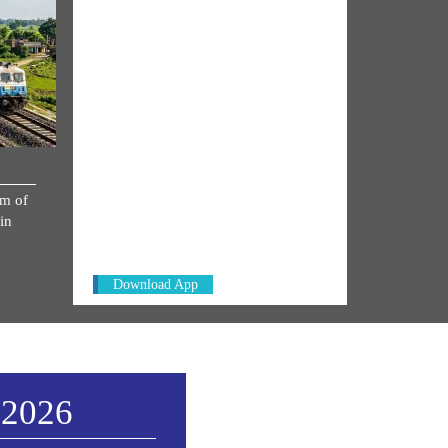
NM ON THE GO
km of
Always be the first to hear from the
in
PM. Get the App Now!
Download App
 2026