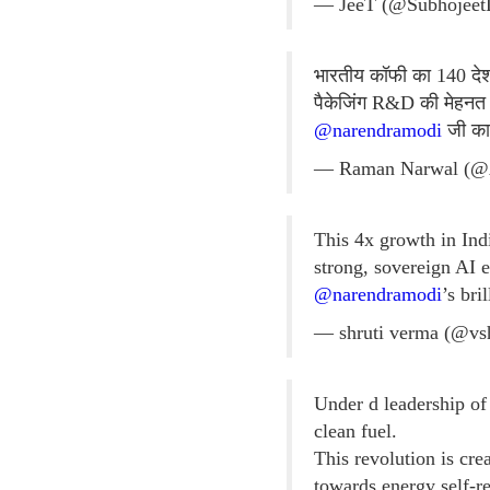
— JeeT (@Subhojee
भारतीय कॉफी का 140 देशों
पैकेजिंग R&D की मेहनत 
@narendramodi
जी का 
— Raman Narwal (@
This 4x growth in Ind
strong, sovereign AI 
@narendramodi
’s bri
— shruti verma (@vs
Under d leadership o
clean fuel.
This revolution is cr
towards energy self-r