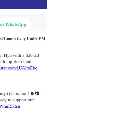
 on WhatsApp
ast Connectivity Under PM
 in Hyd with a $20.5B
th top-tier cloud
itter.com/jJJAltbEbq
nity celebration! 🧵📷
 way to support our
qnWhuRKfsu