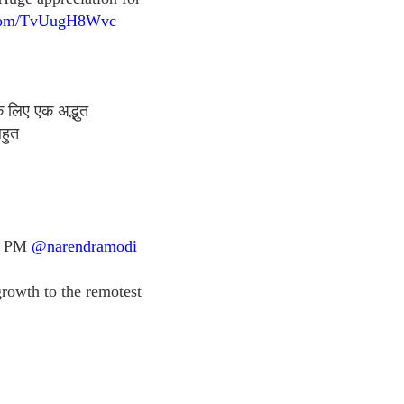
r.com/TvUugH8Wvc
े लिए एक अद्भुत
हुत
ks PM
@narendramodi
growth to the remotest