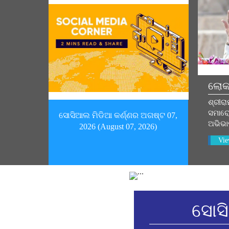
ଲୋକ
ଶ୍ରୀରା
ସମାରୋ
ସୋସିଆଲ ମିଡିଆ କର୍ଣ୍ଣର ଅଗଷ୍ଟ 07,
ଅଭିଭ
2026 (August 07, 2026)
Vie
ସୋସି