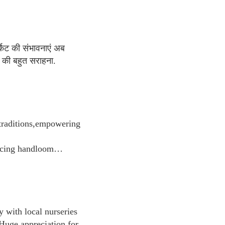
्केट की संभावनाएं अब
की बहुत सराहना.
 traditions,empowering
bracing handloom…
y with local nurseries
Huge appreciation for