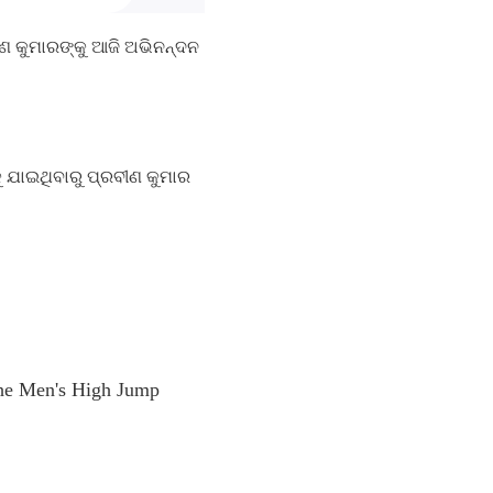
ବୀଣ କୁମାରଙ୍କୁ ଆଜି ଅଭିନନ୍ଦନ
କୁ ଯାଇଥିବାରୁ ପ୍ରବୀଣ କୁମାର
the Men's High Jump