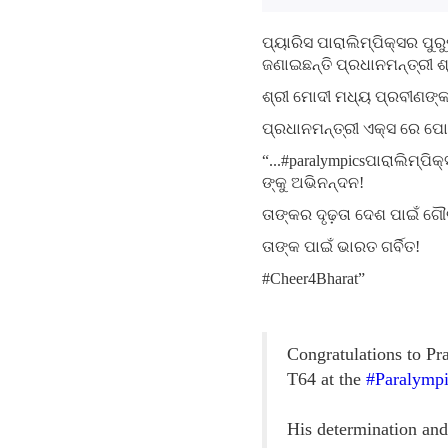
ପ୍ୟାରିସ ପାରାଲିମ୍ପିକ୍ସର ପୁର
ଜଣାଇଛନ୍ତି ପ୍ରଧାନମନ୍ତ୍ରୀ ଶ
ଶ୍ରୀ ମୋଦୀ ମଧ୍ୟ ପ୍ରବୀଣଙ୍କ 
ପ୍ରଧାନମନ୍ତ୍ରୀ ଏକ୍ସ ରେ ପୋଷ
“...#paralympicsପାରାଲିମ୍ପ
ଙ୍କୁ ଅଭିନନ୍ଦନ!
ତାଙ୍କର ଦୃଢ଼ତା ଦେଶ ପାଇଁ ଗୌ
ତାଙ୍କ ପାଇଁ ଭାରତ ଗର୍ବିତ!
#Cheer4Bharat”
Congratulations to P
T64 at the
#Paralymp
His determination and