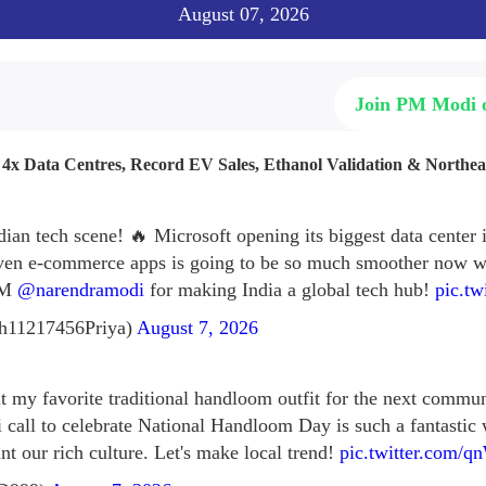
August 07, 2026
Join PM Modi
: 4x Data Centres, Record EV Sales, Ethanol Validation & Northe
dian tech scene! 🔥 Microsoft opening its biggest data center
ven e-commerce apps is going to be so much smoother now wi
 PM
@narendramodi
for making India a global tech hub!
pic.tw
h11217456Priya)
August 7, 2026
ut my favorite traditional handloom outfit for the next commu
i call to celebrate National Handloom Day is such a fantastic
nt our rich culture. Let's make local trend!
pic.twitter.com/