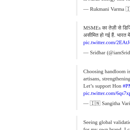
— Rukmani Varma 🇮
MSMEs का तेज़ी से डिजिटल
असीमित हो गई हैं. भारत 
pic.twitter.com/2EAt
— Sridhar (@iamSrid
Choosing handloom is 
artisans, strengthenin
Let’s support Hon
#P
pic.twitter.com/6qs7
— 🇮🇳 Sangitha Vari
Seeing global validati
for my own brand, I c