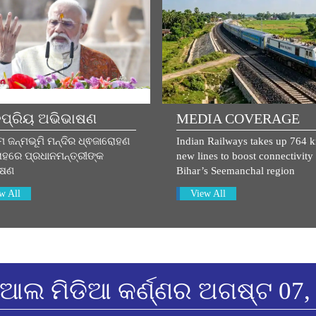
ପ୍ରିୟ ଅଭିଭାଷଣ
MEDIA COVERAGE
ମ ଜନ୍ମଭୂମି ମନ୍ଦିର ଧ୍ଵଜାରୋହଣ
Indian Railways takes up 764 
ହରେ ପ୍ରଧାନମନ୍ତ୍ରୀଙ୍କ
new lines to boost connectivity 
ାଷଣ
Bihar’s Seemanchal region
w All
View All
ଆଲ ମିଡିଆ କର୍ଣ୍ଣର ଅଗଷ୍ଟ 07,