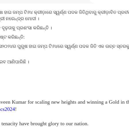
ୁଷ ହାଇ ଜମ୍ପ ଟି୬୪ କ୍ରୀଡ଼ାରେ ସ୍ୱର୍ଣ୍ଣ ପଦକ ଜିତିଥିବାରୁ କ୍ରୀଡ଼ାବିତ ପ୍ର
୍ରୀ ନରେନ୍ଦ୍ର ମୋଦୀ ।
ଦୃଢ଼ତାକୁ ପ୍ରଶଂସା କରିଛନ୍ତି ।
୍ଟ କରିଛନ୍ତି:
ିକ୍ସ୨୦୨୪ର ପୁରୁଷ ହାଇ ଜମ୍ପ ଟି୬୪ରେ ସ୍ୱର୍ଣ୍ଣ ପଦକ ଜିତି ଏକ ଉଚ୍ଚ ସ୍ତର
ରବ ଆଣିପାରିଛି ।
raveen Kumar for scaling new heights and winning a Gold in 
ics2024
!
 tenacity have brought glory to our nation.