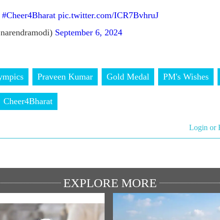
!
#Cheer4Bharat
pic.twitter.com/ICR7BvhruJ
narendramodi)
September 6, 2024
ympics
Praveen Kumar
Gold Medal
PM's Wishes
Cheer4Bharat
Login or 
EXPLORE MORE