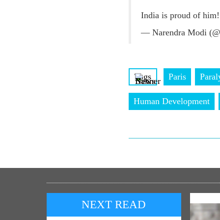
India is proud of him
— Narendra Modi (@
Tags
Paris
Paral
Human Development
NEXT READ