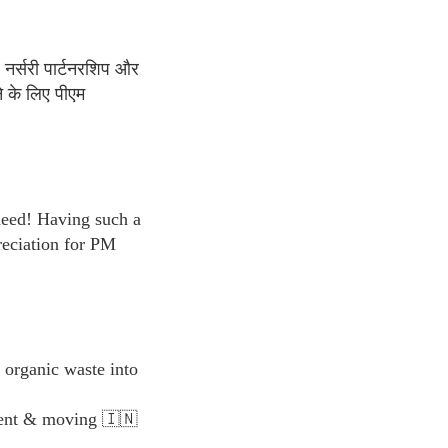
 नर्सरी पार्टनरशिप और
े के लिए पीएम
 need! Having such a
reciation for PM
organic waste into
yment & moving 🇮🇳