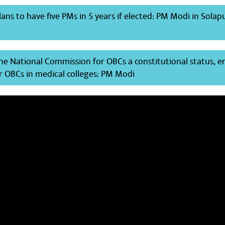
ans to have five PMs in 5 years if elected: PM Modi in Solap
he National Commission for OBCs a constitutional status, e
r OBCs in medical colleges: PM Modi