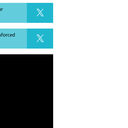
ur
nforced