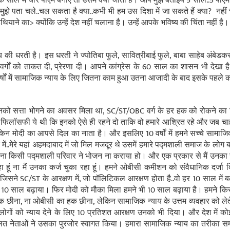
क साल में चार पीएम बनाए तो उसमें क्या जाता है। आप मुझे बताइये 5 साल..5 पीएम ज
.मुझे पता चले..चल सकता है क्या..कभी भी हम उस दिशा में जा सकते हैं क्या
?
नहीं
हथियाने का
>
क्योंकि उन्हें देश नहीं चलाना है।
उन्हें आपके भविष्य की चिंता नहीं है
य की धरती है। इस धरती ने
ज्योतिबा फुले,
सावित्रीबाई फुले, बाबा साहेब अंबेडकर 
वर्गों को ताकत दी, प्रेरणा दी। आपने कांग्रेस के 60 साल का शासन भी देख
र्षों में सामाजिक न्याय के लिए जितना काम हुआ उतना आजादी के बाद इसके पहले
ं जो उनको सत्ता भोगने का अवसर मिला था, SC/ST/OBC वर्ग के हर हक को रोकने 
ी
फिलॉसफी ये थी कि इनको ऐसे ही रहने दो ताकि वो हमारे आश्रित रहे और जब चाह
ेकिन मोदी का आपसे दिल का नाता है। और इसलिए 10
वर्षों में हमने सच्चे सामा
में..मेरे यहां अहमदाबाद में जो मिल मजदूर थे उसमें हमारे पद्मशाली समाज के लोग ब
ी ना किसी पद्मशाली परिवार ने भोजन ना कराया हो। और एक प्रकार से मैं उनक
ा हूं ना मैं उनका कर्ज चुका रहा हूं। हमने ओबीसी कमीशन को संवैधानिक दर्जा 
 जिसने SC/ST के आरक्षण में, जो पॉलिटिकल आरक्षण होता है..वो हर 10 साल में 
े 10 साल बढ़ाया। फिर मोदी को मौका मिला हमने भी 10 साल बढ़ाया है। हमने कि
ीना, ना ओबीसी का हक छीना, लेकिन सामाजिक न्याय के उत्तम व्यवहार को लेते ह
ीब लोगों को न्याय देने के लिए 10 प्रतिशत आरक्षण उनको भी दिया। और देश में क
ित नेताओं ने उसका पुरजोर स्वागत किया। हमारा सामाजिक न्याय का तरीका समाज म