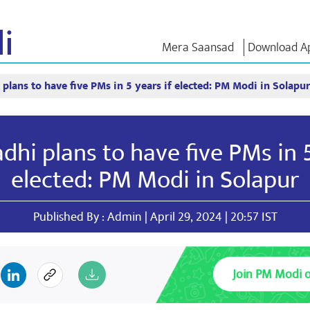
i
Mera Saansad
Download A
plans to have five PMs in 5 years if elected: PM Modi in Solapur
 ଇନ
ଶାସନ
ବିଭାଗ
ଏନଏମ ବି
ାତ
ଶାସନ ପ୍ରତିମାନ
NaMo Merchandise
ପରୀକ୍ଷା ୱ
୍ଷ ଦେଖନ୍ତୁ
ବୈଶ୍ଵିକ ପରିଚୟ
Celebrating
ଉଦ୍ଧୃତାଂଶ
dhi plans to have five PMs in 5
Motherhood
ସୂଚନାନକ୍ସା
ଅଭିଭାଷଣ
ଆନ୍ତର୍ଜାତୀୟ
ଅନ୍ତଦୃଷ୍ଟି
ଅଭିଭାଷଣର
elected: PM Modi in Solapur
Kashi Vikas Yatra
ସାକ୍ଷାତକା
ବ୍ଳଗ୍ସ
Published By : Admin | April 29, 2024 | 20:57 IST
Join PM Modi 