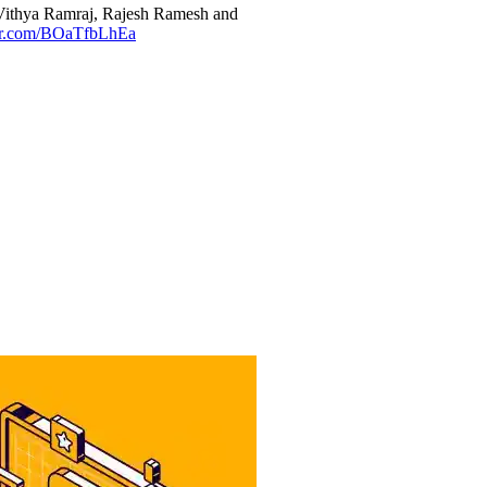
 Vithya Ramraj, Rajesh Ramesh and
ter.com/BOaTfbLhEa