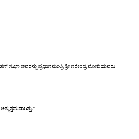
ಕಟೇಶನ್ ಸುಭಾ ಅವರನ್ನು ಪ್ರಧಾನಮಂತ್ರಿ ಶ್ರೀ ನರೇಂದ್ರ ಮೋದಿಯವರು
ಯುತ್ತಮವಾಗಿತ್ತು."