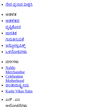
ನೇರ ಪ್ರಸಾರ ವೀಕ್ಷಿಸಿ
ಆಡಳಿತ
ಆಡಳಿತದ
ದೃಷ್ಟಿಕೋನ
ಜಾಗತಿಕ
ಗುರುತಿಸುವಿಕೆ
ಇನ್ಫೋಗ್ರಾಫಿಕ್ಸ್
ಒಳನೋಟಗಳು
ವರ್ಗಗಳು
NaMo
Merchandise
Celebrating
Motherhood
ಅಂತಾರಾಷ್ಟ್ರೀಯ
Kashi Vikas Yatra
ಎನ್ . ಎಂ
ಆಲೋಚನೆಗಳು