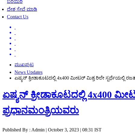
ಬರೆಯಿರಿ
ದೇಶ ಸೇವೆ ಮಾಡಿ
Contact Us
ಮುಖಪುಟ
News Updates
​​​​​​​ಏಷ್ಯನ್ ಕ್ರೀಡಾಕೂಟದಲ್ಲಿ 4x400 ಮೀಟರ್ ಮಿಶ್ರ ರಿಲೇ ಸ್ಪರ್ಧೆಯಲ್
​​​​​​​ಏಷ್ಯನ್ ಕ್ರೀಡಾಕೂಟದಲ್ಲಿ 4x400 
ಪ್ರಧಾನಮಂತ್ರಿಯವರು
Published By : Admin | October 3, 2023 | 08:31 IST