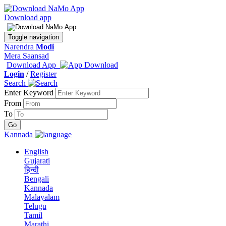
Download app
Toggle navigation
Narendra
Modi
Mera Saansad
Download App
Login
/
Register
Search
Enter Keyword
From
To
Kannada
English
Gujarati
हिन्दी
Bengali
Kannada
Malayalam
Telugu
Tamil
Marathi