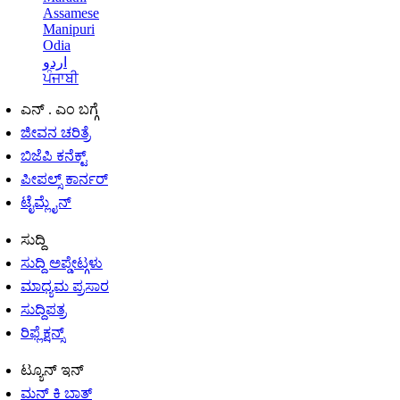
Assamese
Manipuri
Odia
اردو
ਪੰਜਾਬੀ
ಎನ್ . ಎಂ ಬಗ್ಗೆ
ಜೀವನ ಚರಿತ್ರೆ
ಬಿಜೆಪಿ ಕನೆಕ್ಟ್
ಪೀಪಲ್ಸ್ ಕಾರ್ನರ್
ಟೈಮ್ಲೈನ್
ಸುದ್ದಿ
ಸುದ್ದಿ ಅಪ್ಡೇಟ್ಗಳು
ಮಾಧ್ಯಮ ಪ್ರಸಾರ
ಸುದ್ದಿಪತ್ರ
ರಿಫ್ಲೆಕ್ಷನ್ಸ್
ಟ್ಯೂನ್ ಇನ್
ಮನ್ ಕಿ ಬಾತ್