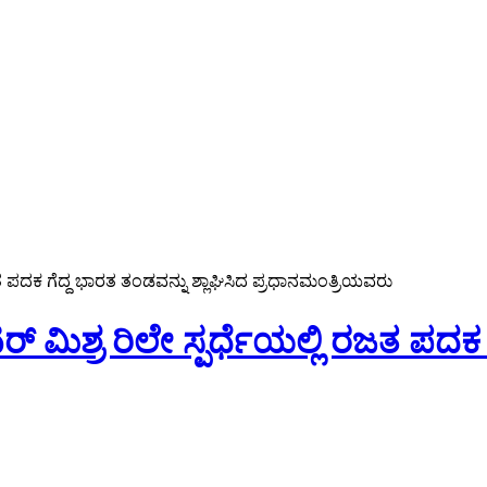
ಲಿ ರಜತ ಪದಕ ಗೆದ್ದ ಭಾರತ ತಂಡವನ್ನು ಶ್ಲಾಘಿಸಿದ ಪ್ರಧಾನಮಂತ್ರಿಯವರು
ಮೀಟರ್ ಮಿಶ್ರ ರಿಲೇ ಸ್ಪರ್ಧೆಯಲ್ಲಿ ರಜತ ಪದ