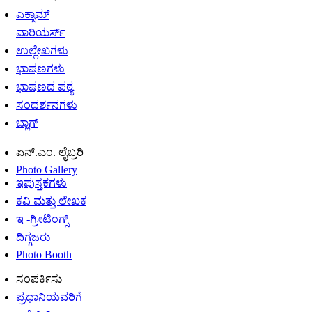
ಎಕ್ಸಾಮ್
ವಾರಿಯರ್ಸ್
ಉಲ್ಲೇಖಗಳು
ಭಾಷಣಗಳು
ಭಾಷಣದ ಪಠ್ಯ
ಸಂದರ್ಶನಗಳು
ಬ್ಲಾಗ್
ಏನ್.ಎಂ. ಲೈಬ್ರರಿ
Photo Gallery
ಇಪುಸ್ತಕಗಳು
ಕವಿ ಮತ್ತು ಲೇಖಕ
ಇ -ಗ್ರೀಟಿಂಗ್ಸ್
ದಿಗ್ಗಜರು
Photo Booth
ಸಂಪರ್ಕಿಸು
ಪ್ರಧಾನಿಯವರಿಗೆ