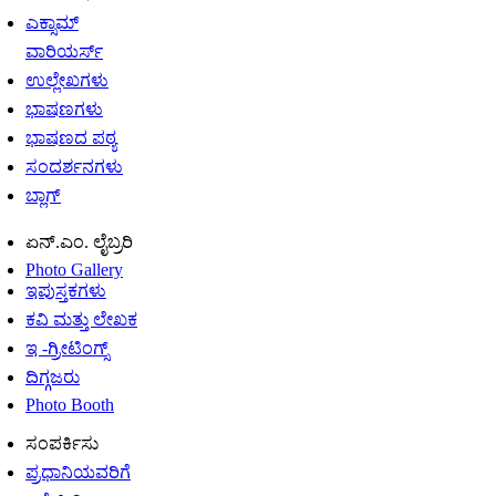
ಎಕ್ಸಾಮ್
ವಾರಿಯರ್ಸ್
ಉಲ್ಲೇಖಗಳು
ಭಾಷಣಗಳು
ಭಾಷಣದ ಪಠ್ಯ
ಸಂದರ್ಶನಗಳು
ಬ್ಲಾಗ್
ಏನ್.ಎಂ. ಲೈಬ್ರರಿ
Photo Gallery
ಇಪುಸ್ತಕಗಳು
ಕವಿ ಮತ್ತು ಲೇಖಕ
ಇ -ಗ್ರೀಟಿಂಗ್ಸ್
ದಿಗ್ಗಜರು
Photo Booth
ಸಂಪರ್ಕಿಸು
ಪ್ರಧಾನಿಯವರಿಗೆ