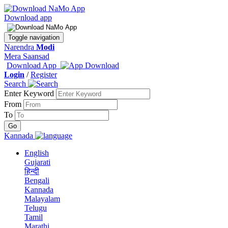
Download app
Toggle navigation
Narendra
Modi
Mera Saansad
Download App
Login
/
Register
Search
Enter Keyword
From
To
Kannada
English
Gujarati
हिन्दी
Bengali
Kannada
Malayalam
Telugu
Tamil
Marathi