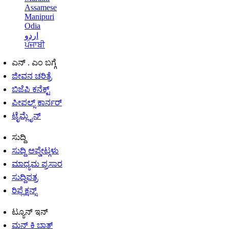
Assamese
Manipuri
Odia
اردو
ਪੰਜਾਬੀ
ಎನ್ . ಎಂ ಬಗ್ಗೆ
ಜೀವನ ಚರಿತ್ರೆ
ಬಿಜೆಪಿ ಕನೆಕ್ಟ್
ಪೀಪಲ್ಸ್ ಕಾರ್ನರ್
ಟೈಮ್ಲೈನ್
ಸುದ್ದಿ
ಸುದ್ದಿ ಅಪ್ಡೇಟ್ಗಳು
ಮಾಧ್ಯಮ ಪ್ರಸಾರ
ಸುದ್ದಿಪತ್ರ
ರಿಫ್ಲೆಕ್ಷನ್ಸ್
ಟ್ಯೂನ್ ಇನ್
ಮನ್ ಕಿ ಬಾತ್