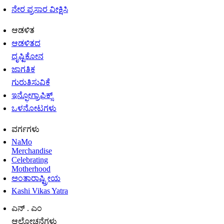
ನೇರ ಪ್ರಸಾರ ವೀಕ್ಷಿಸಿ
ಆಡಳಿತ
ಆಡಳಿತದ
ದೃಷ್ಟಿಕೋನ
ಜಾಗತಿಕ
ಗುರುತಿಸುವಿಕೆ
ಇನ್ಫೋಗ್ರಾಫಿಕ್ಸ್
ಒಳನೋಟಗಳು
ವರ್ಗಗಳು
NaMo
Merchandise
Celebrating
Motherhood
ಅಂತಾರಾಷ್ಟ್ರೀಯ
Kashi Vikas Yatra
ಎನ್ . ಎಂ
ಆಲೋಚನೆಗಳು