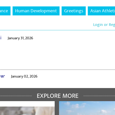
ance
Human Development
Greetings
Asian Athle
Login or Re
ai
January 31, 2026
war
January 02, 2026
EXPLORE MORE
umar
November 26, 2025