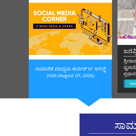
yu
ಶೇರ್
Reena Chau
ಜನಪ
जय हो
ಶ್ರೀರ
ಶೇರ್
ಧ್ವಜಾ
ಸಾಮಾಜಿಕ ಮಾಧ್ಯಮ ಕಾರ್ನರ್ 07 ಆಗಸ್ಟ್
ಪ್ರಧಾ
2026 (August 07, 2026)
Vie
PRATAP SI
🚩🚩🚩🚩 जय श
ಶೇರ್
ಸಾಮಾ
Ambikesh 