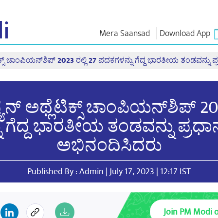
i
Mera Saansad
Download App
ಿಕ್ಸ್ ಚಾಂಪಿಯನ್‌ಶಿಪ್ 2023 ರಲ್ಲಿ 27 ಪದಕಗಳನ್ನು ಗೆದ್ದ ಭಾರತೀಯ ತಂಡವನ್ನು
 ಇನ್
ಆಡಳಿತ
ವರ್ಗಗಳು
ಎನ್ . ಎಂ
ಆಲೋಚನೆ
ಬಾತ್
ಆಡಳಿತದ ದೃಷ್ಟಿಕೋನ
NaMo Merchandise
 ವೀಕ್ಷಿಸಿ
ಜಾಗತಿಕ ಗುರುತಿಸುವಿಕೆ
Celebrating
ಎಕ್ಸಾಮ್ ವಾ
ನ್ ಅಥ್ಲೆಟಿಕ್ಸ್ ಚಾಂಪಿಯನ್‌ಶಿಪ್ 202
Motherhood
ಇನ್ಫೋಗ್ರಾಫಿಕ್ಸ್
ಉಲ್ಲೇಖಗಳ
ಅಂತಾರಾಷ್ಟ್ರೀಯ
ಒಳನೋಟಗಳು
ಭಾಷಣಗಳು
 ಗೆದ್ದ ಭಾರತೀಯ ತಂಡವನ್ನು ಪ್ರಧಾ
Kashi Vikas Yatra
ಭಾಷಣದ ಪಠ್
ಸಂದರ್ಶನಗ
ಅಭಿನಂದಿಸಿದರು
ಬ್ಲಾಗ್
Published By : Admin | July 17, 2023 | 12:17 IST
Join PM Modi 