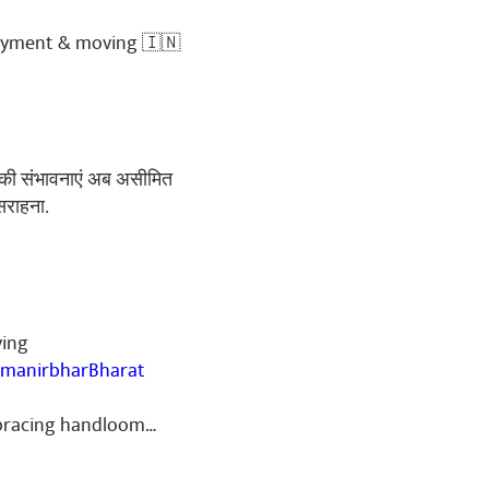
loyment & moving 🇮🇳
ेट की संभावनाएं अब असीमित
सराहना.
ving
manirbharBharat
embracing handloom…