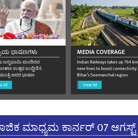
rasia
August 28, 2023
್ರಿಯ ಭಾಷಣಗಳು
MEDIA COVERAGE
ಾಮ ಜನ್ಮಭೂಮಿ ಮಂದಿರದ
Indian Railways takes up 764 km
ರೋಹಣ ಉತ್ಸವ ಉದ್ದೇಶಿಸಿ
new lines to boost connectivity 
ನಮಂತ್ರಿ ಅವರ ಭಾಷಣ
Bihar’s Seemanchal region
w All
View All
NGH
July 20, 2023
्री राम।
ಜಿಕ ಮಾಧ್ಯಮ ಕಾರ್ನರ್ 07 ಆಗಸ್ಟ್
Pandey
July 19, 2023