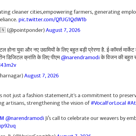
reating cleaner cities,empowering farmers, generating emp
eliance.
pic.twitter.com/QfUG1QdW1b
🇳 (@pointponder)
August 7, 2026
 होना युवा और नए उद्यमियों के लिए बहुत बड़ी प्रेरणा है. ई-कॉमर्स मार्क
हतरीन डिजिटल क्रांति के लिए पीएम
@narendramodi
के विजन की बहुत 
tJ43m2v
dharnagar)
August 7, 2026
 not just a fashion statement,it's a commitment to preser
g artisans, strengthening the vision of
#VocalForLocal
#At
PM
@narendramodi
Ji’s call to celebrate our weavers by 
7xp92uq