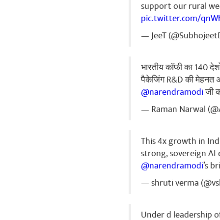
support our rural wea
pic.twitter.com/qnW
Dr Sudhans
मुझे गर्व है कि 
— JeeT (@Subhojeet
किया जायेगा। ज
ಶೇರ್
भारतीय कॉफी का 140 देशों 
पैकेजिंग R&D की मेहनत अ
@narendramodi
जी क
Raghvendra
— Raman Narwal (@
भारत माता की ज
ಶೇರ್
This 4x growth in Ind
strong, sovereign AI
@narendramodi
’s b
— shruti verma (@vs
Under d leadership o