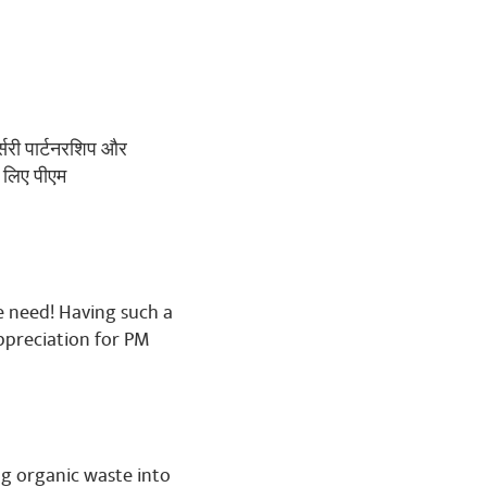
ै ।आप का को युगों युगों तक याद
र्सरी पार्टनरशिप और
े लिए पीएम
we need! Having such a
ppreciation for PM
g organic waste into