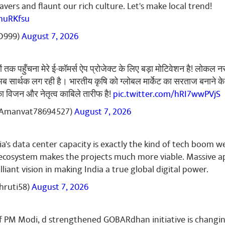
vers and flaunt our rich culture. Let's make local trend!
huRKfsu
hu Dutt Sharma
July 19, 2023
मैंने मोदी युग में जन्म लिया। आपकी कड़ी मेहनत और देश के लिए समर्पण एक मिसाल ह
D999)
August 7, 2026
य श्री राम🚩🚩
तक पहुँचना मेरे ई-कॉमर्स ऐप प्रोजेक्ट के लिए बड़ा मोटिवेशन है! लोकल न
ब सार्थक लग रही है। भारतीय कृषि को ग्लोबल मार्केट का सरताज बनाने क
ा विजन और नेतृत्व काबिले तारीफ है!
pic.twitter.com/hRI7wwPVjS
 Raghuwanshi
July 18, 2023
Amanvat78694527)
August 7, 2026
य
ia's data center capacity is exactly the kind of tech boom 
 ecosystem makes the projects much more viable. Massive a
rilliant vision in making India a true global digital power.
hruti58)
August 7, 2026
f PM Modi, d strengthened GOBARdhan initiative is changin