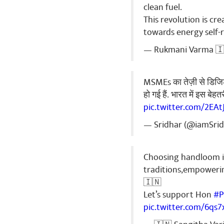
clean fuel.
This revolution is c
towards energy self-r
— Rukmani Varma 🇮
MSMEs का तेज़ी से डिजिटल
हो गई हैं. भारत में इस बे
pic.twitter.com/2EA
— Sridhar (@iamSri
Choosing handloom is
traditions,empowerin
🇮🇳
Let’s support Hon
#
pic.twitter.com/6qs