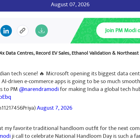
August 07, 2026
Join PM Modi 
n
July 19, 2023
: 4x Data Centres, Record EV Sales, Ethanol Validation & Northeas
ime minister felicitates honouring Athletes at the Asian Athlete
atulations 👏 many felicitations. Prime minister never hesitates 
at's his yet another great facet . jai hind
dian tech scene! 🔥 Microsoft opening its biggest data cent
g AI-driven e-commerce apps is going to be so much smooth
ks to PM
@narendramodi
for making India a global tech hu
tbEbq
r
July 19, 2023
11217456Priya)
August 7, 2026
ut my favorite traditional handloom outfit for the next co
modi
ji call to celebrate National Handloom Day is such a fa