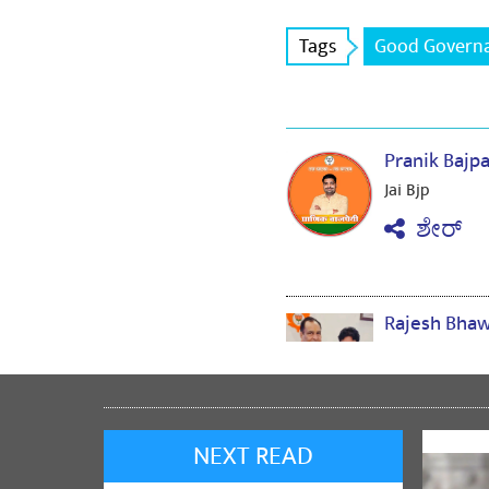
Tags
Good Govern
Pranik Bajp
Jai Bjp
ಶೇರ್
Rajesh Bha
jai shree ram
ಶೇರ್
NEXT READ
Jitendra K