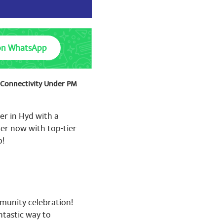
on WhatsApp
t Connectivity Under PM
s Game of 2023 with 27 gold
to honour those who are
er in Hyd with a
er now with top-tier
b!
mmunity celebration!
ntastic way to