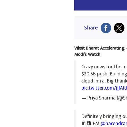
🇮🇳
ಶೇರ್
Share
bhaskar se
Viksit Bharat Accelerating
honourable pr
Modi’s Watch
medals. congr
competent . Th
Crazy news for the In
ಶೇರ್
$20.5B push. Buildin
cloud infra. Big than
pic.twitter.com/jJJAl
Bipin kuma
— Priya Sharma (@Sh
जय हो
ಶೇರ್
Definitely bringing o
🧵📷 PM
@narendra