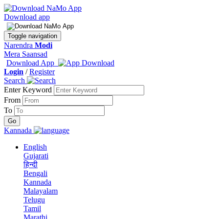
Download app
Toggle navigation
Narendra
Modi
Mera Saansad
Download App
Login
/
Register
Search
Enter Keyword
From
To
Kannada
English
Gujarati
हिन्दी
Bengali
Kannada
Malayalam
Telugu
Tamil
Marathi