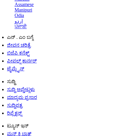
Assamese
Manipuri
Odia
اردو
ਪੰਜਾਬੀ
ಎನ್ . ಎಂ ಬಗ್ಗೆ
ಜೀವನ ಚರಿತ್ರೆ
ಬಿಜೆಪಿ ಕನೆಕ್ಟ್
ಪೀಪಲ್ಸ್ ಕಾರ್ನರ್
ಟೈಮ್ಲೈನ್
ಸುದ್ದಿ
ಸುದ್ದಿ ಅಪ್ಡೇಟ್ಗಳು
ಮಾಧ್ಯಮ ಪ್ರಸಾರ
ಸುದ್ದಿಪತ್ರ
ರಿಫ್ಲೆಕ್ಷನ್ಸ್
ಟ್ಯೂನ್ ಇನ್
ಮನ್ ಕಿ ಬಾತ್