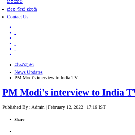
ಬರೆಯಿರಿ
ದೇಶ ಸೇವೆ ಮಾಡಿ
Contact Us
ಮುಖಪುಟ
News Updates
PM Modi's interview to India TV
PM Modi's interview to India 
Published By : Admin | February 12, 2022 | 17:19 IST
Share