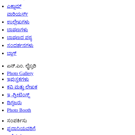
ಎಕ್ಸಾಮ್
ವಾರಿಯರ್ಸ್
ಉಲ್ಲೇಖಗಳು
ಭಾಷಣಗಳು
ಭಾಷಣದ ಪಠ್ಯ
ಸಂದರ್ಶನಗಳು
ಬ್ಲಾಗ್
ಏನ್.ಎಂ. ಲೈಬ್ರರಿ
Photo Gallery
ಇಪುಸ್ತಕಗಳು
ಕವಿ ಮತ್ತು ಲೇಖಕ
ಇ -ಗ್ರೀಟಿಂಗ್ಸ್
ದಿಗ್ಗಜರು
Photo Booth
ಸಂಪರ್ಕಿಸು
ಪ್ರಧಾನಿಯವರಿಗೆ