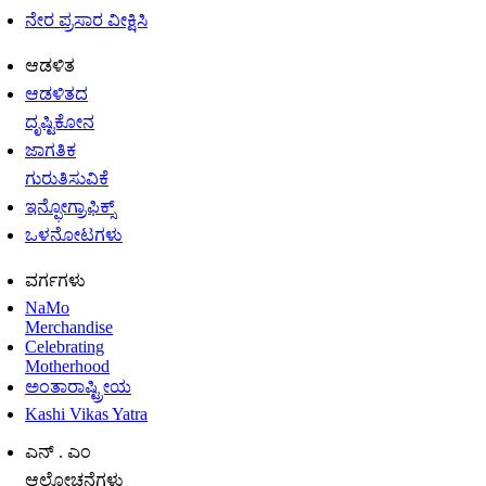
ನೇರ ಪ್ರಸಾರ ವೀಕ್ಷಿಸಿ
ಆಡಳಿತ
ಆಡಳಿತದ
ದೃಷ್ಟಿಕೋನ
ಜಾಗತಿಕ
ಗುರುತಿಸುವಿಕೆ
ಇನ್ಫೋಗ್ರಾಫಿಕ್ಸ್
ಒಳನೋಟಗಳು
ವರ್ಗಗಳು
NaMo
Merchandise
Celebrating
Motherhood
ಅಂತಾರಾಷ್ಟ್ರೀಯ
Kashi Vikas Yatra
ಎನ್ . ಎಂ
ಆಲೋಚನೆಗಳು