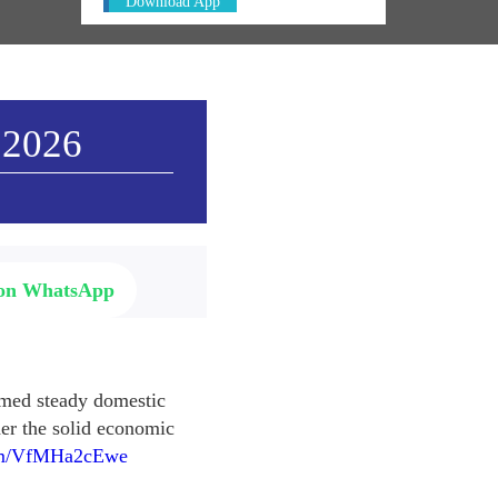
Download App
 2026
 on WhatsApp
rmed steady domestic
er the solid economic
com/VfMHa2cEwe