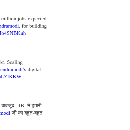
 million jobs expected
ndramodi
, for building
/4Mo4SNBKuh
 📈 Scaling
endramodi
’s digital
CcnLZIKKW
 बावजूद, RBI ने हमारी
modi
जी का बहुत-बहुत