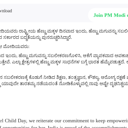
Join PM Modi
ೋದಿಯವರು ರಾಷ್ಟ್ರೀಯ ಹೆಣ್ಣು ಮಕ್ಕಳ ದಿನವಾದ ಇಂದು, ಹೆಣ್ಣು ಮಗುವನ್ನು ಸಬಲೀಕ
ರ್ಕಾರದ ಬದ್ಧತೆಯನ್ನು ಪುನರುಚ್ಚರಿಸಿದ್ದಾರೆ.
 ಶ್ರೀ ಮೋದಿಯವರು:
ನವಾದ ಇಂದು, ಹೆಣ್ಣು ಮಗುವನ್ನು ಸಬಲೀಕರಣಗೊಳಿಸಿ, ಆಕೆಗೆ ವ್ಯಾಪಕವಾದ ಅವಕಾ
ತ್ತೇವೆ. ಎಲ್ಲಾ ಕ್ಷೇತ್ರಗಳಲ್ಲಿ ಹೆಣ್ಣು ಮಕ್ಕಳ ಸಾಧನೆಗಳ ಬಗ್ಗೆ ಭಾರತ ಹೆಮ್ಮೆಪಡುತ್ತ
ನ ಸಬಲೀಕರಣಕ್ಕೆ ಕೊಡುಗೆ ನೀಡಿದ ಶಿಕ್ಷಣ, ತಂತ್ರಜ್ಞಾನ, ಕೌಶಲ್ಯ, ಆರೋಗ್ಯ ರಕ್ಷಣೆ
ುದ್ಧ ಯಾವುದೇ ತಾರತಮ್ಯ ನಡೆಯದಂತೆ ನೋಡಿಕೊಳ್ಳುವಲ್ಲಿ ನಾವು ಅಷ್ಟೇ ದೃಢನಿಶ್ಚ
rl Child Day, we reiterate our commitment to keep empowerin
 opportunities for her. India is proud of the accomplishments 