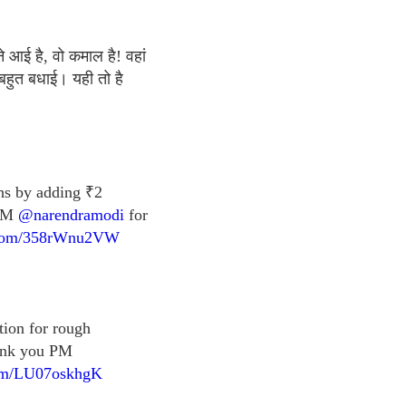
े आई है, वो कमाल है! वहां
बहुत बधाई। यही तो है
hs by adding ₹2
 PM
@narendramodi
for
r.com/358rWnu2VW
tion for rough
hank you PM
com/LU07oskhgK