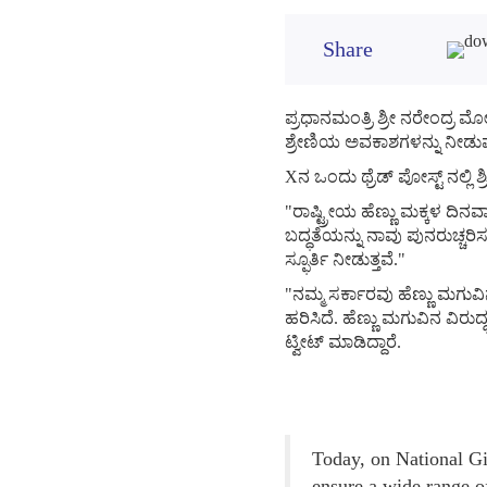
Share
ಪ್ರಧಾನಮಂತ್ರಿ ಶ್ರೀ ನರೇಂದ್ರ ಮ
ಶ್ರೇಣಿಯ ಅವಕಾಶಗಳನ್ನು ನೀಡುವ ಸ
Xನ ಒಂದು ಥ್ರೆಡ್ ಪೋಸ್ಟ್ ನಲ್ಲಿ
"ರಾಷ್ಟ್ರೀಯ ಹೆಣ್ಣು ಮಕ್ಕಳ ದಿ
ಬದ್ಧತೆಯನ್ನು ನಾವು ಪುನರುಚ್ಚರಿಸು
ಸ್ಫೂರ್ತಿ ನೀಡುತ್ತವೆ."
"ನಮ್ಮ ಸರ್ಕಾರವು ಹೆಣ್ಣು ಮಗುವಿ
ಹರಿಸಿದೆ. ಹೆಣ್ಣು ಮಗುವಿನ ವಿರ
ಟ್ವೀಟ್ ಮಾಡಿದ್ದಾರೆ.
Today, on National Gi
ensure a wide range of