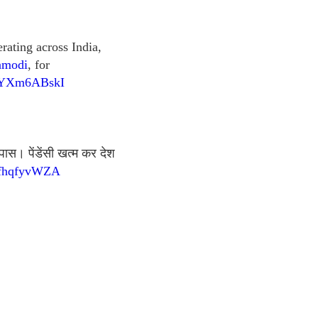
rating across India,
amodi
, for
m/tYXm6ABskI
पास। पेंडेंसी खत्म कर देश
/RfhqfyvWZA