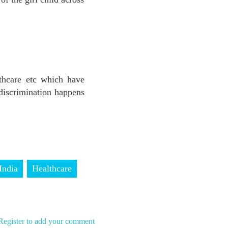
lthcare etc which have
 discrimination happens
 India
Healthcare
Register to add your comment