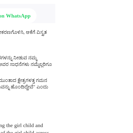
 on WhatsApp
ರಣಗೊಳಿಸಿ, ಆಕೆಗೆ ವಿಸ್ತೃತ
ಶಗಳನ್ನು ನೀಡುವ ನಮ್ಮ
ದೆ. ಅವರ ಸಾಧನೆಗಳು ನಮ್ಮೆಲ್ಲರಿಗೂ
 ಮುಂತಾದ ಕ್ಷೇತ್ರಗಳತ್ತ ಗಮನ
ಯವನ್ನು ಹೊಂದಿದ್ದೇವೆ" ಎಂದು
g the girl child and
of the girl child across