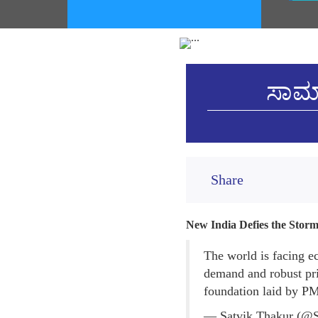
ಸಾಮಾ
Share
New India Defies the Stor
The world is facing e
demand and robust pri
foundation laid by P
— Satvik Thakur (@