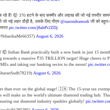
 रहे हैं! 🤯 370 हटने के बाद कश्मीर और लद्दाख की जो नई तस्वीर सामन
 की जो नई लहर दौड़ी है, उसके लिए पीएम
@narendramodi
जी को बहुत-
 भारत
pic.twitter.com/j8ahPr2ZDj
@NiharikaMe66357)
August 6, 2026
🤯 Indian Bank practically built a new bank in just 15 mont
ng towards a massive ₹35 TRILLION target! Huge cheers to
MEs and taking our banking sector to the moon!
pic.twitte
SharanSudh78219)
August 6, 2026
ter than ever on the global stage! 🇮🇳 The 15-year tax exemp
s will make us the world's ultimate diamond trading hub. T
nsuring our diamond industry sparkles globally!
pic.twitter.
Sonalis91285385)
August 6, 2026