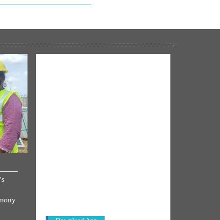
NM ON THE GO
's
Always be the first to hear from the
PM. Get the App Now!
emony