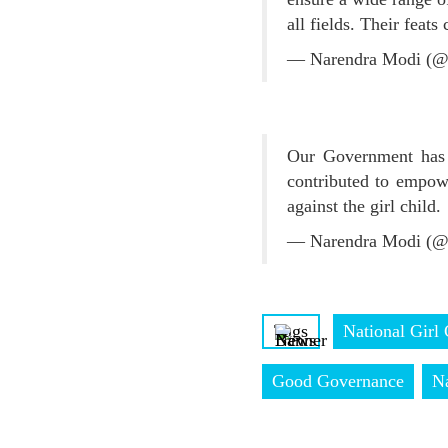
all fields. Their feats 
— Narendra Modi (@
Our Government has f
contributed to empowe
against the girl child.
— Narendra Modi (@
Tags
National Girl
Good Governance
Na