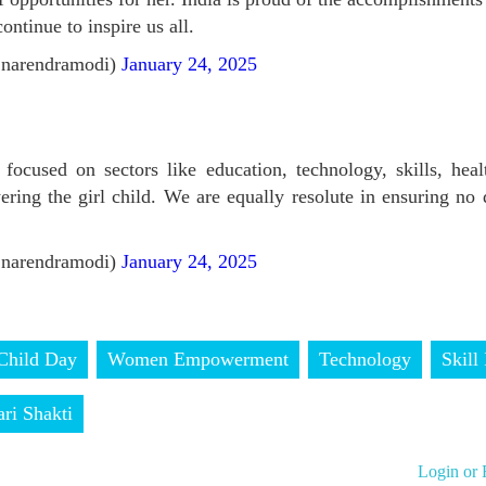
continue to inspire us all.
narendramodi)
January 24, 2025
ocused on sectors like education, technology, skills, hea
ring the girl child. We are equally resolute in ensuring no
narendramodi)
January 24, 2025
 Child Day
Women Empowerment
Technology
Skill
ri Shakti
Login or 