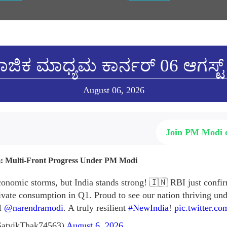
ಜಿಕ ಮಾಧ್ಯಮ ಕಾರ್ನರ್ 06 ಆಗಸ್ಟ್
August 06, 2026
Join PM Modi
m: Multi-Front Progress Under PM Modi
conomic storms, but India stands strong! 🇮🇳 RBI just confi
vate consumption in Q1. Proud to see our nation thriving und
M
@narendramodi
. A truly resilient
#NewIndia
!
pic.twitter.
SatvikThak74563)
August 6, 2026