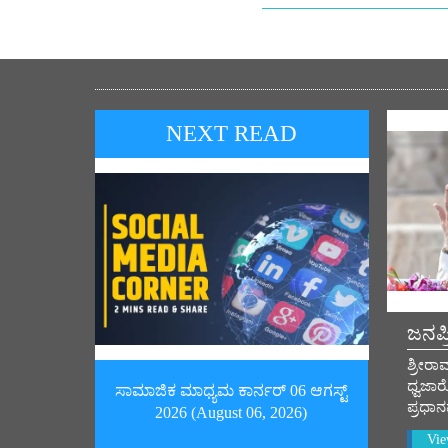
NEXT READ
ಜನಪ
ಶ್ರೀರ
ಧ್ವಜಾ
ಸಾಮಾಜಿಕ ಮಾಧ್ಯಮ ಕಾರ್ನರ್ 06 ಆಗಸ್ಟ್
ಪ್ರಧಾ
2026 (August 06, 2026)
Vie