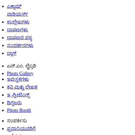
ಎಕ್ಸಾಮ್
ವಾರಿಯರ್ಸ್
ಉಲ್ಲೇಖಗಳು
ಭಾಷಣಗಳು
ಭಾಷಣದ ಪಠ್ಯ
ಸಂದರ್ಶನಗಳು
ಬ್ಲಾಗ್
ಏನ್.ಎಂ. ಲೈಬ್ರರಿ
Photo Gallery
ಇಪುಸ್ತಕಗಳು
ಕವಿ ಮತ್ತು ಲೇಖಕ
ಇ -ಗ್ರೀಟಿಂಗ್ಸ್
ದಿಗ್ಗಜರು
Photo Booth
ಸಂಪರ್ಕಿಸು
ಪ್ರಧಾನಿಯವರಿಗೆ