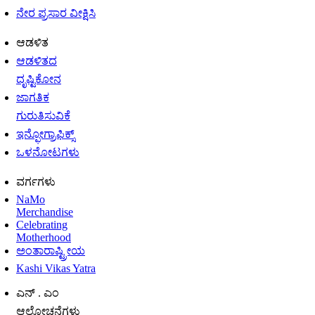
ನೇರ ಪ್ರಸಾರ ವೀಕ್ಷಿಸಿ
ಆಡಳಿತ
ಆಡಳಿತದ
ದೃಷ್ಟಿಕೋನ
ಜಾಗತಿಕ
ಗುರುತಿಸುವಿಕೆ
ಇನ್ಫೋಗ್ರಾಫಿಕ್ಸ್
ಒಳನೋಟಗಳು
ವರ್ಗಗಳು
NaMo
Merchandise
Celebrating
Motherhood
ಅಂತಾರಾಷ್ಟ್ರೀಯ
Kashi Vikas Yatra
ಎನ್ . ಎಂ
ಆಲೋಚನೆಗಳು