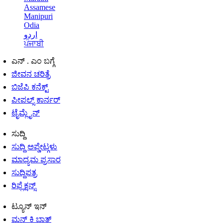
Assamese
Manipuri
Odia
اردو
ਪੰਜਾਬੀ
ಎನ್ . ಎಂ ಬಗ್ಗೆ
ಜೀವನ ಚರಿತ್ರೆ
ಬಿಜೆಪಿ ಕನೆಕ್ಟ್
ಪೀಪಲ್ಸ್ ಕಾರ್ನರ್
ಟೈಮ್ಲೈನ್
ಸುದ್ದಿ
ಸುದ್ದಿ ಅಪ್ಡೇಟ್ಗಳು
ಮಾಧ್ಯಮ ಪ್ರಸಾರ
ಸುದ್ದಿಪತ್ರ
ರಿಫ್ಲೆಕ್ಷನ್ಸ್
ಟ್ಯೂನ್ ಇನ್
ಮನ್ ಕಿ ಬಾತ್