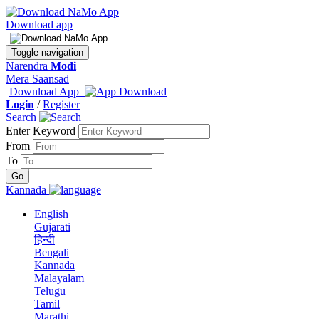
Download app
Toggle navigation
Narendra
Modi
Mera Saansad
Download App
Login
/
Register
Search
Enter Keyword
From
To
Kannada
English
Gujarati
हिन्दी
Bengali
Kannada
Malayalam
Telugu
Tamil
Marathi