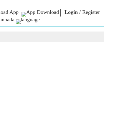
oad App
Login
/
Register
annada
ಏನ್.ಎಂ. ಲೈಬ್ರರಿ
ಸಂಪರ್ಕಿಸು
ಗಳು
Photo Gallery
ಪ್ರಧಾನಿಯವರಿಗೆ
ಇಪುಸ್ತಕಗಳು
ಬರೆಯಿರಿ
ರಿಯರ್ಸ್
ಕವಿ ಮತ್ತು ಲೇಖಕ
ದೇಶ ಸೇವೆ ಮಾಡಿ
ು
ಇ -ಗ್ರೀಟಿಂಗ್ಸ್
Contact Us
ದಿಗ್ಗಜರು
ಯ
Photo Booth
ಳು