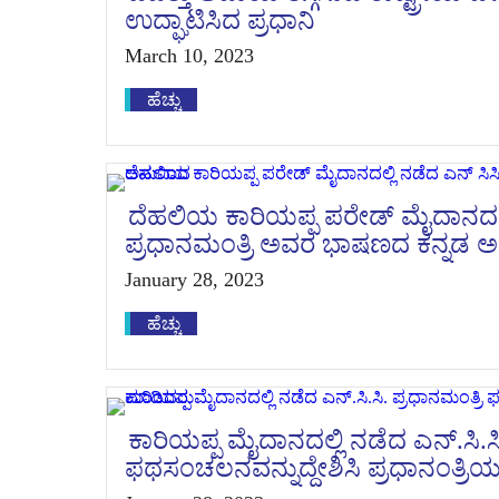
ಉದ್ಘಾಟಿಸಿದ ಪ್ರಧಾನಿ
March 10, 2023
ಹೆಚ್ಚು
ದೆಹಲಿಯ ಕಾರಿಯಪ್ಪ ಪರೇಡ್ ಮೈದಾನದಲ್ಲ
ಪ್ರಧಾನಮಂತ್ರಿ ಅವರ ಭಾಷಣದ ಕನ್ನಡ 
January 28, 2023
ಹೆಚ್ಚು
​​​​​​​ಕಾರಿಯಪ್ಪ ಮೈದಾನದಲ್ಲಿ ನಡೆದ ಎನ್.ಸಿ.
ಫಥಸಂಚಲನವನ್ನುದ್ದೇಶಿಸಿ ಪ್ರಧಾನಂತ್