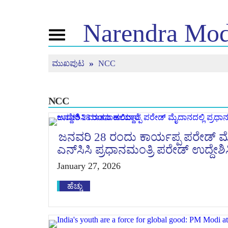
Narendra
Mod
Toggle
navigation
ಮುಖಪುಟ
NCC
ಎನ್ . ಎಂ ಬಗ್ಗೆ
ಸುದ್ದಿ
ಟ್ಯೂನ್
ಜೀವನ ಚರಿತ್ರೆ
ಸುದ್ದಿ ಅಪ್ಡೇಟ್ಗಳು
ಮನ್ ಕಿ 
ಬಿಜೆಪಿ ಕನೆಕ್ಟ್
ಮಾಧ್ಯಮ ಪ್ರಸಾರ
ನೇರ ಪ್ರಸಾರ
NCC
ಪೀಪಲ್ಸ್ ಕಾರ್ನರ್
ಸುದ್ದಿಪತ್ರ
ಟೈಮ್ಲೈನ್
ರಿಫ್ಲೆಕ್ಷನ್ಸ್
ಜನವರಿ 28 ರಂದು ಕಾರ್ಯಪ್ಪ ಪರೇಡ್ ಮೈ
ಎನ್‌ಸಿಸಿ ಪ್ರಧಾನಮಂತ್ರಿ ಪರೇಡ್ ಉದ್ದೇಶ
January 27, 2026
ಹೆಚ್ಚು