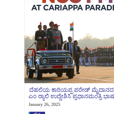
ದೆಹಲಿಯ ಕಾರಿಯಪ್ಪ ಪರೇಡ್ ಮೈದಾನದಲ್ಲಿ
ಎಂ ರ‍್ಯಾಲಿ ಉದ್ದೇಶಿಸಿ ಪ್ರಧಾನಮಂತ್ರಿ ಭ
January 26, 2025