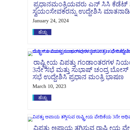
ಪ್ರಧಾನಮಂತ್ರಿಯವರು ಎನ್ ಸಿಸಿ ಕೆಡೆಟ
ಸ್ವಯಂಸೇವಕರನ್ನು ಉದ್ದೇಶಿಸಿ ಮಾತನಾಡ
January 24, 2024
ಹೆಚ್ಚು
ರಾಷ್ಟ್ರೀಯ ವಿಪತ್ತು ಗಂಡಾಂತರಗಳ ನಿಯಂ
3ನೇ ಸಭೆ ಮತ್ತು ಸುಭಾಷ್ ಚಂದ್ರ ಬೋಸ್
ಸಭೆ ಉದ್ದೇಶಿಸಿ ಪ್ರಧಾನ ಮಂತ್ರಿ ಭಾಷಣ
March 10, 2023
ಹೆಚ್ಚು
ವಿಪತ್ತು ಅಪಾಯ ತಗ್ಗಿಸುವ ರಾಷ್ಟ್ರೀಯ 