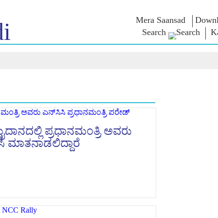
Mera Saansad
Downl
i
Search
K
 ಇನ್
ಆಡಳಿತ
ವರ್ಗಗಳು
ಎನ್ . ಎಂ
ಆಲೋಚನೆ
NaMo Merchandise
ಬಾತ್
ಆಡಳಿತದ ದೃಷ್ಟಿಕೋನ
Celebrating
 ವೀಕ್ಷಿಸಿ
ಜಾಗತಿಕ ಗುರುತಿಸುವಿಕೆ
ಎಕ್ಸಾಮ್ ವಾ
Motherhood
ಇನ್ಫೋಗ್ರಾಫಿಕ್ಸ್
ಅಂತಾರಾಷ್ಟ್ರೀಯ
ಉಲ್ಲೇಖಗಳ
ಒಳನೋಟಗಳು
Kashi Vikas Yatra
ಭಾಷಣಗಳು
ದಾನದಲ್ಲಿ ಪ್ರಧಾನಮಂತ್ರಿ ಅವರು
ಭಾಷಣದ ಪಠ್
ಿಸಿ ಮಾತನಾಡಲಿದ್ದಾರೆ
ಸಂದರ್ಶನಗ
ಬ್ಲಾಗ್