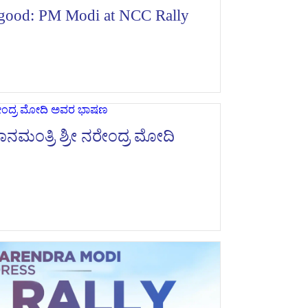
al good: PM Modi at NCC Rally
್ರಧಾನಮಂತ್ರಿ ಶ್ರೀ ನರೇಂದ್ರ ಮೋದಿ