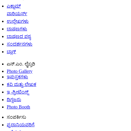
ಎಕ್ಸಾಮ್
ವಾರಿಯರ್ಸ್
ಉಲ್ಲೇಖಗಳು
ಭಾಷಣಗಳು
ಭಾಷಣದ ಪಠ್ಯ
ಸಂದರ್ಶನಗಳು
ಬ್ಲಾಗ್
ಏನ್.ಎಂ. ಲೈಬ್ರರಿ
Photo Gallery
ಇಪುಸ್ತಕಗಳು
ಕವಿ ಮತ್ತು ಲೇಖಕ
ಇ -ಗ್ರೀಟಿಂಗ್ಸ್
ದಿಗ್ಗಜರು
Photo Booth
ಸಂಪರ್ಕಿಸು
ಪ್ರಧಾನಿಯವರಿಗೆ