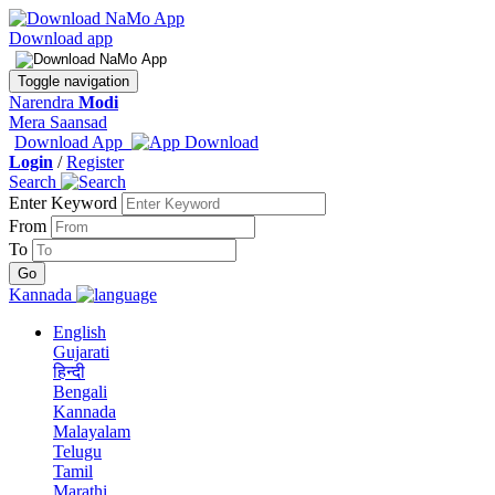
Download app
Toggle navigation
Narendra
Modi
Mera Saansad
Download App
Login
/
Register
Search
Enter Keyword
From
To
Kannada
English
Gujarati
हिन्दी
Bengali
Kannada
Malayalam
Telugu
Tamil
Marathi