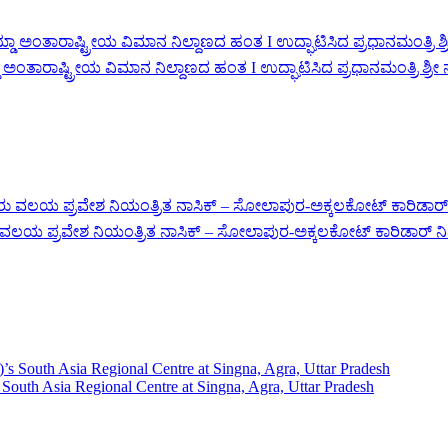
ತಾರಾಷ್ಟ್ರೀಯ ವಿಮಾನ ನಿಲ್ದಾಣದ ಹಂತ I ಉದ್ಘಾಟಿಸಿದ ಪ್ರಧಾನಮಂತ್ರಿ ಶ್ರೀ
ಹಸಿರು ವಲಯ ಪ್ರವೇಶ ನಿಯಂತ್ರಿತ ನಾಸಿಕ್ – ಸೋಲಾಪುರ-ಅಕ್ಕಲಕೋಟ್ ಕಾರಿಡಾರ್
s South Asia Regional Centre at Singna, Agra, Uttar Pradesh