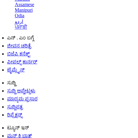
Assamese
Manipuri
Odia
اردو
ਪੰਜਾਬੀ
ಎನ್ . ಎಂ ಬಗ್ಗೆ
ಜೀವನ ಚರಿತ್ರೆ
ಬಿಜೆಪಿ ಕನೆಕ್ಟ್
ಪೀಪಲ್ಸ್ ಕಾರ್ನರ್
ಟೈಮ್ಲೈನ್
ಸುದ್ದಿ
ಸುದ್ದಿ ಅಪ್ಡೇಟ್ಗಳು
ಮಾಧ್ಯಮ ಪ್ರಸಾರ
ಸುದ್ದಿಪತ್ರ
ರಿಫ್ಲೆಕ್ಷನ್ಸ್
ಟ್ಯೂನ್ ಇನ್
ಮನ್ ಕಿ ಬಾತ್