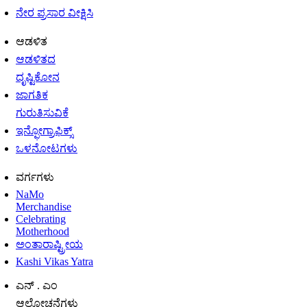
ನೇರ ಪ್ರಸಾರ ವೀಕ್ಷಿಸಿ
ಆಡಳಿತ
ಆಡಳಿತದ
ದೃಷ್ಟಿಕೋನ
ಜಾಗತಿಕ
ಗುರುತಿಸುವಿಕೆ
ಇನ್ಫೋಗ್ರಾಫಿಕ್ಸ್
ಒಳನೋಟಗಳು
ವರ್ಗಗಳು
NaMo
Merchandise
Celebrating
Motherhood
ಅಂತಾರಾಷ್ಟ್ರೀಯ
Kashi Vikas Yatra
ಎನ್ . ಎಂ
ಆಲೋಚನೆಗಳು