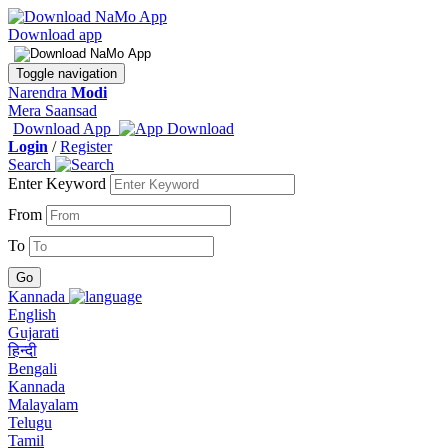
Download app
Toggle navigation
Narendra
Modi
Mera Saansad
Download App
Login
/
Register
Search
Enter Keyword
From
To
Kannada
English
Gujarati
हिन्दी
Bengali
Kannada
Malayalam
Telugu
Tamil