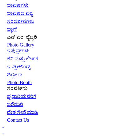
ಭಾಷಣಗಳು
ಭಾಷಣದ ಪಠ್ಯ
ಸಂದರ್ಶನಗಳು
ಬ್ಲಾಗ್
ಏನ್.ಎಂ. ಲೈಬ್ರರಿ
Photo Gallery
ಇಪುಸ್ತಕಗಳು
ಕವಿ ಮತ್ತು ಲೇಖಕ
ಇ -ಗ್ರೀಟಿಂಗ್ಸ್
ದಿಗ್ಗಜರು
Photo Booth
ಸಂಪರ್ಕಿಸು
ಪ್ರಧಾನಿಯವರಿಗೆ
ಬರೆಯಿರಿ
ದೇಶ ಸೇವೆ ಮಾಡಿ
Contact Us