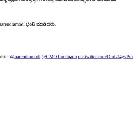
narendramodi ಭೇಟಿ ಮಾಡಿದರು.
nister
@narendramodi
.
@CMOTamilnadu
pic.twitter.com/DtuL14gvPm