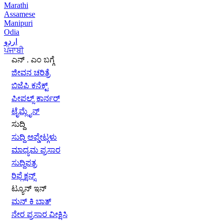
Marathi
Assamese
Manipuri
Odia
اردو
ਪੰਜਾਬੀ
ಎನ್ . ಎಂ ಬಗ್ಗೆ
ಜೀವನ ಚರಿತ್ರೆ
ಬಿಜೆಪಿ ಕನೆಕ್ಟ್
ಪೀಪಲ್ಸ್ ಕಾರ್ನರ್
ಟೈಮ್ಲೈನ್
ಸುದ್ದಿ
ಸುದ್ದಿ ಅಪ್ಡೇಟ್ಗಳು
ಮಾಧ್ಯಮ ಪ್ರಸಾರ
ಸುದ್ದಿಪತ್ರ
ರಿಫ್ಲೆಕ್ಷನ್ಸ್
ಟ್ಯೂನ್ ಇನ್
ಮನ್ ಕಿ ಬಾತ್
ನೇರ ಪ್ರಸಾರ ವೀಕ್ಷಿಸಿ