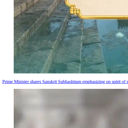
Prime Minister shares Sanskrit Subhashitam emphasizing on spirit of s