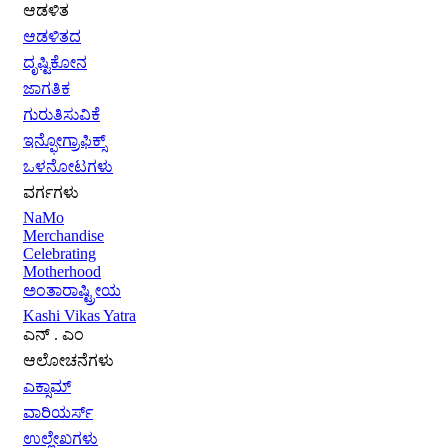
ಆಡಳಿತ
ಆಡಳಿತದ
ದೃಷ್ಟಿಕೋನ
ಜಾಗತಿಕ
ಗುರುತಿಸುವಿಕೆ
ಇನ್ಫೋಗ್ರಾಫಿಕ್ಸ್
ಒಳನೋಟಗಳು
ವರ್ಗಗಳು
NaMo
Merchandise
Celebrating
Motherhood
ಅಂತಾರಾಷ್ಟ್ರೀಯ
Kashi Vikas Yatra
ಎನ್ . ಎಂ
ಆಲೋಚನೆಗಳು
ಎಕ್ಸಾಮ್
ವಾರಿಯರ್ಸ್
ಉಲ್ಲೇಖಗಳು