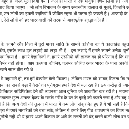
बहुत ही जल्‍द भुला दिया गया। कल ही भारत ने एक भावुक निर्णय लिया है। अब स
ं याद किया जाएगा। जो लोग विभाजन के समय अमानवीय हालात से गुजरे, जिन्‍होंने अत्‍य
, उन लोगों का हमारी स्‍मृतियों में जीवित रहना भी उतना ही जरूरी है। आजादी के 7
ा, ऐसे लोगों को हर भारतवासी की तरफ से आदरपूर्वक श्रद्धांजलि है।
 के सामने और विश्‍व में पूरी मानव जाति के सामने कोरोना का ये कालखंड बहुत
धैर्य, इसके साथ इस लड़ाई को लड़ा भी है। इस लड़ाई में हमारे सामने अनेक चुनौति
म किया है। हमारे वैज्ञानिकों ने, हमारे उद्यमियों की ताकत का ही परिणाम है कि
र्भर नहीं होना। आप कल्‍पना कीजिए, पलभर सोचिए अगर भारत के पास अपनी वैक
े कितने साल बीत गये थे ।
िया में महामारी हो, तब हमें वैक्‍सीन कैसे मिलता। लेकिन भारत को शायद मिलता 
 का सबसे बड़ा वैक्सिनेशन प्रोग्राम हमारे देश में चल रहा है। 54 करोड़ से ज्‍या
 डिजिटल सर्टिफिकेट देने की व्‍यवस्‍था आज दुनिया को आकर्षित कर रही है। महा
लगातार मुफ्त अनाज देकर के उनके गरीब के घर के चूल्‍हे को जलते रखा है और यह
है कि अन्‍य देशों की तुलना में भारत में कम लोग संक्रमित हुए हैं ये भी सही है क
त्रा में हमारे नागरिकों को बचा सके, लेकिन ये हमारे लिए पीठ थपथपाने का विषय न
नौती नहीं थी ये हमारे अपने विकास के आगे के रास्‍तों को बंद करने वाली सोच बन