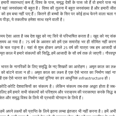
ं हमारी व्‍यवस्‍थाएं कम हैं, विश्‍व के पास, समृद्ध देशों के पास जो हैं वो हमारे पास
 यहां जनसंख्‍या भी बहुत है। विश्‍व की तुलना में बहुत जनसंख्‍या है और हमारी 
ों को हम बचा नहीं पाए हैं। कितने ही बच्‍चों के सिर पर कोई हाथ फेरने वाला चला ग
 पीड़ा, ये तकलीफ हमेशा साथ रहने वाली है।
समय ऐसा आता है जब देश खुद को नए सिरे से परिभाषित करता है। खुद को नए संकल्
समय आ गया है। 75 वर्ष के अवसर को हमें एक समारोह भर ही सीमित नहीं करना
 के चल पड़ना है। यहां से शुरू होकर अगले 25 वर्ष की यात्रा जब हम आजादी की
काल में हमारे संकल्‍पों की सिद्धि, हमें आजादी के सौ वर्ष तक ले जाएगी। गौरवपूर
 भारत के नागरिकों के लिए समृद्धि के नए शिखरों का आरोहण। अमृत काल का लक्ष्‍
 को बांटने वाला न हो। अमृत काल का लक्ष्‍य है एक ऐसे भारत का निर्माण जहां 
 है एक ऐसे भारत का निर्माण जहां दुनिया का हर आधुनिक infrastructure हो।
ोटि-कोटि देशवासियों का संकल्‍प है। लेकिन संकल्‍प तब-तक अधूरा होता है ज
लिए हमें हमारे सभी संकल्‍पों को परिश्रम और पराक्रम की पराकाष्‍ठा करके सिद्ध 
ित और समृद्ध विश्‍व के लिये भी प्रभावी योगदान के लिये हैं।
ं अपने लक्ष्‍यों की प्राप्‍ति के लिये इतना लम्‍बा इंतजार भी नहीं करना है। हमें अभ