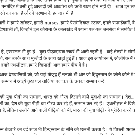
संस्‍कृति और आजादी के लिए संघर्ष किया है। गुलामी की कसक, आजादी की ललक 
मंदिर में बसी हुई आजादी की आकांक्षा को कभी खत्‍म होने नहीं दी। आज इन सभी सं
ने का वक्‍त है और वे प्रणाम के हकदार भी हैं।
ी में हमारे डॉक्‍टर, हमारी nurses, हमारे पैरामेडिकल स्‍टाफ, हमारे सफाईकर्मी, वैक्‍
़ों देशवासी हों, जिन्होंने इस कोरोना के कालखंड में अपना पल-पल जनसेवा में समर्प
है, भूस्‍खलन भी हुए हैं। कुछ पीड़ादायक खबरें भी आती रहती है। कई क्षेत्रों में ल
रें हो, सब उनके साथ मुस्तैदी के साथ खड़ी हुई हैं। आज इस आयोजन में, ओलंपिक में भ
हमारे एथलीट्स, हमारे खिलाड़ी आज हमारे बीच में है।
 मैं आज देशवासियों को, जो यहां मौजूद हैं उनको भी और जो हिंदुस्तान के कोने-कोने मे
ं के सम्मान में आइये कुछ पल तालियां बजाकर के उनका सम्मान करें।
की युवा पीढ़ी का सम्‍मान, भारत को गौरव दिलाने वाले युवाओं का सम्‍मान। देश.
 का, देश की युवा पीढ़ी का गौरव कर रहे हैं, सम्‍मान कर रहे हैं। एथलीट्स ने विशेष
ता है, लेकिन उन्‍होंने आने वाली पीढ़ियों को भी, भारत की युवा पीढ़ी को प्रेरित करन
न बंटवारे का दर्द आज भी हिन्‍दुस्‍तान के सीने को छलनी करता है। ये पिछली शताब्‍