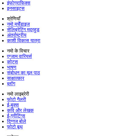
इंफोग्राफिक्स
इनसाइट्स
श्रेणियाँ
नमो मर्चेंडाइज
सेलिब्रेटिंग मदरहुड
अंतर्राष्‍ट्रीय
काशी विकास यात्रा
नमो के विचार
एग्जाम वारियर्स
कोट्स
भाषण
संबोधन का मूल पाठ
साक्षात्कार
ब्लॉग
नमो लाइब्रेरी
फोटो गैलरी
ई-बुक्स
कवि और लेखक
ई-ग्रीटिंग्स
दिग्गज बोले
फोटो बूथ