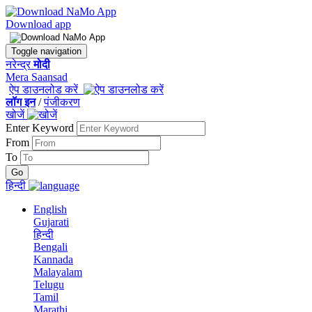
Download app
Toggle navigation
नरेन्द्र
मोदी
Mera Saansad
ऐप डाउनलोड करें
लॉग इन
/
पंजीकरण
खोजें
Enter Keyword
From
To
हिन्दी
English
Gujarati
हिन्दी
Bengali
Kannada
Malayalam
Telugu
Tamil
Marathi