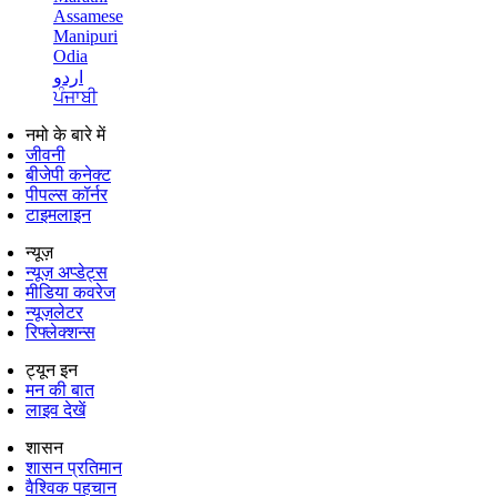
Assamese
Manipuri
Odia
اردو
ਪੰਜਾਬੀ
नमो के बारे में
जीवनी
बीजेपी कनेक्ट
पीपल्स कॉर्नर
टाइमलाइन
न्यूज़
न्यूज़ अप्डेट्स
मीडिया कवरेज
न्यूज़लेटर
रिफ्लेक्शन्स
ट्यून इन
मन की बात
लाइव देखें
शासन
शासन प्रतिमान
वैश्विक पहचान